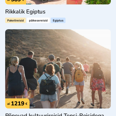
Rikkalik Egiptus
Pakettreisid
päikesereisid
Egiptus
1219
al
€
Põnevad kultuurireisid Tensi-Reisidega