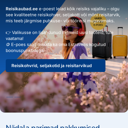
Reisitarvete e-pood
Meist
Kuldkaart
Reisikaubad.ee
e-poest leiad kõik reisiks vajaliku – olgu
Ettevõttest, kontaktid, reisikonsultandi teenus, tule
see kvaliteetne reisikohver, seljakott või mõni reisitarvik,
Airalo eSIM
Platinum Club
tööle, uudised...
mis teeb järgmise puhkuse- või tööreisi mugavamaks.
Reisija meelespea
Püsisoodustused
👉 Valikusse on lisandunud mitmeid uusi tooteid, tule
Ettevõttest
Boonuspunktid
vaatama!
Kontaktid
🪙 E-poes saad maksta ka oma Estravelis kogutud
boonuspunktidega.
Reisikonsultandi teenus
Tule tööle
Reisikohvrid, seljakotid ja reisitarvikud
Uudised
Nädala parimad pakkumised