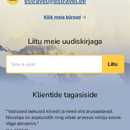
estravel@estravel.ee
Kõik meie bürood
Liitu meie uudiskirjaga
Sinu e-post
Liitu
Klientide tagasiside
"Vastused laekusid kiiresti ja need olid arusaadavad.
Nõustaja on asjatundlik ning võtab arvesse reisija soove.
Väga abivalmis."