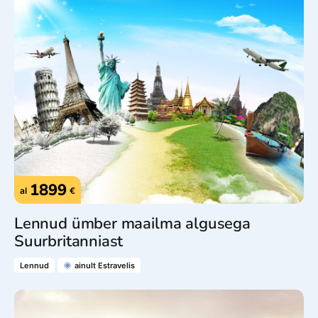
1899
al
€
Lennud ümber maailma algusega
Suurbritanniast
Lennud
ainult Estravelis