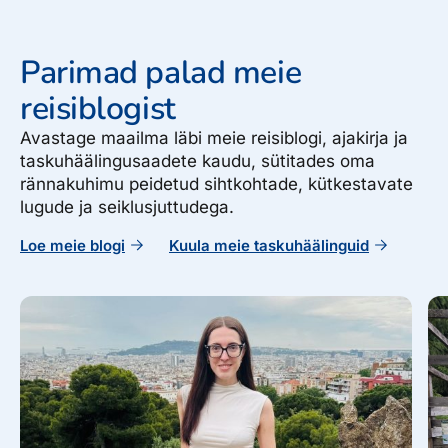
Parimad palad meie
reisiblogist
Avastage maailma läbi meie reisiblogi, ajakirja ja
taskuhäälingusaadete kaudu, sütitades oma
rännakuhimu peidetud sihtkohtade, kütkestavate
lugude ja seiklusjuttudega.
Loe meie blogi
Kuula meie taskuhäälinguid