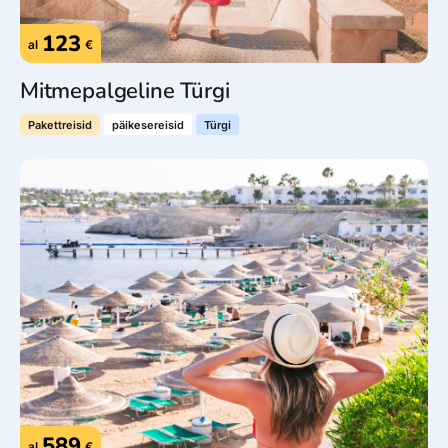
123
al
€
Mitmepalgeline Türgi
Pakettreisid
päikesereisid
Türgi
589
al
€