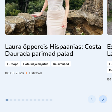
Laura õppereis Hispaanias: Costa
E
Daurada parimad palad
L
Euroopa
Hotellid ja majutus
Reisimuljed
E
Re
06.08.2026
Estravel
04