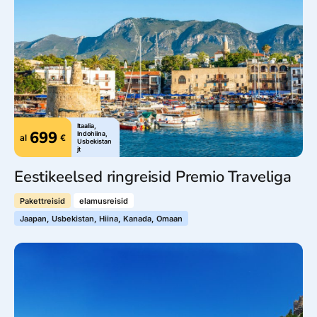
Itaalia,
699
Indohiina,
al
€
Usbekistan
jt
Eestikeelsed ringreisid Premio Traveliga
Pakettreisid
elamusreisid
Jaapan, Usbekistan, Hiina, Kanada, Omaan