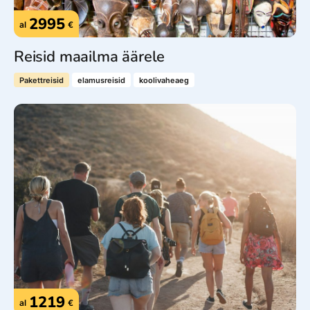
2995
al
€
Reisid maailma äärele
Pakettreisid
elamusreisid
koolivaheaeg
1219
al
€