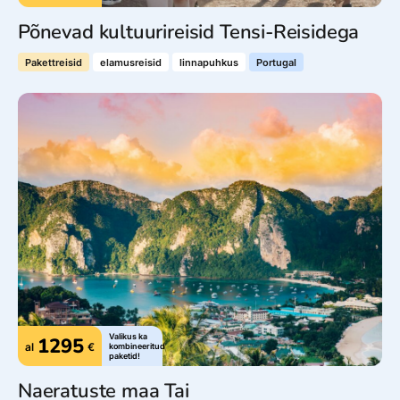
Põnevad kultuurireisid Tensi-Reisidega
Pakettreisid
elamusreisid
linnapuhkus
Portugal
Valikus ka
1295
al
€
kombineeritud
paketid!
Naeratuste maa Tai