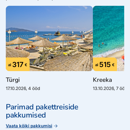
317
515
al
€
al
€
Türgi
Kreeka
17.10.2026, 4 ööd
13.10.2026, 7 ööd
Parimad pakettreiside
pakkumised
Vaata kõiki pakkumisi