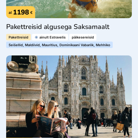
1198
al
€
Pakettreisid algusega Saksamaalt
Pakettreisid
ainult Estravelis
päikesereisid
Seišellid, Maldiivid, Mauritius, Dominikaani Vabariik, Mehhiko