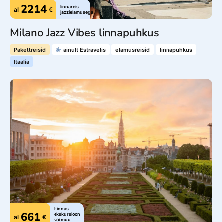
2214
linnareis
al
€
jazzielamusega
Milano Jazz Vibes linnapuhkus
Pakettreisid
ainult Estravelis
elamusreisid
linnapuhkus
Itaalia
Jälgi meid
© 2025 Estravel
Meist
Bürood ja kontaktid
Reisikonsultandid
Tule tööle!
Uudised ja pressiteated
Teenustasud
Müügitingimused
Privaatsusteave
Küpsiste info
hinnas
661
ekskursioon
al
€
või muu