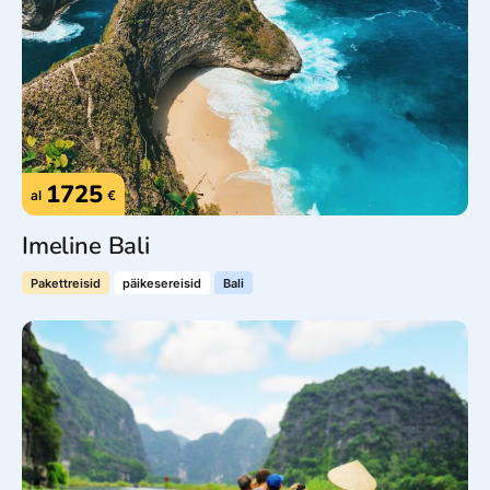
1725
al
€
Imeline Bali
Pakettreisid
päikesereisid
Bali