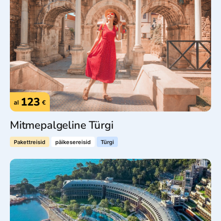
123
al
€
Mitmepalgeline Türgi
Pakettreisid
päikesereisid
Türgi