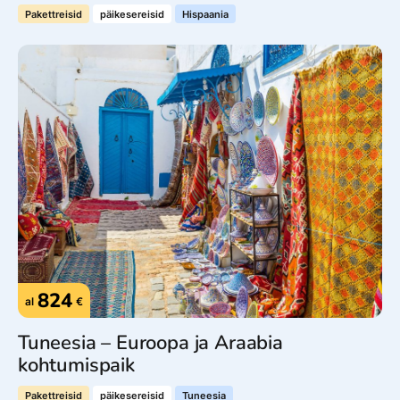
Pakettreisid
päikesereisid
Hispaania
824
al
€
Tuneesia – Euroopa ja Araabia
kohtumispaik
Pakettreisid
päikesereisid
Tuneesia