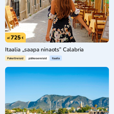
725
al
€
Itaalia „saapa ninaots” Calabria
Pakettreisid
päikesereisid
Itaalia