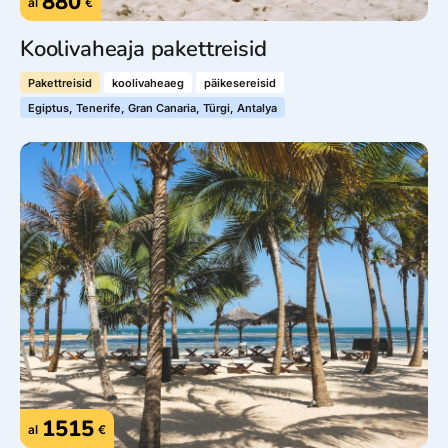
880
al
€
Koolivaheaja pakettreisid
Pakettreisid
koolivaheaeg
päikesereisid
Egiptus, Tenerife, Gran Canaria, Türgi, Antalya
1515
al
€