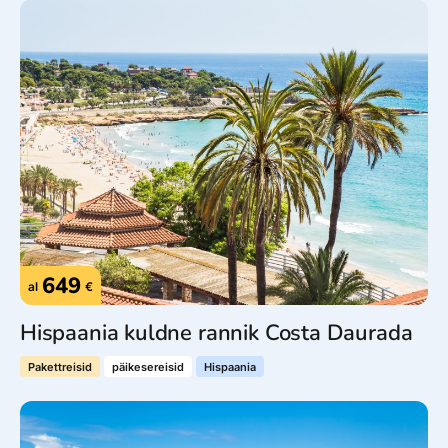
649
al
€
Hispaania kuldne rannik Costa Daurada
Pakettreisid
päikesereisid
Hispaania