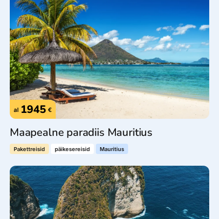
1945
al
€
Maapealne paradiis Mauritius
Pakettreisid
päikesereisid
Mauritius