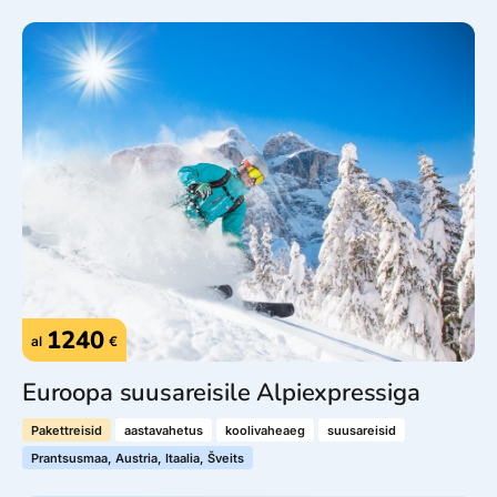
1240
al
€
Euroopa suusareisile Alpiexpressiga
Pakettreisid
aastavahetus
koolivaheaeg
suusareisid
Prantsusmaa, Austria, Itaalia, Šveits