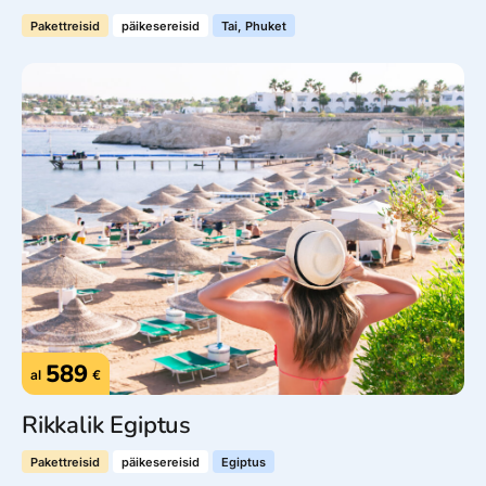
Pakettreisid
päikesereisid
Tai, Phuket
589
al
€
Rikkalik Egiptus
Pakettreisid
päikesereisid
Egiptus