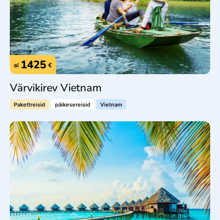
1425
al
€
Värvikirev Vietnam
Pakettreisid
päikesereisid
Vietnam