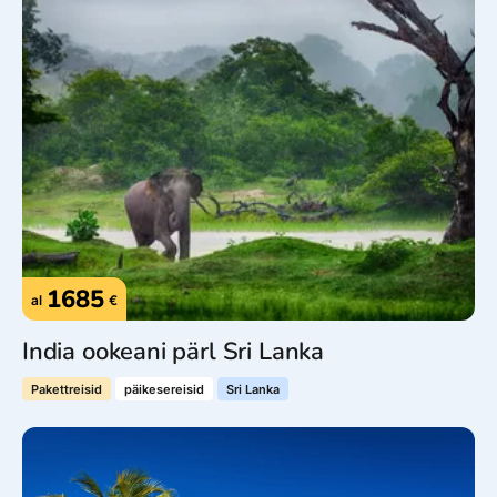
1685
al
€
India ookeani pärl Sri Lanka
Pakettreisid
päikesereisid
Sri Lanka