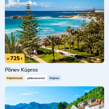
725
al
€
Põnev Küpros
Pakettreisid
päikesereisid
Küpros