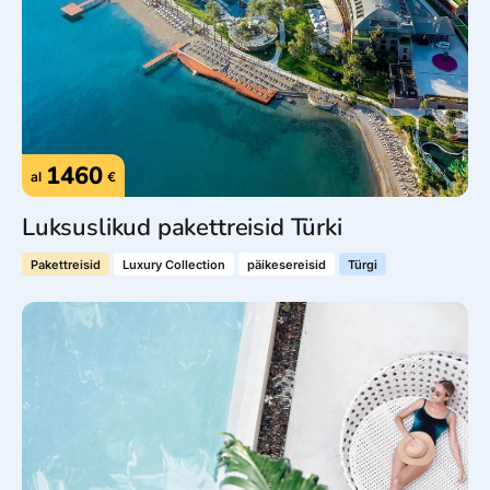
1460
al
€
Luksuslikud pakettreisid Türki
Pakettreisid
Luxury Collection
päikesereisid
Türgi