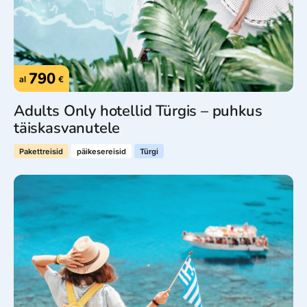
790
al
€
Adults Only hotellid Türgis – puhkus
täiskasvanutele
Pakettreisid
päikesereisid
Türgi