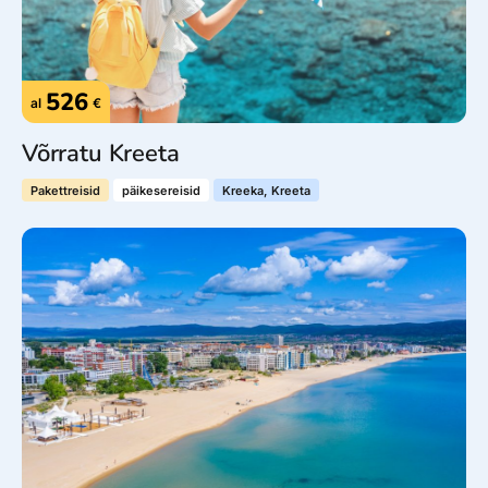
526
al
€
Võrratu Kreeta
Pakettreisid
päikesereisid
Kreeka, Kreeta