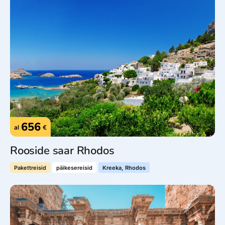
656
al
€
Rooside saar Rhodos
Pakettreisid
päikesereisid
Kreeka, Rhodos