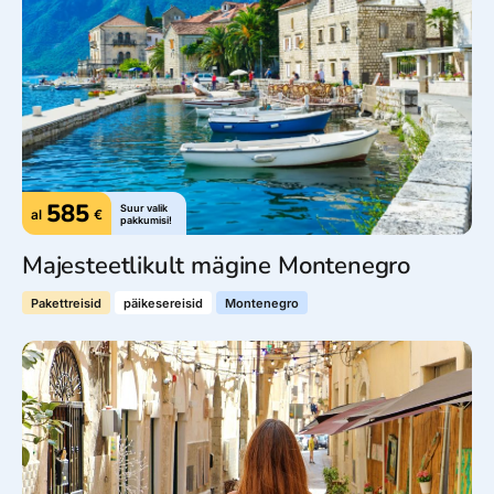
585
Suur valik
al
€
pakkumisi!
Majesteetlikult mägine Montenegro
Pakettreisid
päikesereisid
Montenegro