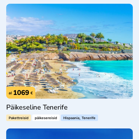
1069
al
€
Päikeseline Tenerife
Pakettreisid
päikesereisid
Hispaania, Tenerife