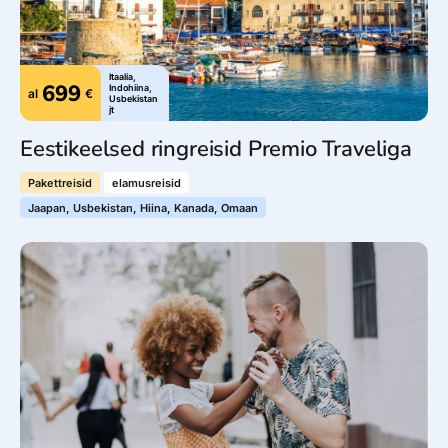
Itaalia,
699
Indohiina,
al
€
Usbekistan
jt
Eestikeelsed ringreisid Premio Traveliga
Pakettreisid
elamusreisid
Jaapan, Usbekistan, Hiina, Kanada, Omaan