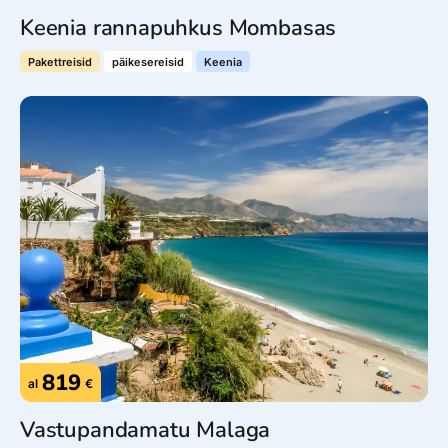
Keenia rannapuhkus Mombasas
Pakettreisid
päikesereisid
Keenia
819
al
€
Vastupandamatu Malaga