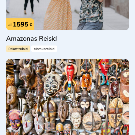
1595
al
€
Amazonas Reisid
Pakettreisid
elamusreisid