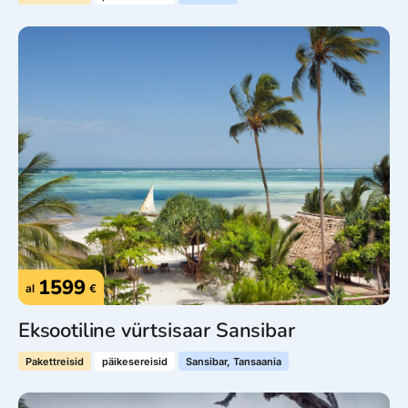
1599
al
€
Eksootiline vürtsisaar Sansibar
Pakettreisid
päikesereisid
Sansibar, Tansaania