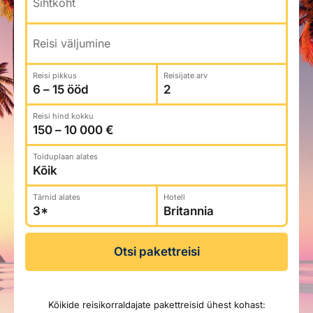
Sihtkoht
Reisitarvete e-pood
Meist
Kuldkaart
Ettevõttest, kontaktid, reisikonsultandi teenus, tule
Airalo eSIM
Platinum Club
Reisi väljumine
tööle, uudised...
Reisija meelespea
Püsisoodustused
Reisi pikkus
Reisijate arv
Ettevõttest
Boonuspunktid
Kontaktid
Reisi hind kokku
Reisikonsultandi teenus
Tule tööle
Toiduplaan alates
Uudised
Tärnid alates
Hotell
Otsi pakettreisi
Kõikide reisikorraldajate pakettreisid ühest kohast: