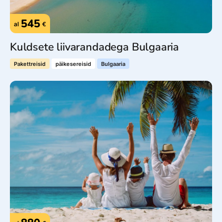
545
al
€
Kuldsete liivarandadega Bulgaaria
Pakettreisid
päikesereisid
Bulgaaria