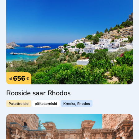
656
al
€
Rooside saar Rhodos
Pakettreisid
päikesereisid
Kreeka, Rhodos