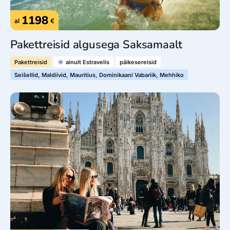
1198
al
€
Pakettreisid algusega Saksamaalt
Pakettreisid
ainult Estravelis
päikesereisid
Seišellid, Maldiivid, Mauritius, Dominikaani Vabariik, Mehhiko