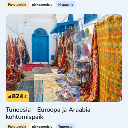
Pakettreisid
päikesereisid
Hispaania
824
al
€
Tuneesia – Euroopa ja Araabia
kohtumispaik
Pakettreisid
päikesereisid
Tuneesia