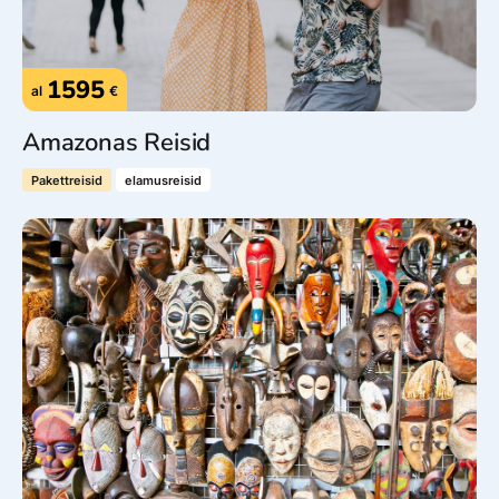
1595
al
€
Amazonas Reisid
Pakettreisid
elamusreisid