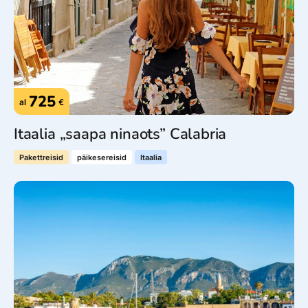
725
al
€
Itaalia „saapa ninaots” Calabria
Pakettreisid
päikesereisid
Itaalia