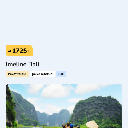
1725
al
€
Imeline Bali
Pakettreisid
päikesereisid
Bali