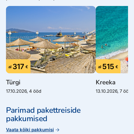
317
515
al
€
al
€
Türgi
Kreeka
17.10.2026, 4 ööd
13.10.2026, 7 ööd
Parimad pakettreiside
pakkumised
Vaata kõiki pakkumisi