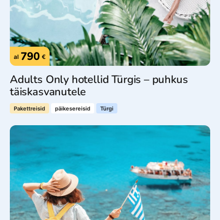
790
al
€
Adults Only hotellid Türgis – puhkus
täiskasvanutele
Pakettreisid
päikesereisid
Türgi