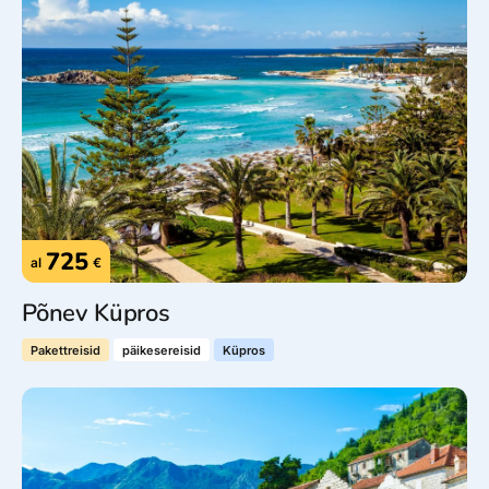
725
al
€
Põnev Küpros
Pakettreisid
päikesereisid
Küpros