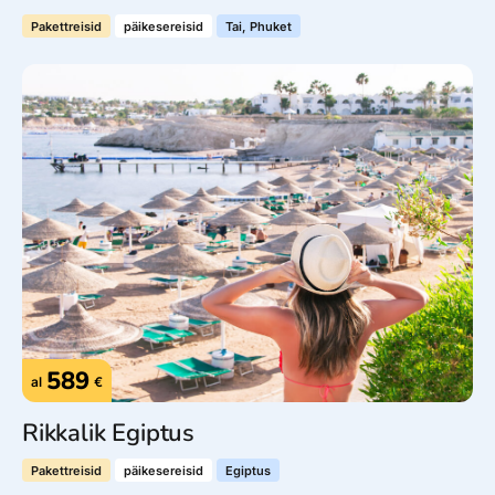
Pakettreisid
päikesereisid
Tai, Phuket
589
al
€
Rikkalik Egiptus
Pakettreisid
päikesereisid
Egiptus