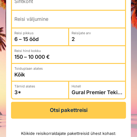
Sihtkoht
Reisitarvete e-pood
Meist
Kuldkaart
Ettevõttest, kontaktid, reisikonsultandi teenus, tule
Airalo eSIM
Platinum Club
Reisi väljumine
tööle, uudised...
Reisija meelespea
Püsisoodustused
Reisi pikkus
Reisijate arv
Ettevõttest
Boonuspunktid
Kontaktid
Reisi hind kokku
Reisikonsultandi teenus
Tule tööle
Toiduplaan alates
Uudised
Tärnid alates
Hotell
Otsi pakettreisi
Kõikide reisikorraldajate pakettreisid ühest kohast: