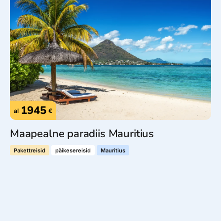
1945
al
€
Maapealne paradiis Mauritius
Pakettreisid
päikesereisid
Mauritius