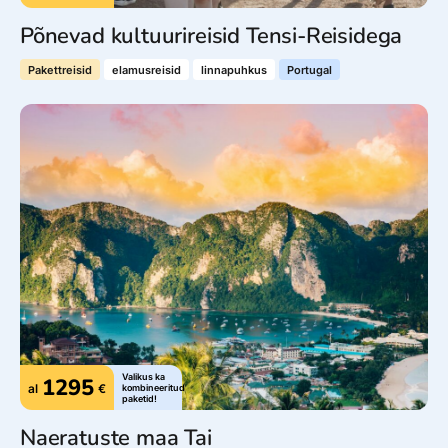
Põnevad kultuurireisid Tensi-Reisidega
Pakettreisid
elamusreisid
linnapuhkus
Portugal
Valikus ka
1295
al
€
kombineeritud
paketid!
Naeratuste maa Tai