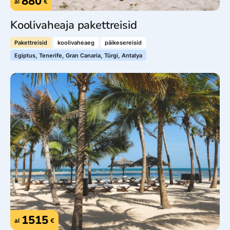
880
al
€
Koolivaheaja pakettreisid
Pakettreisid
koolivaheaeg
päikesereisid
Egiptus, Tenerife, Gran Canaria, Türgi, Antalya
1515
al
€