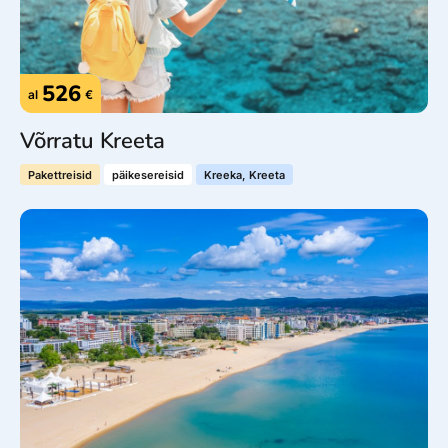
526
al
€
Võrratu Kreeta
Pakettreisid
päikesereisid
Kreeka, Kreeta