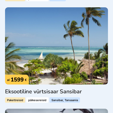
1599
al
€
Eksootiline vürtsisaar Sansibar
Pakettreisid
päikesereisid
Sansibar, Tansaania