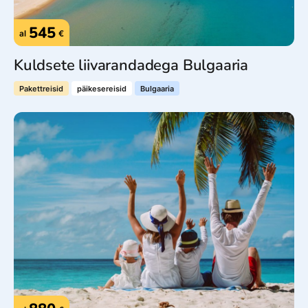
545
al
€
Kuldsete liivarandadega Bulgaaria
Pakettreisid
päikesereisid
Bulgaaria