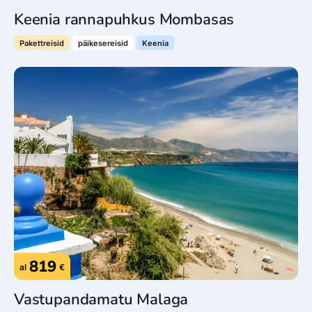
Keenia rannapuhkus Mombasas
Pakettreisid
päikesereisid
Keenia
819
al
€
Vastupandamatu Malaga