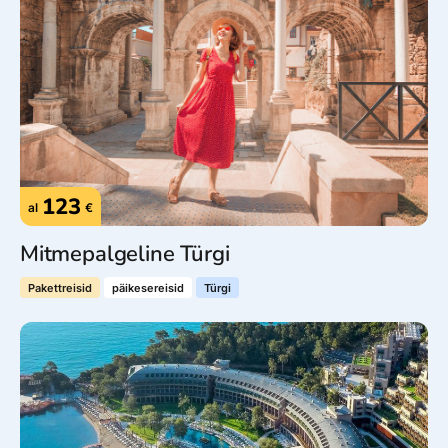
123
al
€
Mitmepalgeline Türgi
Pakettreisid
päikesereisid
Türgi