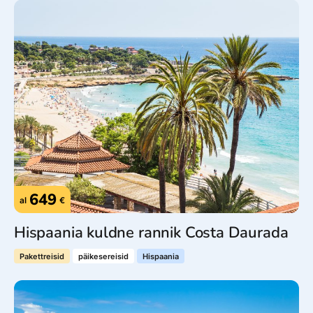
649
al
€
Hispaania kuldne rannik Costa Daurada
Pakettreisid
päikesereisid
Hispaania