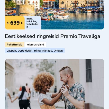
Itaalia,
699
Indohiina,
al
€
Usbekistan
jt
Eestikeelsed ringreisid Premio Traveliga
Pakettreisid
elamusreisid
Jaapan, Usbekistan, Hiina, Kanada, Omaan