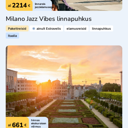
2214
linnareis
al
€
jazzielamusega
Milano Jazz Vibes linnapuhkus
Pakettreisid
ainult Estravelis
elamusreisid
linnapuhkus
Itaalia
Jälgi meid
© 2025 Estravel
Meist
Bürood ja kontaktid
Reisikonsultandid
Tule tööle!
Uudised ja pressiteated
Teenustasud
Müügitingimused
Privaatsusteave
Küpsiste info
hinnas
661
ekskursioon
al
€
või muu