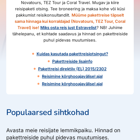
Novatours, TEZ Tour ja Coral Travel. Mugav ja kiire
reisipaketi otsing. Tee broneering ja maksa kohe või küsi
pakkumist reisikonsultandilt.
Müüme pakettreise täpselt
sama hinnaga kui korraldajad (Novatours, TEZ Tour, Coral
Travel) ise!
Miks osta reis just Estravelist
? NB! Juhime
tähelepanu, et kohtade saadavus ja hinnad on pakettreiside
puhul pidevas muutumises.
Kuidas kasutada pakettreisiotsingut?
Pakettreiside lisainfo
Pakettreisi direktiiv (EL) 2015/2302
Reisimine kõrghooajavälisel ajal
Reisimine kõrghooajavälisel ajal
Populaarsed sihtkohad
Avasta meie reisijate lemmikpaiku. Hinnad on
pakettreiside puhul pidevas muutumises.