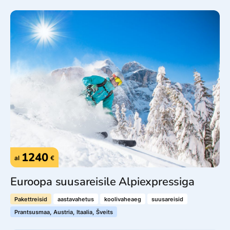
1240
al
€
Euroopa suusareisile Alpiexpressiga
Pakettreisid
aastavahetus
koolivaheaeg
suusareisid
Prantsusmaa, Austria, Itaalia, Šveits