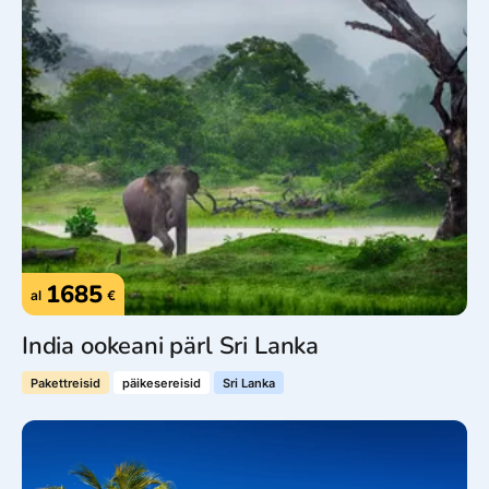
1685
al
€
India ookeani pärl Sri Lanka
Pakettreisid
päikesereisid
Sri Lanka