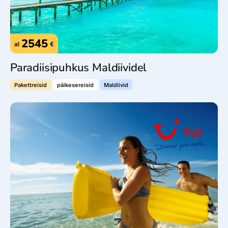
2545
al
€
Paradiisipuhkus Maldiividel
Pakettreisid
päikesereisid
Maldiivid