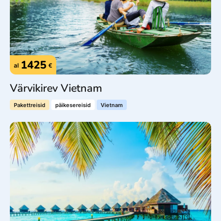
1425
al
€
Värvikirev Vietnam
Pakettreisid
päikesereisid
Vietnam