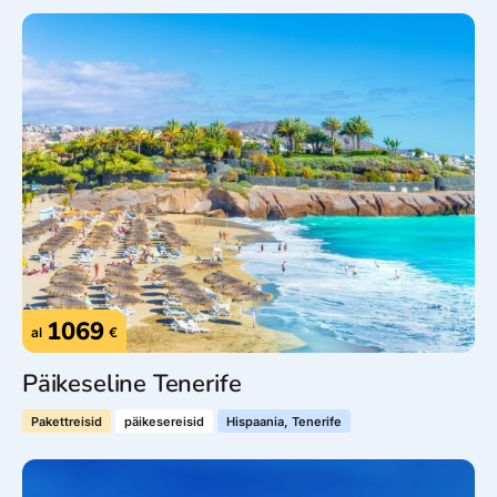
1069
al
€
Päikeseline Tenerife
Pakettreisid
päikesereisid
Hispaania, Tenerife