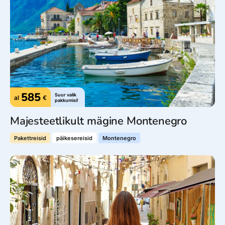
585
Suur valik
al
€
pakkumisi!
Majesteetlikult mägine Montenegro
Pakettreisid
päikesereisid
Montenegro