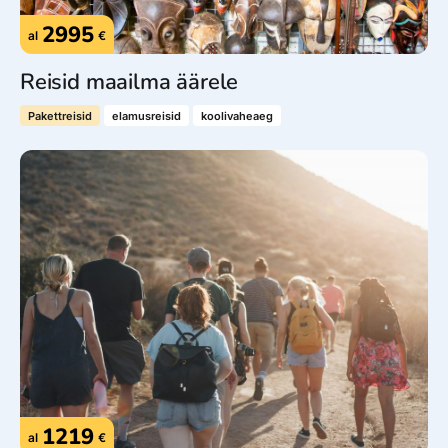
2995
al
€
Reisid maailma äärele
Pakettreisid
elamusreisid
koolivaheaeg
1219
al
€