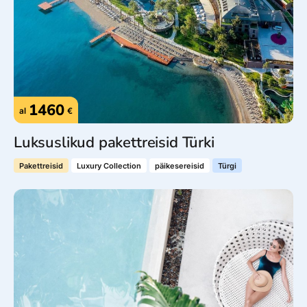
1460
al
€
Luksuslikud pakettreisid Türki
Pakettreisid
Luxury Collection
päikesereisid
Türgi