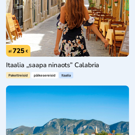
725
al
€
Itaalia „saapa ninaots” Calabria
Pakettreisid
päikesereisid
Itaalia