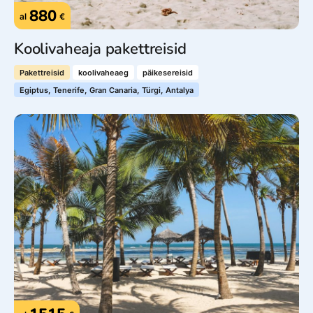
880
al
€
Koolivaheaja pakettreisid
Pakettreisid
koolivaheaeg
päikesereisid
Egiptus, Tenerife, Gran Canaria, Türgi, Antalya