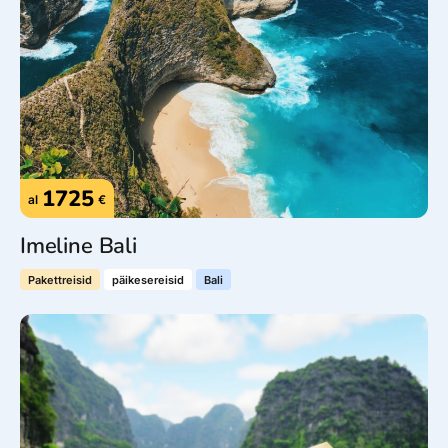
1725
al
€
Imeline Bali
Pakettreisid
päikesereisid
Bali