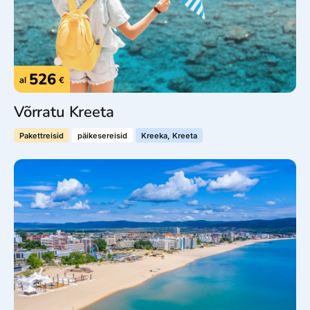
526
al
€
Võrratu Kreeta
Pakettreisid
päikesereisid
Kreeka, Kreeta