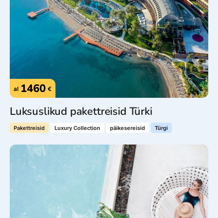
1460
al
€
Luksuslikud pakettreisid Türki
Pakettreisid
Luxury Collection
päikesereisid
Türgi