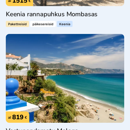
1515
al
€
Keenia rannapuhkus Mombasas
Pakettreisid
päikesereisid
Keenia
819
al
€