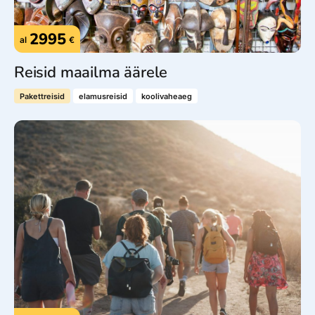
2995
al
€
Reisid maailma äärele
Pakettreisid
elamusreisid
koolivaheaeg