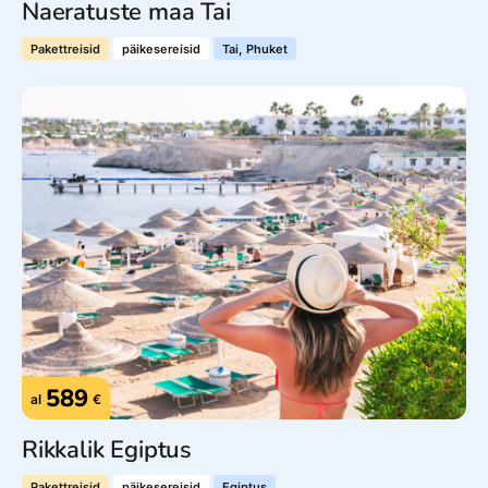
Naeratuste maa Tai
Pakettreisid
päikesereisid
Tai, Phuket
589
al
€
Rikkalik Egiptus
Pakettreisid
päikesereisid
Egiptus