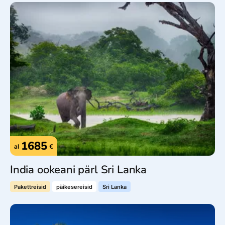
1685
al
€
India ookeani pärl Sri Lanka
Pakettreisid
päikesereisid
Sri Lanka