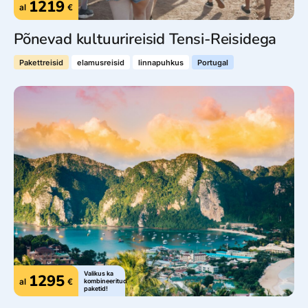
1219
al
€
Põnevad kultuurireisid Tensi-Reisidega
Pakettreisid
elamusreisid
linnapuhkus
Portugal
Valikus ka
1295
al
€
kombineeritud
paketid!