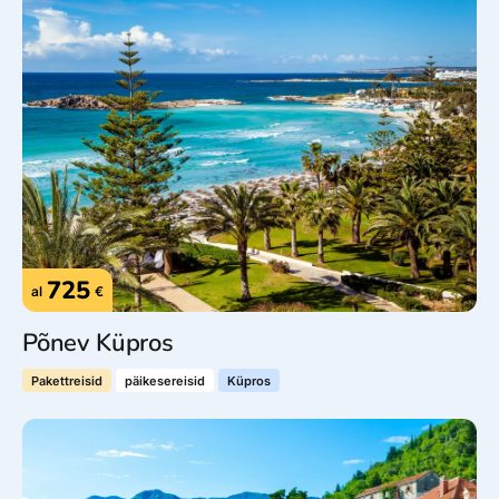
725
al
€
Põnev Küpros
Pakettreisid
päikesereisid
Küpros