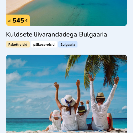
545
al
€
Kuldsete liivarandadega Bulgaaria
Pakettreisid
päikesereisid
Bulgaaria