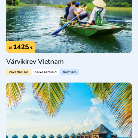
1425
al
€
Värvikirev Vietnam
Pakettreisid
päikesereisid
Vietnam