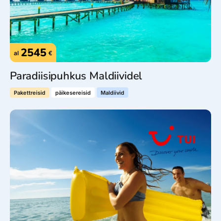
2545
al
€
Paradiisipuhkus Maldiividel
Pakettreisid
päikesereisid
Maldiivid