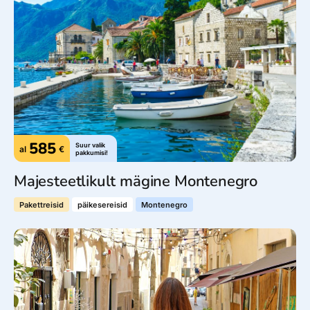
585
Suur valik
al
€
pakkumisi!
Majesteetlikult mägine Montenegro
Pakettreisid
päikesereisid
Montenegro