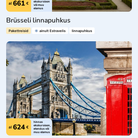
661
ekskursioon
al
€
või muu
elamus
Brüsseli linnapuhkus
Pakettreisid
ainult Estravelis
linnapuhkus
Jälgi meid
© 2025 Estravel
Meist
Bürood ja kontaktid
Reisikonsultandid
Tule tööle!
Uudised ja pressiteated
Teenustasud
Müügitingimused
Privaatsusteave
hinnas
Küpsiste info
624
ekskursioon,
al
€
etendus või
muu elamus