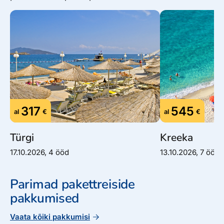
317
545
al
€
al
€
Türgi
Kreeka
17.10.2026, 4 ööd
13.10.2026, 7 ööd
Parimad pakettreiside
pakkumised
Vaata kõiki pakkumisi