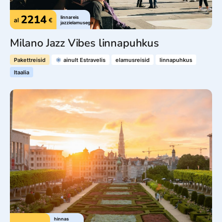
2214
linnareis
al
€
jazzielamusega
Milano Jazz Vibes linnapuhkus
Pakettreisid
ainult Estravelis
elamusreisid
linnapuhkus
Itaalia
hinnas