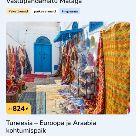
Vastupandamatu Malaga
Pakettreisid
päikesereisid
Hispaania
824
al
€
Tuneesia – Euroopa ja Araabia
kohtumispaik