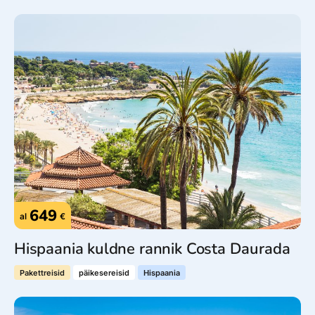
649
al
€
Hispaania kuldne rannik Costa Daurada
Pakettreisid
päikesereisid
Hispaania