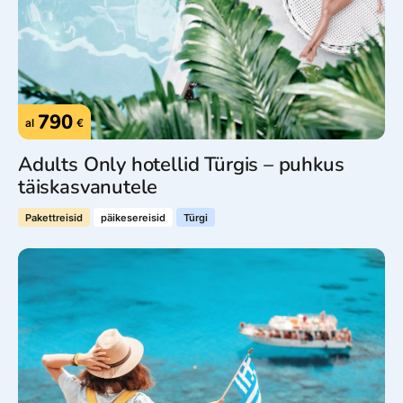
790
al
€
Adults Only hotellid Türgis – puhkus
täiskasvanutele
Pakettreisid
päikesereisid
Türgi