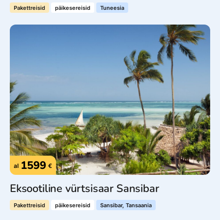
Pakettreisid
päikesereisid
Tuneesia
1599
al
€
Eksootiline vürtsisaar Sansibar
Pakettreisid
päikesereisid
Sansibar, Tansaania