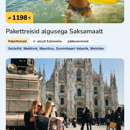
1198
al
€
Pakettreisid algusega Saksamaalt
Pakettreisid
ainult Estravelis
päikesereisid
Seišellid, Maldiivid, Mauritius, Dominikaani Vabariik, Mehhiko