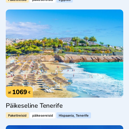
1069
al
€
Päikeseline Tenerife
Pakettreisid
päikesereisid
Hispaania, Tenerife