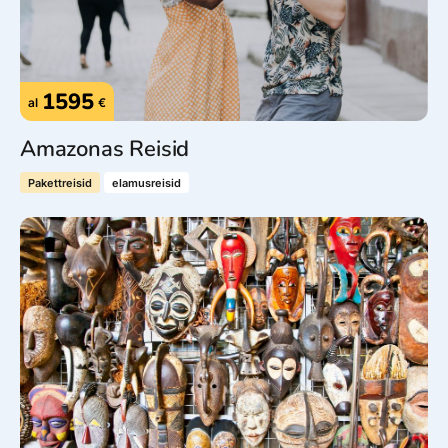
1595
al
€
Amazonas Reisid
Pakettreisid
elamusreisid