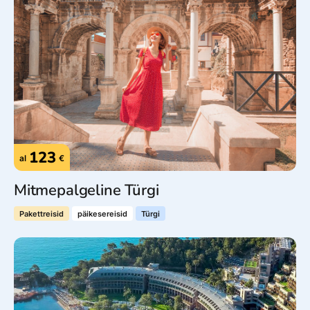
123
al
€
Mitmepalgeline Türgi
Pakettreisid
päikesereisid
Türgi