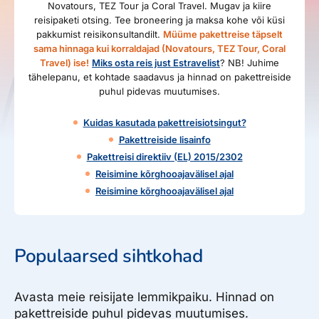
Novatours, TEZ Tour ja Coral Travel. Mugav ja kiire
reisipaketi otsing. Tee broneering ja maksa kohe või küsi
pakkumist reisikonsultandilt.
Müüme pakettreise täpselt
sama hinnaga kui korraldajad (Novatours, TEZ Tour, Coral
Travel) ise!
Miks osta reis just Estravelist
? NB! Juhime
tähelepanu, et kohtade saadavus ja hinnad on pakettreiside
puhul pidevas muutumises.
Kuidas kasutada pakettreisiotsingut?
Pakettreiside lisainfo
Pakettreisi direktiiv (EL) 2015/2302
Reisimine kõrghooajavälisel ajal
Reisimine kõrghooajavälisel ajal
Populaarsed sihtkohad
Avasta meie reisijate lemmikpaiku. Hinnad on
pakettreiside puhul pidevas muutumises.