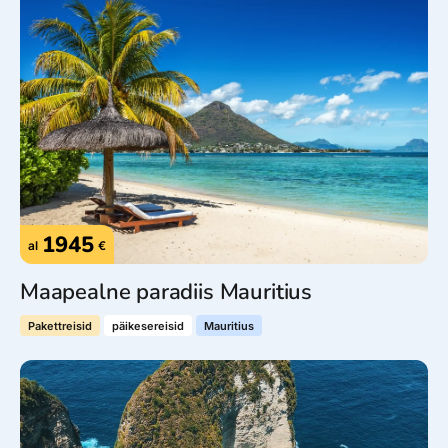
1945
al
€
Maapealne paradiis Mauritius
Pakettreisid
päikesereisid
Mauritius