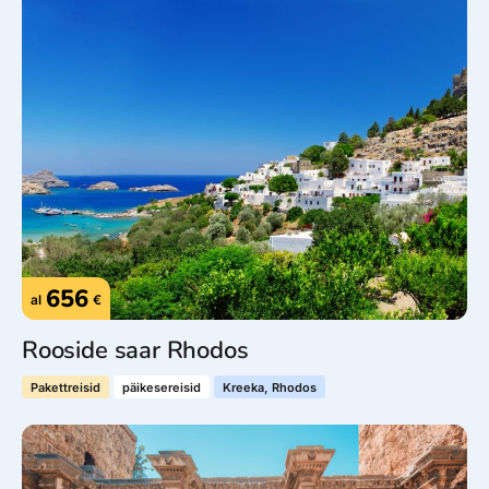
656
al
€
Rooside saar Rhodos
Pakettreisid
päikesereisid
Kreeka, Rhodos