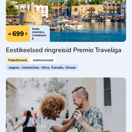
Itaalia,
699
Indohiina,
al
€
Usbekistan
jt
Eestikeelsed ringreisid Premio Traveliga
Pakettreisid
elamusreisid
Jaapan, Usbekistan, Hiina, Kanada, Omaan