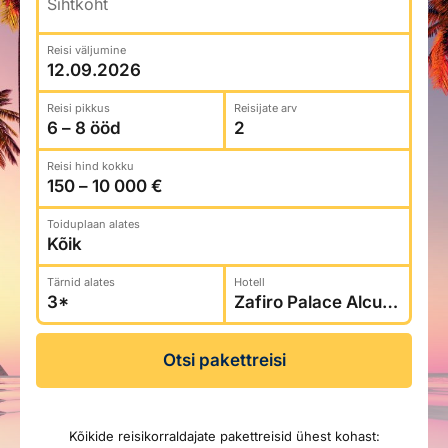
Sihtkoht
Reisitarvete e-pood
Meist
Kuldkaart
Ettevõttest, kontaktid, reisikonsultandi teenus, tule
Reisi väljumine
Airalo eSIM
Platinum Club
tööle, uudised...
Reisija meelespea
Püsisoodustused
Reisi pikkus
Reisijate arv
Ettevõttest
Boonuspunktid
Kontaktid
Reisi hind kokku
Reisikonsultandi teenus
Tule tööle
Toiduplaan alates
Uudised
Tärnid alates
Hotell
Otsi pakettreisi
Kõikide reisikorraldajate pakettreisid ühest kohast: