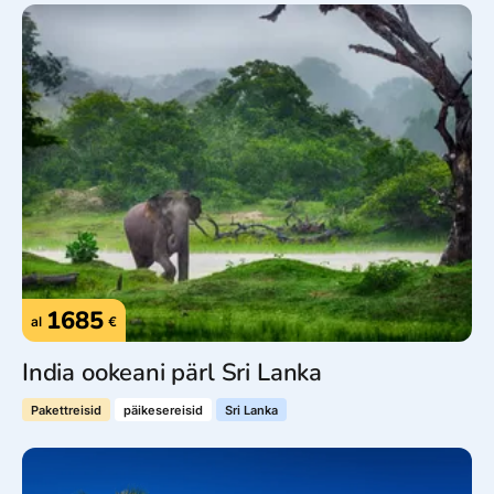
1685
al
€
India ookeani pärl Sri Lanka
Pakettreisid
päikesereisid
Sri Lanka