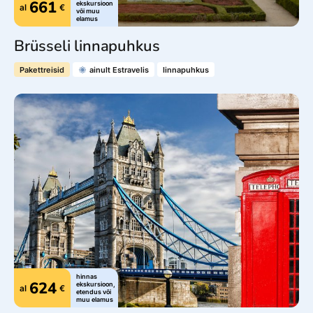
661
ekskursioon
al
€
või muu
elamus
Brüsseli linnapuhkus
Pakettreisid
ainult Estravelis
linnapuhkus
Jälgi meid
© 2025 Estravel
Meist
Bürood ja kontaktid
Reisikonsultandid
Tule tööle!
Uudised ja pressiteated
Teenustasud
Müügitingimused
Privaatsusteave
hinnas
Küpsiste info
624
ekskursioon,
al
€
etendus või
muu elamus