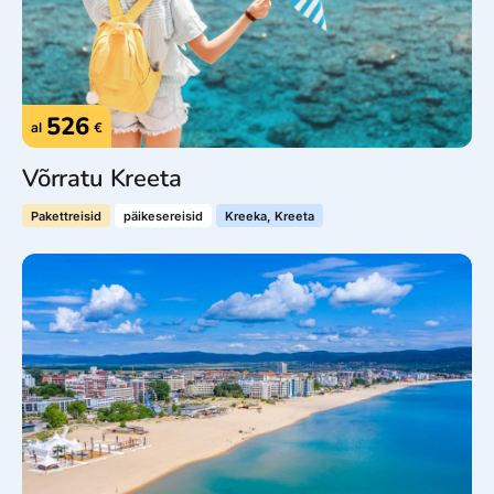
526
al
€
Võrratu Kreeta
Pakettreisid
päikesereisid
Kreeka, Kreeta