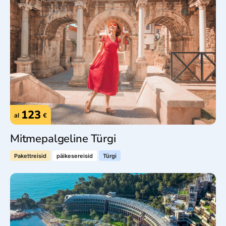
123
al
€
Mitmepalgeline Türgi
Pakettreisid
päikesereisid
Türgi