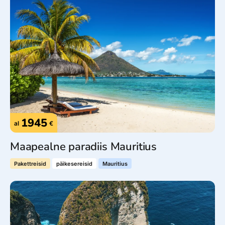
1945
al
€
Maapealne paradiis Mauritius
Pakettreisid
päikesereisid
Mauritius