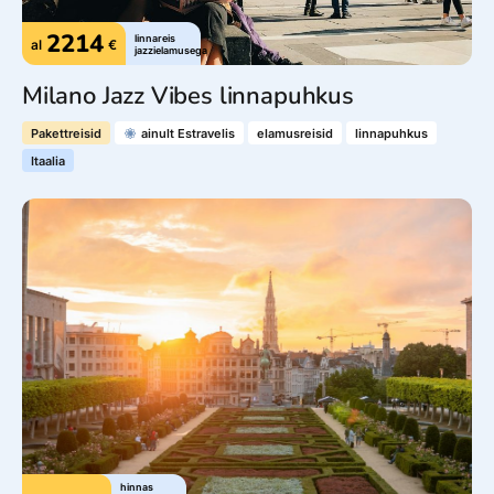
2214
linnareis
al
€
jazzielamusega
Milano Jazz Vibes linnapuhkus
Pakettreisid
ainult Estravelis
elamusreisid
linnapuhkus
Itaalia
hinnas