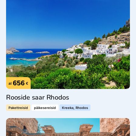
656
al
€
Rooside saar Rhodos
Pakettreisid
päikesereisid
Kreeka, Rhodos