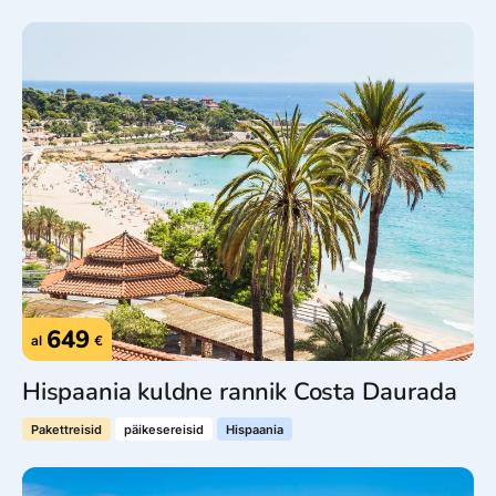
649
al
€
Hispaania kuldne rannik Costa Daurada
Pakettreisid
päikesereisid
Hispaania