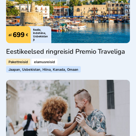
Itaalia,
699
Indohiina,
al
€
Usbekistan
jt
Eestikeelsed ringreisid Premio Traveliga
Pakettreisid
elamusreisid
Jaapan, Usbekistan, Hiina, Kanada, Omaan