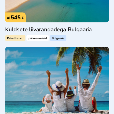
545
al
€
Kuldsete liivarandadega Bulgaaria
Pakettreisid
päikesereisid
Bulgaaria