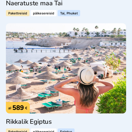
Naeratuste maa Tai
Pakettreisid
päikesereisid
Tai, Phuket
589
al
€
Rikkalik Egiptus
Pakettreisid
päikesereisid
Egiptus