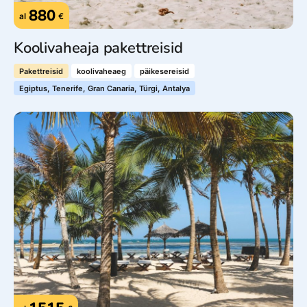
880
al
€
Koolivaheaja pakettreisid
Pakettreisid
koolivaheaeg
päikesereisid
Egiptus, Tenerife, Gran Canaria, Türgi, Antalya