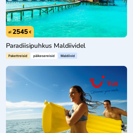
2545
al
€
Paradiisipuhkus Maldiividel
Pakettreisid
päikesereisid
Maldiivid