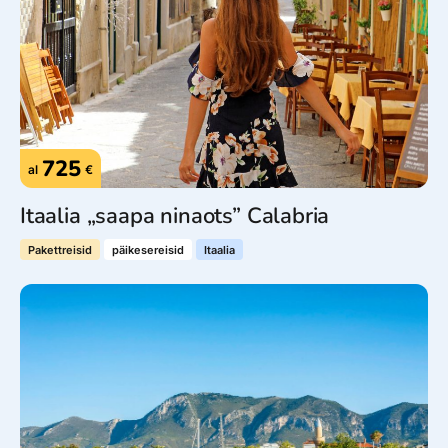
725
al
€
Itaalia „saapa ninaots” Calabria
Pakettreisid
päikesereisid
Itaalia