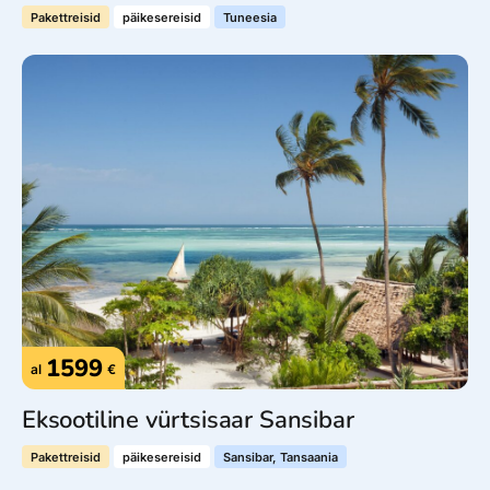
Pakettreisid
päikesereisid
Tuneesia
1599
al
€
Eksootiline vürtsisaar Sansibar
Pakettreisid
päikesereisid
Sansibar, Tansaania