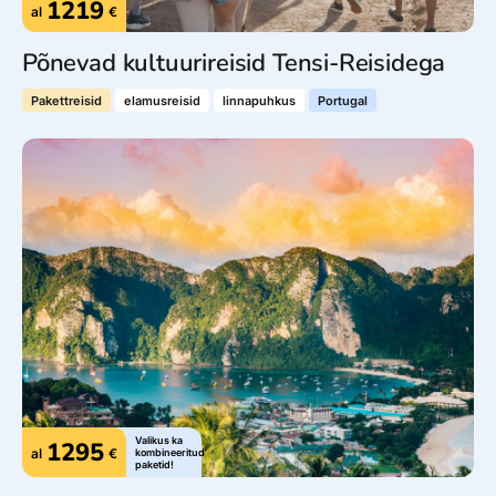
1219
al
€
Põnevad kultuurireisid Tensi-Reisidega
Pakettreisid
elamusreisid
linnapuhkus
Portugal
Valikus ka
1295
al
€
kombineeritud
paketid!