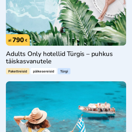
790
al
€
Adults Only hotellid Türgis – puhkus
täiskasvanutele
Pakettreisid
päikesereisid
Türgi