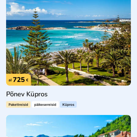
725
al
€
Põnev Küpros
Pakettreisid
päikesereisid
Küpros