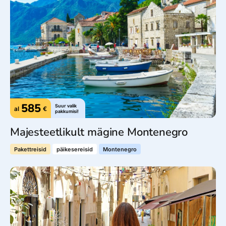
585
Suur valik
al
€
pakkumisi!
Majesteetlikult mägine Montenegro
Pakettreisid
päikesereisid
Montenegro