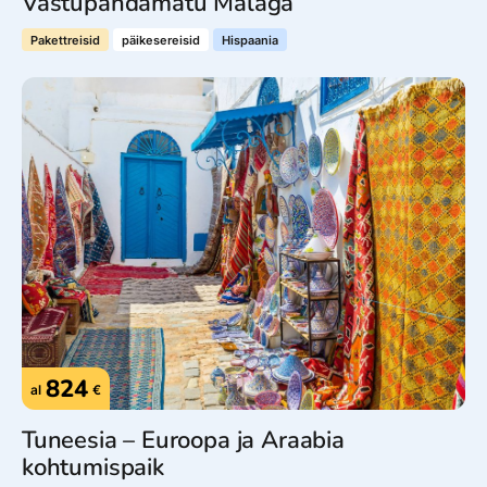
Vastupandamatu Malaga
Pakettreisid
päikesereisid
Hispaania
824
al
€
Tuneesia – Euroopa ja Araabia
kohtumispaik