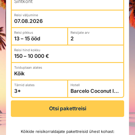
Sihtkoht
Reisitarvete e-pood
Meist
Kuldkaart
Ettevõttest, kontaktid, reisikonsultandi teenus, tule
Reisi väljumine
Airalo eSIM
Platinum Club
tööle, uudised...
Reisija meelespea
Püsisoodustused
Reisi pikkus
Reisijate arv
Ettevõttest
Boonuspunktid
Kontaktid
Reisi hind kokku
Reisikonsultandi teenus
Tule tööle
Toiduplaan alates
Uudised
Tärnid alates
Hotell
Otsi pakettreisi
Kõikide reisikorraldajate pakettreisid ühest kohast: