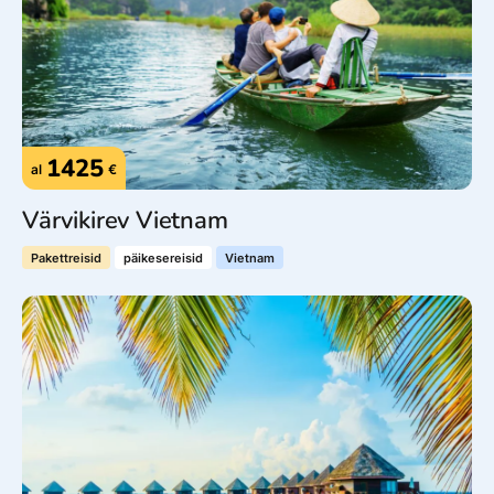
1425
al
€
Värvikirev Vietnam
Pakettreisid
päikesereisid
Vietnam