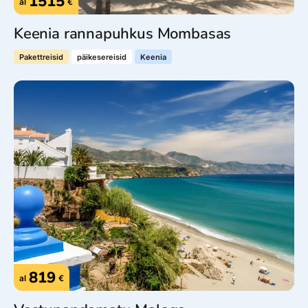
1515
al
€
Keenia rannapuhkus Mombasas
Pakettreisid
päikesereisid
Keenia
819
al
€