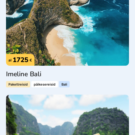
1725
al
€
Imeline Bali
Pakettreisid
päikesereisid
Bali