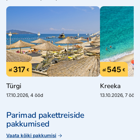
317
545
al
€
al
€
Türgi
Kreeka
17.10.2026, 4 ööd
13.10.2026, 7 ööd
Parimad pakettreiside
pakkumised
Vaata kõiki pakkumisi