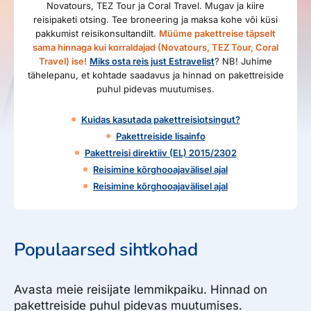
Novatours, TEZ Tour ja Coral Travel. Mugav ja kiire
reisipaketi otsing. Tee broneering ja maksa kohe või küsi
pakkumist reisikonsultandilt.
Müüme pakettreise täpselt
sama hinnaga kui korraldajad (Novatours, TEZ Tour, Coral
Travel) ise!
Miks osta reis just Estravelist
? NB! Juhime
tähelepanu, et kohtade saadavus ja hinnad on pakettreiside
puhul pidevas muutumises.
Kuidas kasutada pakettreisiotsingut?
Pakettreiside lisainfo
Pakettreisi direktiiv (EL) 2015/2302
Reisimine kõrghooajavälisel ajal
Reisimine kõrghooajavälisel ajal
Populaarsed sihtkohad
Avasta meie reisijate lemmikpaiku. Hinnad on
pakettreiside puhul pidevas muutumises.