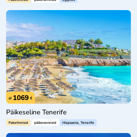
1069
al
€
Päikeseline Tenerife
Pakettreisid
päikesereisid
Hispaania, Tenerife