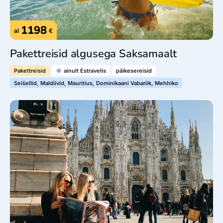
1198
al
€
Pakettreisid algusega Saksamaalt
Pakettreisid
ainult Estravelis
päikesereisid
Seišellid, Maldiivid, Mauritius, Dominikaani Vabariik, Mehhiko