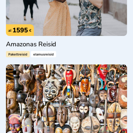
1595
al
€
Amazonas Reisid
Pakettreisid
elamusreisid