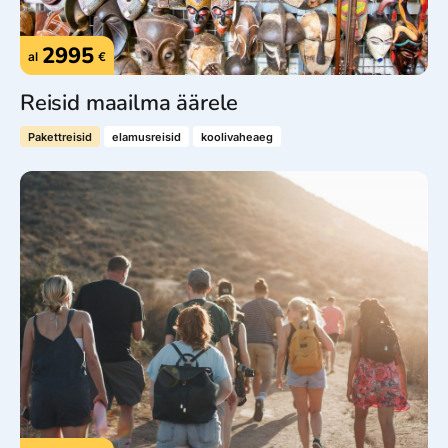
2995
al
€
Reisid maailma äärele
Pakettreisid
elamusreisid
koolivaheaeg