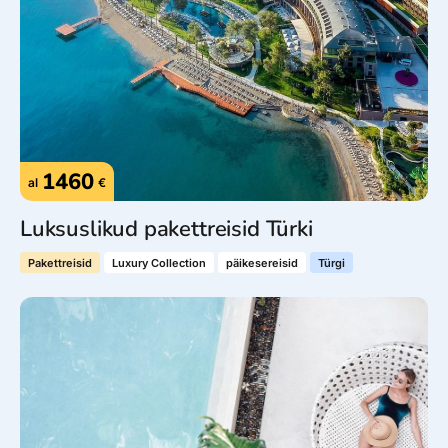
1460
al
€
Luksuslikud pakettreisid Türki
Pakettreisid
Luxury Collection
päikesereisid
Türgi