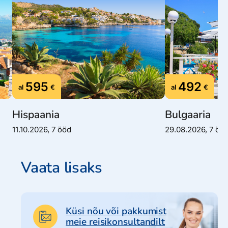
595
492
al
€
al
€
Hispaania
Bulgaaria
11.10.2026, 7 ööd
29.08.2026, 7 öö
Vaata lisaks
Küsi nõu või pakkumist
meie reisikonsultandilt