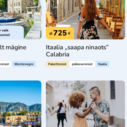
725
 valik
al
€
kumisi!
ult mägine
Itaalia „saapa ninaots”
Calabria
reisid
Montenegro
Pakettreisid
päikesereisid
Itaalia