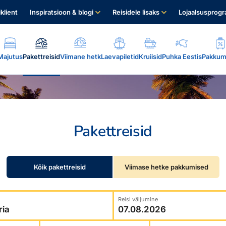
iklient
Inspiratsioon & blogi
Reisidele lisaks
Lojaalsusprog
Majutus
Pakettreisid
Viimane hetk
Laevapiletid
Kruiisid
Puhka Eestis
Pakkum
Pakettreisid
.
Kõik pakettreisid
Viimase hetke pakkumised
Reisi väljumine