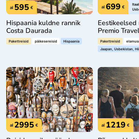
699
595
Itaa
al
€
al
€
Usbe
Hispaania kuldne rannik
Eestikeelsed 
Costa Daurada
Premio Trave
Pakettreisid
päikesereisid
Hispaania
Pakettreisid
elamusr
Jaapan, Usbekistan, H
2995
1219
al
€
al
€