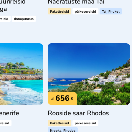
urireisid
Naeratuste maa Tai
ega
Pakettreisid
päikesereisid
Tai, Phuket
eisid
linnapuhkus
656
al
€
enerife
Rooside saar Rhodos
reisid
Pakettreisid
päikesereisid
Kreeka, Rhodos