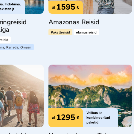
1595
lia, Indohiina,
al
€
kistan jt
ringreisid
Amazonas Reisid
liga
Pakettreisid
elamusreisid
eisid
iina, Kanada, Omaan
Valikus ka
1295
al
€
kombineeritud
paketid!