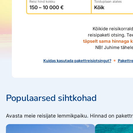
Reisi hind kokku
Toiduplaan alates
Ettevõttest, kontaktid, reisikonsultandi teenus, tule tööle, uu
Airalo eSIM
Platinum Club
Reisija meelespea
Püsisoodustused
Ettevõttest
Kõikide reisikorral
Boonuspunktid
Kontaktid
reisipaketi otsing. T
täpselt sama hinnaga ku
Reisikonsultandi teenus
NB! Juhime tähele
Tule tööle
Kuidas kasutada pakettreisiotsingut?
Pakettre
Uudised
Populaarsed sihtkohad
Avasta meie reisijate lemmikpaiku. Hinnad on pakett