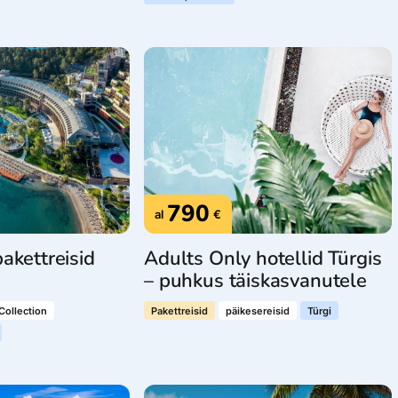
790
al
€
akettreisid
Adults Only hotellid Türgis
– puhkus täiskasvanutele
Collection
Pakettreisid
päikesereisid
Türgi