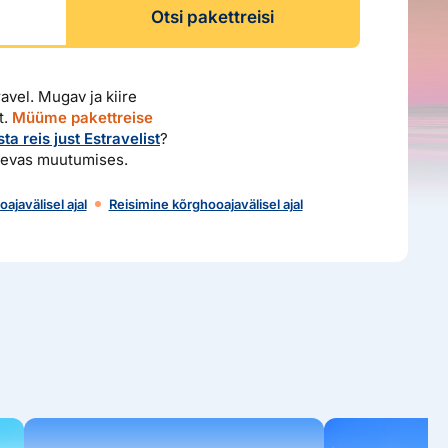
Otsi pakettreisi
avel. Mugav ja kiire
t.
Müüme pakettreise
ta reis just Estravelist
?
idevas muutumises.
ajavälisel ajal
Reisimine kõrghooajavälisel ajal