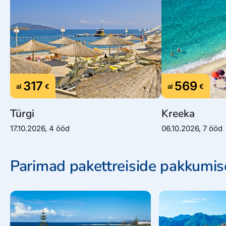
317
569
al
€
al
€
Türgi
Kreeka
17.10.2026, 4 ööd
06.10.2026, 7 ööd
Parimad pakettreiside pakkumi