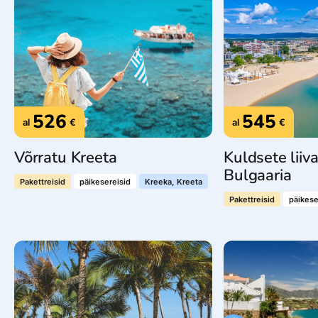
526
545
al
€
al
€
Võrratu Kreeta
Kuldsete lii
Bulgaaria
Pakettreisid
päikesereisid
Kreeka, Kreeta
Pakettreisid
päikese