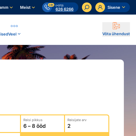
24h
(+372)
ramm
Meist
Sisene
626 6266
Võta ühendust
ised
Veel
Reisi pikkus
Reisijate arv