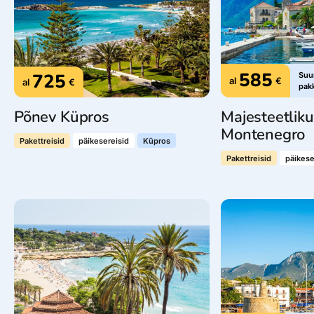
585
725
Suur
al
€
al
€
pak
Põnev Küpros
Majesteetlik
Montenegro
Pakettreisid
päikesereisid
Küpros
Pakettreisid
päikese