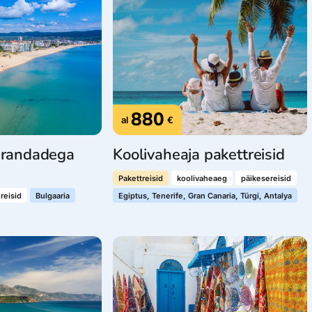
880
al
€
varandadega
Koolivaheaja pakettreisid
Pakettreisid
koolivaheaeg
päikesereisid
reisid
Bulgaaria
Egiptus, Tenerife, Gran Canaria, Türgi, Antalya