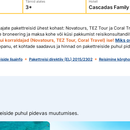
Tärnid alates
Hotell
dised...
dajate pakettreisid ühest kohast: Novatours, TEZ Tour ja Coral Tr
ee broneering ja maksa kohe või küsi pakkumist reisikonsultandil
i korraldajad (Novatours, TEZ Tour, Coral Travel) ise!
Miks os
panu, et kohtade saadavus ja hinnad on pakettreiside puhul p
iside lisainfo
Pakettreisi direktiiv (EL) 2015/2302
Reisimine kõrghoo
reiside puhul pidevas muutumises.