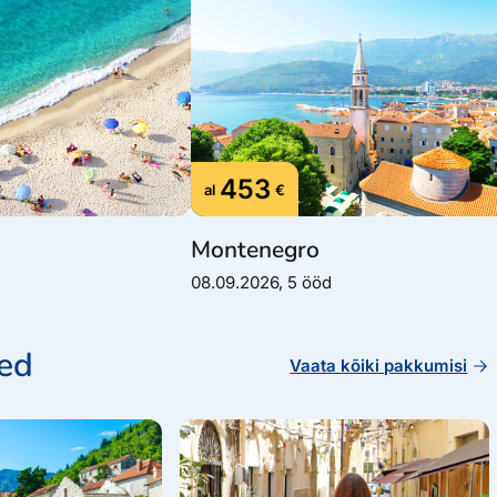
453
al
€
Montenegro
08.09.2026, 5 ööd
sed
Vaata kõiki pakkumisi