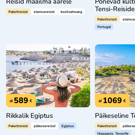
Reisid maailma äärele
Põnevad kultu
Tensi-Reisid
Pakettreisid
elamusreisid
koolivaheaeg
Pakettreisid
elamusr
Portugal
589
1069
al
€
al
€
Rikkalik Egiptus
Päikeseline T
Pakettreisid
päikesereisid
Egiptus
Pakettreisid
päikese
Hispaania, Tenerife