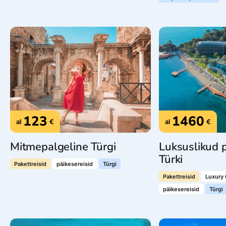
123
1460
al
€
al
€
Mitmepalgeline Türgi
Luksuslikud p
Türki
Pakettreisid
päikesereisid
Türgi
Pakettreisid
Luxury 
päikesereisid
Türgi