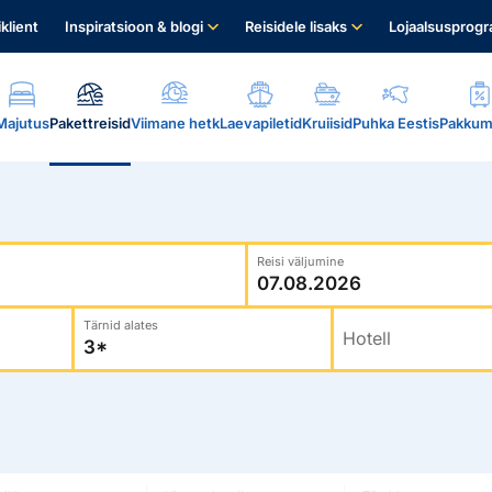
iklient
Inspiratsioon & blogi
Reisidele lisaks
Lojaalsusprog
Majutus
Pakettreisid
Viimane hetk
Laevapiletid
Kruiisid
Puhka Eestis
Pakkum
Reisi väljumine
Tärnid alates
Hotell
.