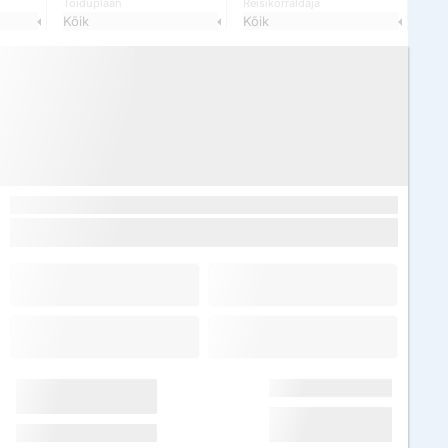
Toiduplaan
Reisikorraldaja
Kõik
Kõik
ks 7 päevaks