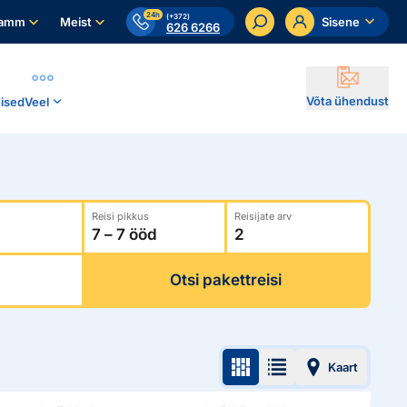
24h
(+372)
ramm
Meist
Sisene
626 6266
Võta ühendust
ised
Veel
Reisi pikkus
Reisijate arv
Otsi pakettreisi
Kaart