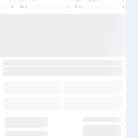
Toiduplaan
Reisikorraldaja
Kõik
Kõik
Image
Egiptus, Sharm el Sheikh
Sunrise remal resort 4*
Saabumine: T 17.03.2026
7 ööd
Kõik hinnas
Kõik hinnas
Hind kokku: 2050 €
1025 €/in
Edasi
Järelmaks al. 66 €/kuu