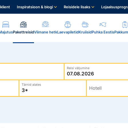
iklient
Inspiratsioon & blogi
Reisidele lisaks
Lojaalsusprog
Majutus
Pakettreisid
Viimane hetk
Laevapiletid
Kruiisid
Puhka Eestis
Pakkum
Reisi väljumine
Tärnid alates
Hotell
.