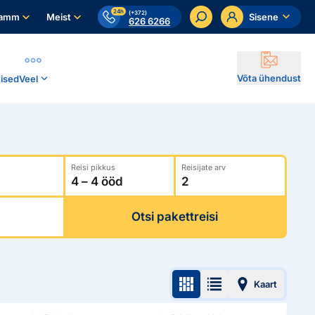
24h
(+372)
ramm
Meist
Sisene
626 6266
Võta ühendust
ised
Veel
Reisi pikkus
Reisijate arv
Otsi pakettreisi
Kaart