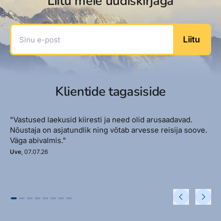
Liitu meie uudiskirjaga
Sinu e-post
Liitu
Klientide tagasiside
"Vastused laekusid kiiresti ja need olid arusaadavad.
Nõustaja on asjatundlik ning võtab arvesse reisija soove.
Väga abivalmis."
Uve
, 07.07.26