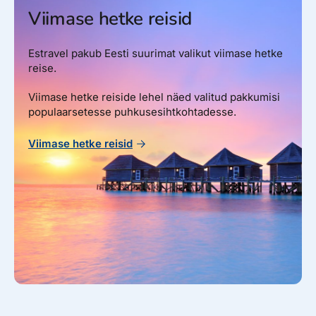
Viimase hetke reisid
Estravel pakub Eesti suurimat valikut viimase hetke
reise.
Viimase hetke reiside lehel näed valitud pakkumisi
populaarsetesse puhkusesihtkohtadesse.
Viimase hetke reisid