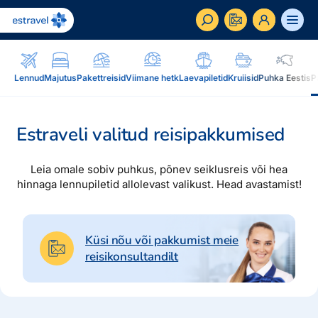
ET
RU
EN
Lennud
Majutus
Pakettreisid
Viimane hetk
Laevapiletid
Kruiisid
Puhka Eestis
P
Äriklient
Kuidas saada ärikliendiks, eelised, teenused...
Estraveli valitud reisipakkumised
Inspiratsioon & blogi
Leia omale sobiv puhkus, põnev seiklusreis või hea
Blogi, sihtkohad, podcastid, ajakiri, uudiskiri...
hinnaga lennupiletid allolevast valikust. Head avastamist!
Reisidele lisaks
Blogi
Järelmaks, Estraveli kinkekaart, Airalo eSim,
Sihtkohad
Küsi nõu või pakkumist meie
reisikaubad.ee...
reisikonsultandilt
Podcastid
Lojaalsusprogramm
Järelmaks
Uudiskiri
Boonuspunktid, Kuldkaart, Platinum kaart...
Estraveli kinkekaart
Reisiajakiri Traveller