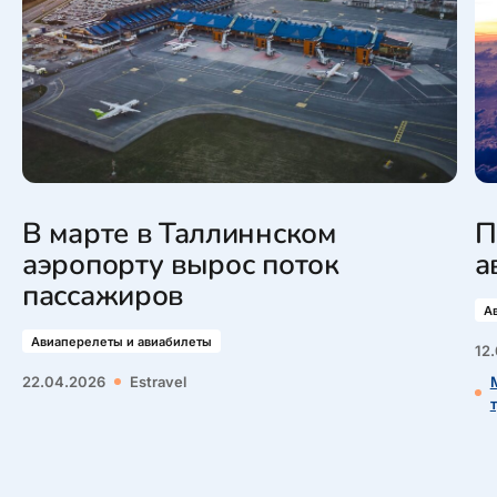
В марте в Таллиннском
П
аэропорту вырос поток
а
пассажиров
А
Авиаперелеты и авиабилеты
12
22.04.2026
Estravel