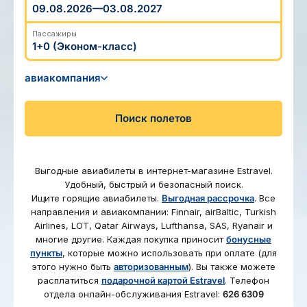
Туристический журнал Traveller
Бонусные пункты, Золотая карточка, Platinum Club...
Подарочная карта Estravel
Пассажиры
Reisikaubad.ee
О нас
Золотая карточка
О компании, контакты, наши консультанты,
Airalo eSIM
Platinum Club
новости...
авиакомпания
Бонусные пункты
О компании
Поиск
полетов
Контакты
Наши консультанты
Выгодные авиабилеты в интернет-магазине Estravel.
Приходите на работу
Удобный, быстрый и безопасный поиск.
Ищите горящие авиабилеты.
Выгодная рассрочка
. Все
Новости
направления и авиакомпании: Finnair, airBaltic, Turkish
Airlines, LOT, Qatar Airways, Lufthansa, SAS, Ryanair и
многие другие. Каждая покупка приносит
бонусные
пункты
, которые можно использовать при оплате (для
этого нужно быть
авторизованным
). Вы также можете
расплатиться
подарочной картой Estravel
. Телефон
отдела онлайн-обслуживания Estravel:
626 6309