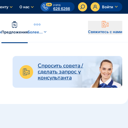
24h
(+372)
енту
О нас
Войти
626 6266
Свяжитесь с нами
и
Предложения
Более…
Спросить совета /
сделать запрос у
консультанта