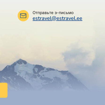
Отправьте э-письмо
estravel@estravel.ee