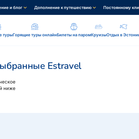
ние и блог
Дополнение к путешествию
Постоянному кли
е туры
Горящие туры онлайн
Билеты на паром
Круизы
Отдых в Эстони
а, услуги...
ыбранные Estravel
ческое
й ниже
: reisikaubad.ee, Airalo eSim...