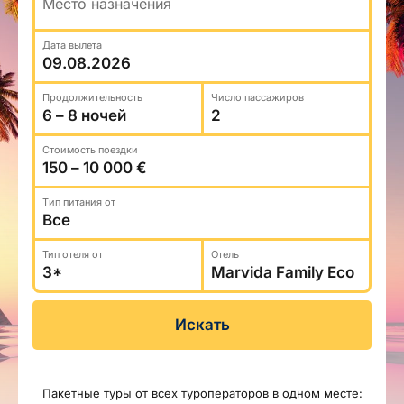
Туристический журнал Traveller
Место назначения
Бонусные пункты, Золотая карточка, Platinum
Подарочная карта Estravel
Club...
Дата вылета
Reisikaubad.ee
О нас
Золотая карточка
Airalo eSIM
О компании, контакты, наши консультанты,
Продолжительность
Число пассажиров
Platinum Club
новости...
Бонусные пункты
Стоимость поездки
О компании
Контакты
Tип питания от
Наши консультанты
Тип отеля от
Отель
Приходите на работу
Новости
Искать
Пакетные туры от всех туроператоров в одном месте: