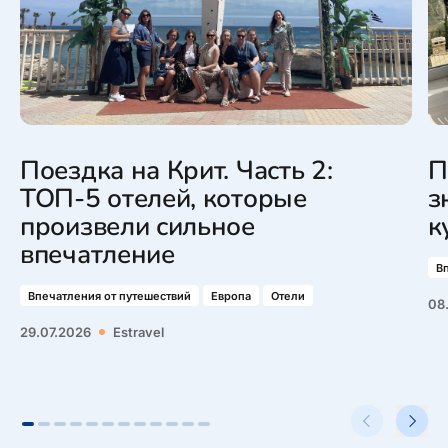
Поездка на Крит. Часть 2:
П
ТОП-5 отелей, которые
з
произвели сильное
к
впечатление
В
Впечатления от путешествий
Европа
Отели
08
29.07.2026
Estravel