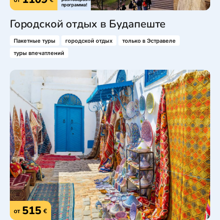
программа!
Городской отдых в Будапеште
Пакетные туры
городской отдых
только в Эстравеле
туры впечатлений
515
от
€