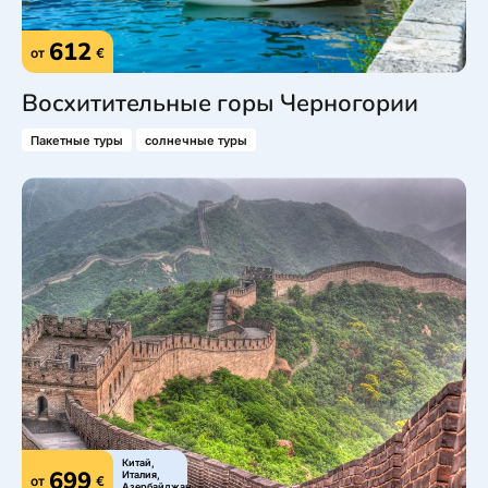
612
от
€
Восхитительные горы Черногории
Пакетные туры
солнечные туры
Китай,
699
Италия,
от
€
Азербайджан