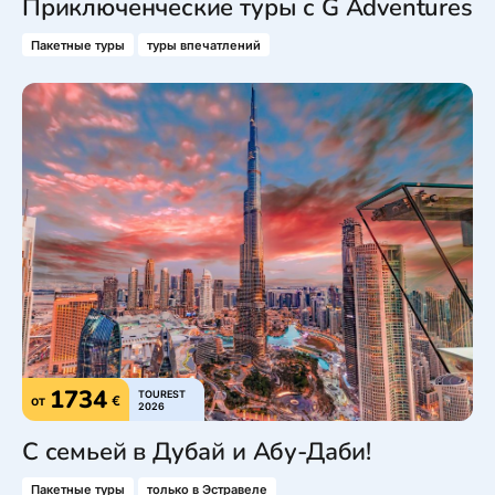
Приключенческие туры с G Adventures
Пакетные туры
туры впечатлений
1734
TOUREST
от
€
2026
С семьей в Дубай и Абу-Даби!
Пакетные туры
только в Эстравеле