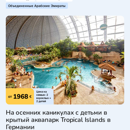
Объединенные Арабские Эмираты
Цена на
1968
семью: 2
от
€
взрослых +
2 детей
На осенних каникулах с детьми в
крытый аквапарк Tropical Islands в
Германии