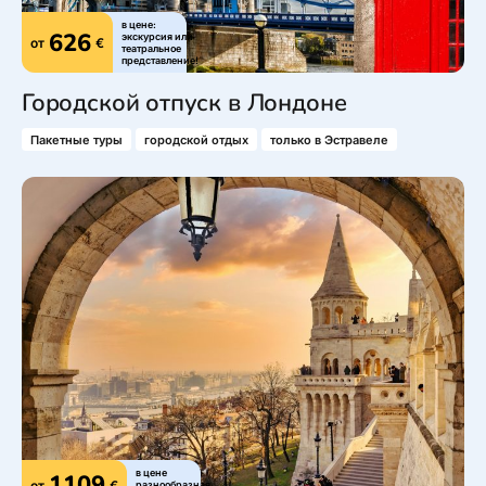
в цене:
626
экскурсия или
от
€
театральное
представление!
Городской отпуск в Лондоне
Пакетные туры
городской отдых
только в Эстравеле
в цене
1109
от
€
разнообразная