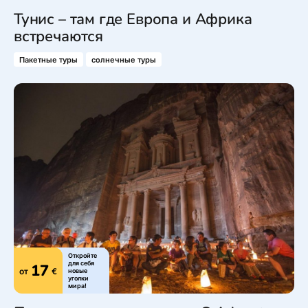
Тунис – там где Европа и Африка
встречаются
Пакетные туры
солнечные туры
Откройте
для себя
17
от
€
новые
уголки
мира!