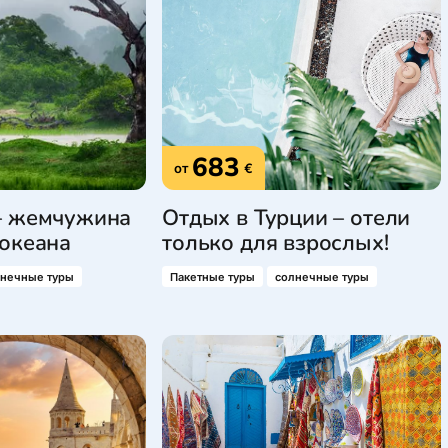
683
от
€
– жемчужина
Отдых в Турции – отели
океана
только для взрослых!
лнечные туры
Пакетные туры
солнечные туры