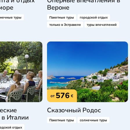
пта и отдых
Оперные впечатления в
море
Вероне
лнечные туры
Пакетные туры
городской отдых
только в Эстравеле
туры впечатлений
576
от
€
еские
Сказочный Родос
 в Италии
Пакетные туры
солнечные туры
одской отдых