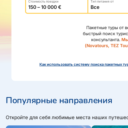
Стоимость поездки
Tип питания от
О компании, контакты, наши консультанты, новости...
Airalo eSIM
Platinum Club
Бонусные пункты
О компании
Пакетные туры от в
Контакты
быстрый поиск турис
консультанта.
Мы
Наши консультанты
(Novatours, TEZ Tour
Приходите на работу
Новости
Как использовать систему поиска пакетных ту
Популярные направления
Откройте для себя любимые места наших путешес