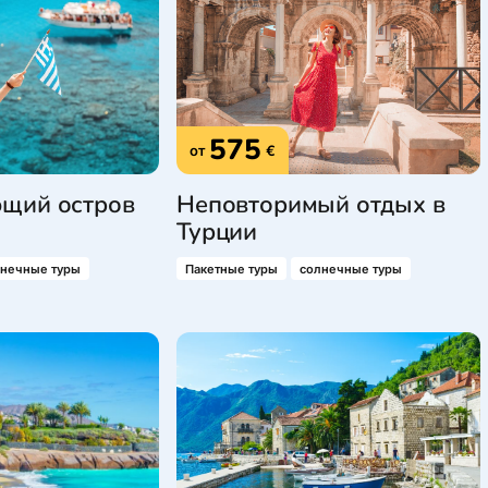
575
от
€
щий остров
Неповторимый отдых в
Турции
лнечные туры
Пакетные туры
солнечные туры