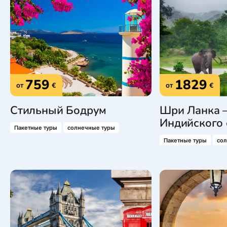
759
1829
от
€
от
€
Стильный Бодрум
Шри Ланка 
Индийского 
Пакетные туры
солнечные туры
Пакетные туры
со