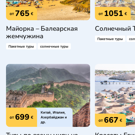
765
1051
от
€
от
€
Майорка – Балеарская
Солнечный 
жемчужина
Пакетные туры
со
Пакетные туры
солнечные туры
Китай, Италия,
699
от
€
667
Азербайджан и
от
€
др.