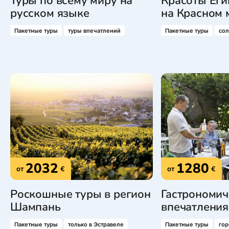
Туры по всему миру на
Красоты Еги
русском языке
на Красном 
Пакетные туры
туры впечатлений
Пакетные туры
со
2032
1280
от
€
от
€
Роскошные туры в регион
Гастрономич
Шампань
впечатления
Пакетные туры
только в Эстравеле
Пакетные туры
гор