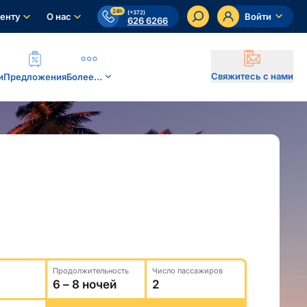
24h
(+372)
енту
О нас
Войти
626 6266
Свяжитесь с нами
и
Предложения
Более…
Продолжительность
Число пассажиров