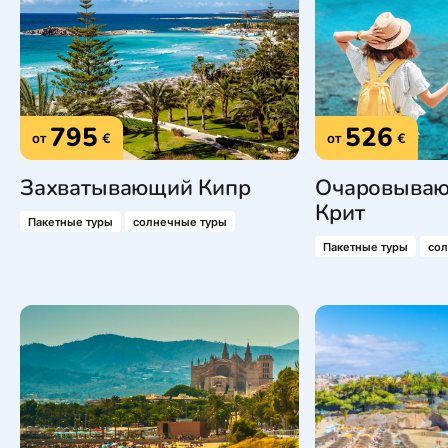
795
526
от
€
от
€
Захватывающий Кипр
Очаровываю
Крит
Пакетные туры
солнечные туры
Пакетные туры
со