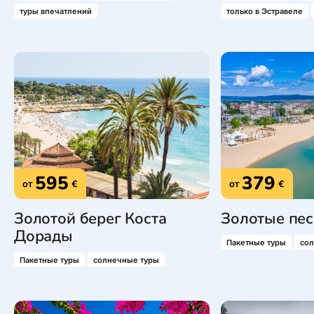
туры впечатлений
только в Эстравеле
595
379
от
€
от
€
Золотой берег Коста
Золотые пес
Дорады
Пакетные туры
со
Пакетные туры
солнечные туры