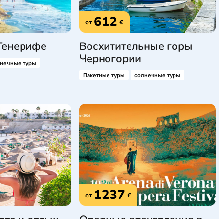
612
от
€
Тенерифе
Восхитительные горы
Черногории
лнечные туры
Пакетные туры
солнечные туры
1237
от
€