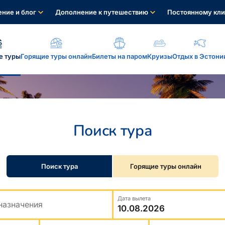
ние и блог
Дополнение к путешествию
Постоянному кли
е туры
Горящие туры онлайн
Билеты на паром
Круизы
Отдых в Эстони
а, услуги...
Поиск тура
: reisikaubad.ee, Airalo eSim...
Поиск тура
Горящие туры онлайн
Дата вылета
назначения