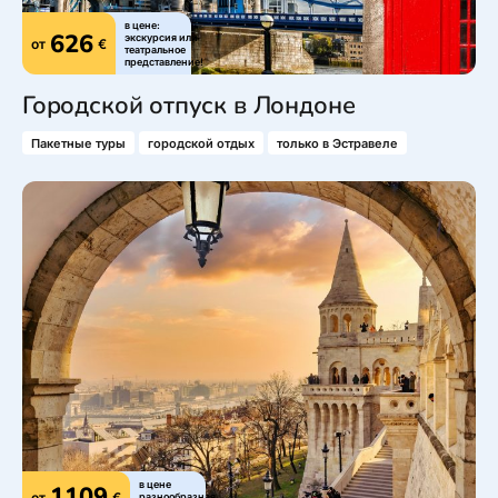
в цене:
626
экскурсия или
от
€
театральное
представление!
Городской отпуск в Лондоне
Пакетные туры
городской отдых
только в Эстравеле
в цене
1109
от
€
разнообразная