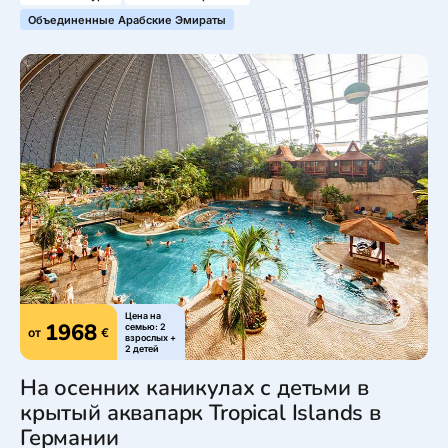
Объединенные Арабские Эмираты
Цена на
1968
семью: 2
от
€
взрослых +
2 детей
На осенних каникулах с детьми в
крытый аквапарк Tropical Islands в
Германии