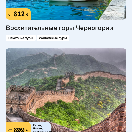
612
от
€
Восхитительные горы Черногории
Пакетные туры
солнечные туры
Китай,
699
Италия,
от
€
Азербайджан