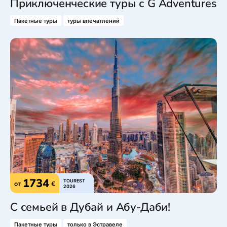
Приключенческие туры с G Adventures
Пакетные туры
туры впечатлений
1734
TOUREST
от
€
2026
С семьей в Дубай и Абу-Даби!
Пакетные туры
только в Эстравеле