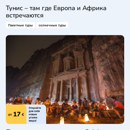
Тунис – там где Европа и Африка
встречаются
Пакетные туры
солнечные туры
Откройте
для себя
17
от
€
новые
уголки
мира!