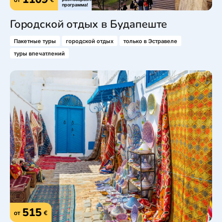
программа!
Городской отдых в Будапеште
Пакетные туры
городской отдых
только в Эстравеле
туры впечатлений
515
от
€