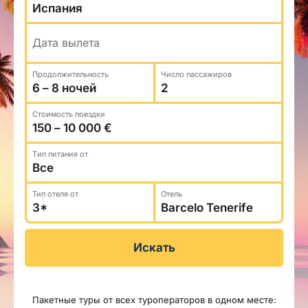
Туристический журнал Traveller
Бонусные пункты, Золотая карточка, Platinum
Подарочная карта Estravel
Club...
Reisikaubad.ee
Дата вылета
О нас
Золотая карточка
Airalo eSIM
О компании, контакты, наши консультанты,
Продолжительность
Число пассажиров
Platinum Club
новости...
Бонусные пункты
Стоимость поездки
О компании
Контакты
Tип питания от
Наши консультанты
Тип отеля от
Отель
Приходите на работу
Новости
Искать
Пакетные туры от всех туроператоров в одном месте: