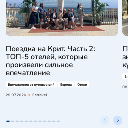
Поездка на Крит. Часть 2:
П
ТОП-5 отелей, которые
з
произвели сильное
к
впечатление
В
Впечатления от путешествий
Европа
Отели
08
29.07.2026
Estravel