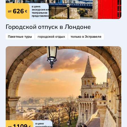
в цене:
626
экскурсия или
от
€
театральное
представление!
Городской отпуск в Лондоне
Пакетные туры
городской отдых
только в Эстравеле
в цене
1109
от
€
разнообразная