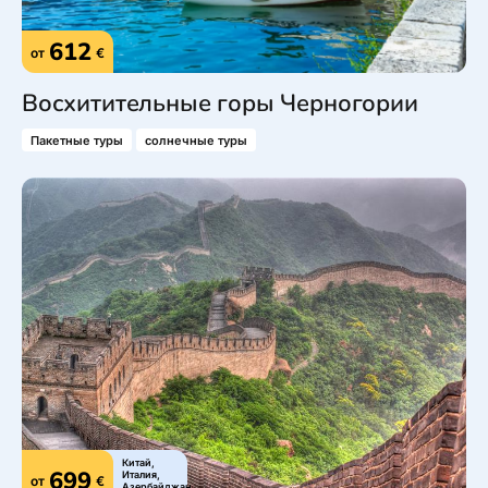
612
от
€
Восхитительные горы Черногории
Пакетные туры
солнечные туры
Китай,
699
Италия,
от
€
Азербайджан