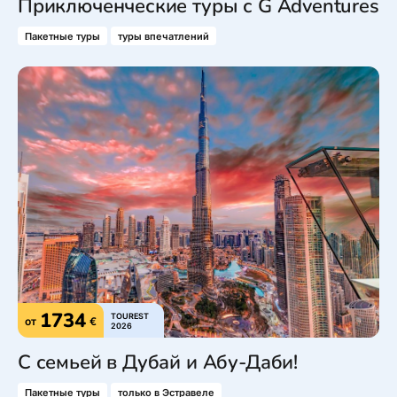
Приключенческие туры с G Adventures
Пакетные туры
туры впечатлений
1734
TOUREST
от
€
2026
С семьей в Дубай и Абу-Даби!
Пакетные туры
только в Эстравеле