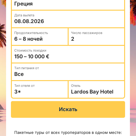
Туристический журнал Traveller
Бонусные пункты, Золотая карточка, Platinum
Подарочная карта Estravel
Club...
Дата вылета
Reisikaubad.ee
О нас
Золотая карточка
Airalo eSIM
О компании, контакты, наши консультанты,
Продолжительность
Число пассажиров
Platinum Club
новости...
Бонусные пункты
Стоимость поездки
О компании
Контакты
Tип питания от
Наши консультанты
Тип отеля от
Отель
Приходите на работу
Новости
Искать
Пакетные туры от всех туроператоров в одном месте: