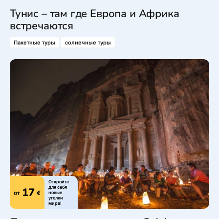
Тунис – там где Европа и Африка
встречаются
Пакетные туры
солнечные туры
Откройте
для себя
17
от
€
новые
уголки
мира!