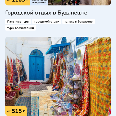
программа!
Городской отдых в Будапеште
Пакетные туры
городской отдых
только в Эстравеле
туры впечатлений
515
от
€