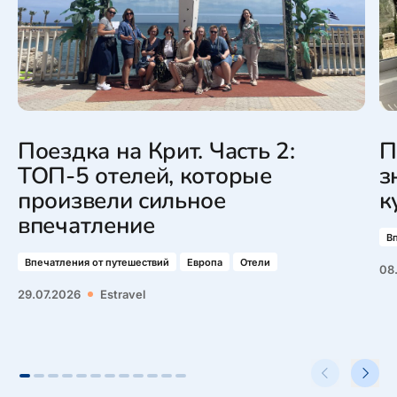
Поездка на Крит. Часть 2:
П
ТОП-5 отелей, которые
з
произвели сильное
к
впечатление
В
Впечатления от путешествий
Европа
Отели
08
29.07.2026
Estravel