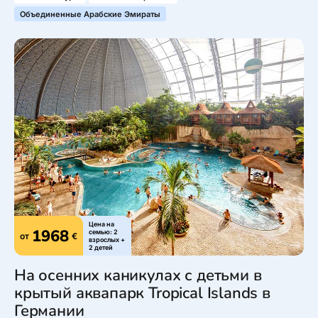
Объединенные Арабские Эмираты
Цена на
1968
семью: 2
от
€
взрослых +
2 детей
На осенних каникулах с детьми в
крытый аквапарк Tropical Islands в
Германии