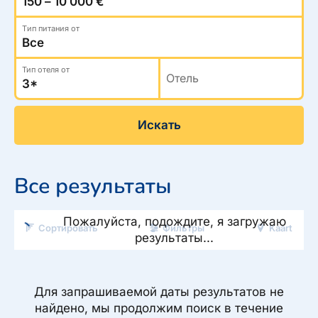
Туристический журнал Traveller
Бонусные пункты, Золотая карточка, Platinum
Подарочная карта Estravel
Club...
Tип питания от
Reisikaubad.ee
О нас
Золотая карточка
Airalo eSIM
Тип отеля от
О компании, контакты, наши консультанты,
Отель
Platinum Club
новости...
Бонусные пункты
Искать
О компании
Контакты
Все результаты
Наши консультанты
Приходите на работу
Пожалуйста, подождите, я загружаю
Сортировать
Фильтры
Kaart
Новости
результаты...
Для запрашиваемой даты результатов не
найдено, мы продолжим поиск в течение