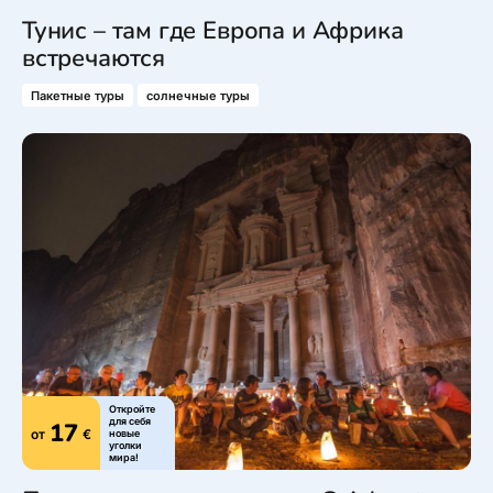
Тунис – там где Европа и Африка
встречаются
Пакетные туры
солнечные туры
Откройте
для себя
17
от
€
новые
уголки
мира!