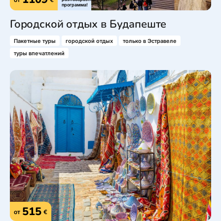
программа!
Городской отдых в Будапеште
Пакетные туры
городской отдых
только в Эстравеле
туры впечатлений
515
от
€