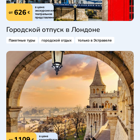
в цене:
626
экскурсия или
от
€
театральное
представление!
Городской отпуск в Лондоне
Пакетные туры
городской отдых
только в Эстравеле
в цене
1109
от
€
разнообразная