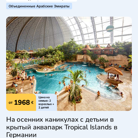
Объединенные Арабские Эмираты
Цена на
1968
семью: 2
от
€
взрослых +
2 детей
На осенних каникулах с детьми в
крытый аквапарк Tropical Islands в
Германии