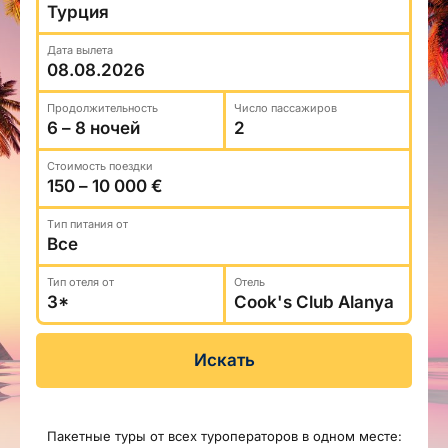
Туристический журнал Traveller
Бонусные пункты, Золотая карточка, Platinum
Подарочная карта Estravel
Club...
Дата вылета
Reisikaubad.ee
О нас
Золотая карточка
Airalo eSIM
О компании, контакты, наши консультанты,
Продолжительность
Число пассажиров
Platinum Club
новости...
Бонусные пункты
Стоимость поездки
О компании
Контакты
Tип питания от
Наши консультанты
Тип отеля от
Отель
Приходите на работу
Новости
Искать
Пакетные туры от всех туроператоров в одном месте: