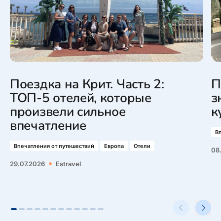
Поездка на Крит. Часть 2:
П
ТОП-5 отелей, которые
з
произвели сильное
к
впечатление
В
Впечатления от путешествий
Европа
Отели
08
29.07.2026
Estravel