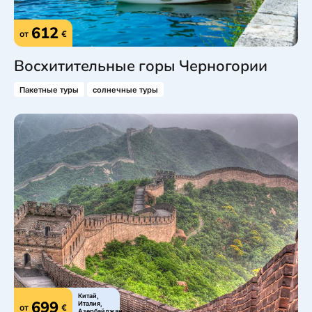
612
от
€
Восхитительные горы Черногории
Пакетные туры
солнечные туры
Китай,
699
Италия,
от
€
Азербайджан