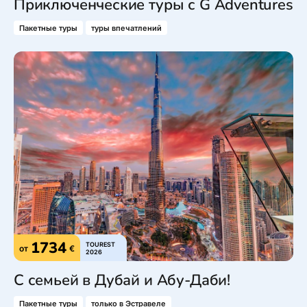
Приключенческие туры с G Adventures
Пакетные туры
туры впечатлений
1734
TOUREST
от
€
2026
С семьей в Дубай и Абу-Даби!
Пакетные туры
только в Эстравеле