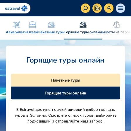
ET
RU
EN
Авиабилеты
Отели
Пакетные туры
Горящие туры онлайн
Билеты на паро
Бизнес-клиент
Как стать корпоративным клиентом Estravel, преимущества
Горящие туры онлайн
Вдохновение и блог
Блог, подкасты, журнал Traveller, новостная рассылка...
Пакетные туры
Дополнение к путешествию
Блог
Рассрочка, подарочная карточка Estravel, интернет-магазин: 
Горящие туры онлайн
Подкаст
Новостная рассылка
Постоянному клиенту
Рассрочка
В Estravel доступен самый широкий выбор горящих
Бонусные пункты, Золотая карточка, Platinum Club...
туров в Эстонии. Смотрите список туров, выбирайте
Туристический журнал Traveller
Подарочная карта Estravel
подходящий и отправляйте нам запрос.
Reisikaubad.ee
О нас
Золотая карточка