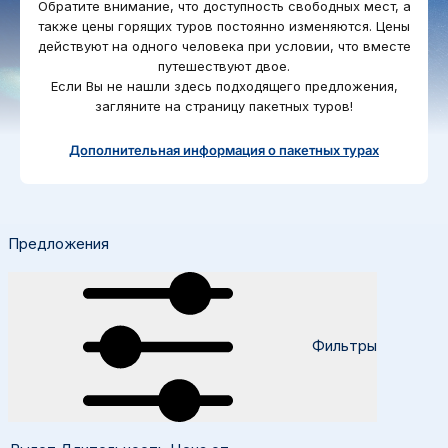
Обратите внимание, что доступность свободных мест, а
О компании, контакты, наши консультанты, новости...
также цены горящих туров постоянно изменяются. Цены
Airalo eSIM
Platinum Club
действуют на одного человека при условии, что вместе
путешествуют двое.
Бонусные пункты
О компании
Если Вы не нашли здесь подходящего предложения,
Контакты
загляните на страницу пакетных туров!
Наши консультанты
Дополнительная информация о пакетных турах
Приходите на работу
Новости
Предложения
Фильтры