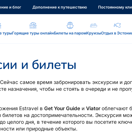
ние и блог
Дополнение к путешествию
Постоянному кли
е туры
Горящие туры онлайн
Билеты на паром
Круизы
Отдых в Эстони
а, услуги...
сии и билеты
 Сейчас самое время забронировать экскурсии и д
те назначения, чтобы не стоять в очереди и не пр
: reisikaubad.ee, Airalo eSim...
ожения Estravel в
Get Your Guide
и
Viator
облегчают 
и билетов на достопримечательности. Экскурсия мож
до целого дня, в течение которого вы посетите клю
ности или природные объекты.