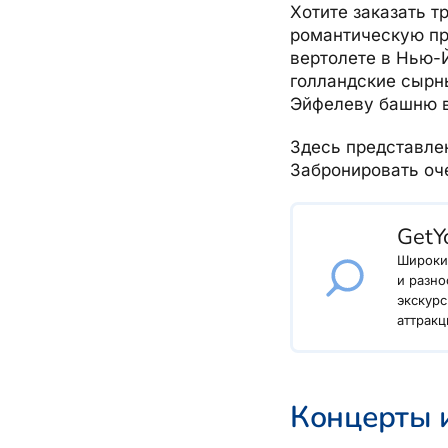
Хотите заказать т
О компании, контакты, наши консультанты, новости...
Airalo eSIM
Platinum Club
романтическую про
вертолете в Нью-Й
Бонусные пункты
О компании
голландские сырн
Эйфелеву башню 
Контакты
Наши консультанты
Здесь представлен
Забронировать оче
Приходите на работу
Новости
GetY
Широки
и разно
экскурс
аттракц
Концерты 