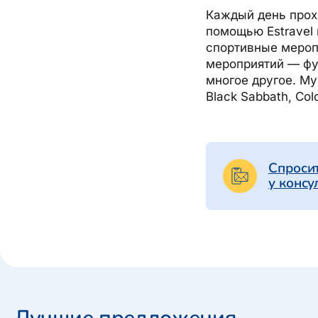
Каждый день про
помощью Estravel
спортивные мероп
мероприятий — фут
многое другое. М
Black Sabbath, Col
Спросит
у консу