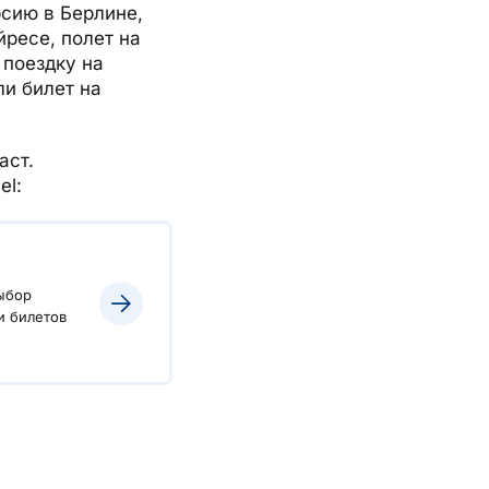
рсию в Берлине,
йресе, полет на
 поездку на
и билет на
аст.
el:
ыбор
и билетов