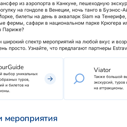
рансфер из аэропорта в Канкуне, пешеходную экску
гулку на гондоле в Венеции, ночь танго в Буэнос-А
орке, билеты на день в аквапарк Siam на Тенерифе,
ые фермы, сафари в национальном парке Крюгера ил
в Париже?
 широкий спектр мероприятий на любой вкус и возр
нь просто. Узнайте, что предлагают партнеры Estrav
ourGuide
Viator
й выбор уникальных
Также большой в
образных туров,
экскурсий, туров 
ий и билетов на
на аттракционы.
ионы.
и мероприятия