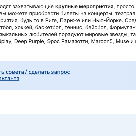
ходят захватывающие
крупные мероприятия
, просто
 вы можете приобрести билеты на концерты, театра
риятия, будь то в Риге, Париже или Нью-Йорке. Сре
бол, хоккей, баскетбол, теннис, бейсбол, Формула-
узыкальных любителей порадуют мировые звезды, та
dplay, Deep Purple, Эрос Рамазотти, Maroon5, Muse и
ь совета / сделать запрос
льтанта