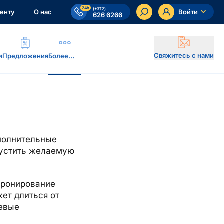
24h
(+372)
енту
О нас
Войти
626 6266
Свяжитесь с нами
и
Предложения
Более…
ополнительные
опустить желаемую
бронирование
ет длиться от
чевые