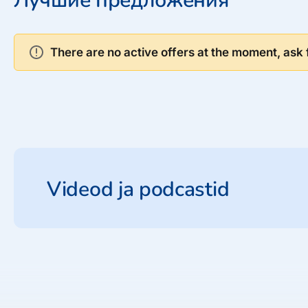
Лучшие предложения
There are no active offers at the moment, ask f
Videod ja podcastid