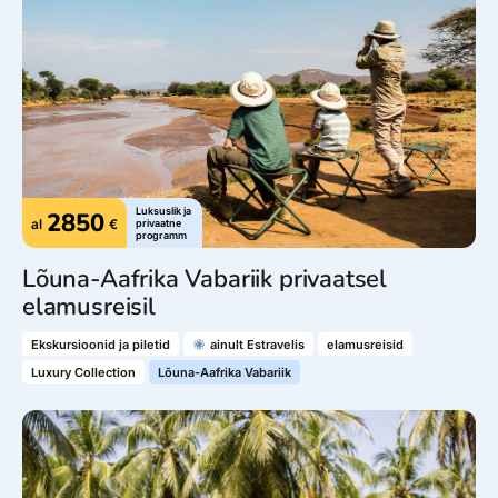
Luksuslik ja
2850
al
€
privaatne
programm
Lõuna-Aafrika Vabariik privaatsel
elamusreisil
Ekskursioonid ja piletid
ainult Estravelis
elamusreisid
Luxury Collection
Lõuna-Aafrika Vabariik