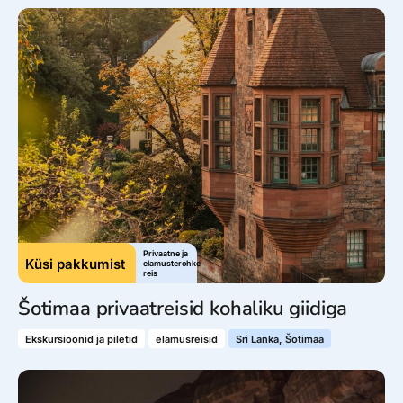
Privaatne ja
Küsi pakkumist
elamusterohke
reis
Šotimaa privaatreisid kohaliku giidiga
Ekskursioonid ja piletid
elamusreisid
Sri Lanka, Šotimaa