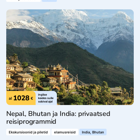
inglise
1028
al
€
keeles sulle
sobival ajal
Nepal, Bhutan ja India: privaatsed
reisiprogrammid
Ekskursioonid ja piletid
elamusreisid
India, Bhutan