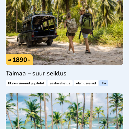
1890
al
€
Taimaa – suur seiklus
Ekskursioonid ja piletid
aastavahetus
elamusreisid
Tai