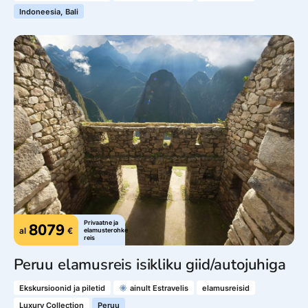
Indoneesia, Bali
Privaatne ja
8079
al
€
elamusterohke
reis
Peruu elamusreis isikliku giid/autojuhiga
Ekskursioonid ja piletid
ainult Estravelis
elamusreisid
Luxury Collection
Peruu