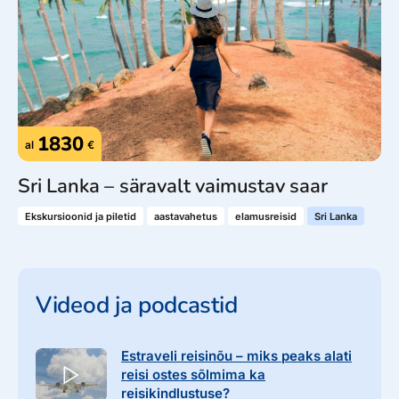
1830
al
€
Sri Lanka – säravalt vaimustav saar
Ekskursioonid ja piletid
aastavahetus
elamusreisid
Sri Lanka
Videod ja podcastid
Estraveli reisinõu – miks peaks alati
reisi ostes sõlmima ka
reisikindlustuse?