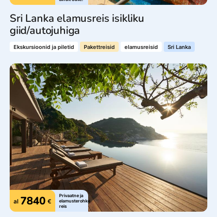
Sri Lanka elamusreis isikliku
giid/autojuhiga
Ekskursioonid ja piletid
Pakettreisid
elamusreisid
Sri Lanka
Privaatne ja
7840
al
€
elamusterohke
reis