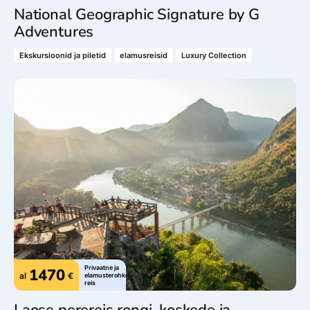
National Geographic Signature by G
Adventures
Ekskursioonid ja piletid
elamusreisid
Luxury Collection
Privaatne ja
1470
al
€
elamusterohke
reis