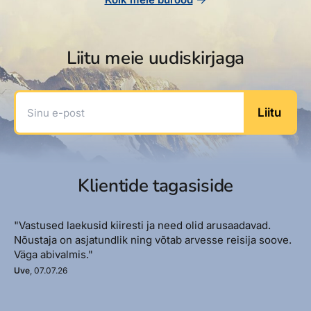
Liitu meie uudiskirjaga
Sinu e-post
Liitu
Klientide tagasiside
"Vastused laekusid kiiresti ja need olid arusaadavad.
Nõustaja on asjatundlik ning võtab arvesse reisija soove.
Väga abivalmis."
Uve
, 07.07.26