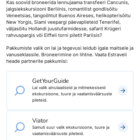
Kas soovid broneerida lennujaama transfeeri Cancunis,
Reisitarvete e-pood
Meist
Kuldkaart
jalgsiekskursiooni Berliinis, romantilist gondlisõitu
Ettevõttest, kontaktid, reisikonsultandi teenus, tule
Veneetsias, tangoõhtut Buenos Aireses, helikopterisõitu
Airalo eSIM
Platinum Club
tööle, uudised...
New Yorgis, Siami veepargi päevapileteid Tenerifel,
Reisija meelespea
väljasõitu Hollandi juustufarmidesse, safarit Krügeri
Püsisoodustused
rahvuspargis või Eiffeli torni piletit Pariisis?
Ettevõttest
Boonuspunktid
Kontaktid
Pakkumiste valik on lai ja tegevusi leidub igale maitsele ja
vanuseklassile. Broneerimine on lihtne. Vaata Estraveli
Reisikonsultandi teenus
heade partnerite pakkumisi:
Tule tööle
GetYourGuide
Uudised
Lai valik ainulaadseid ja mitmekesiseid
ekskursioone, tuure ja vaatamisväärsuste
pileteid.
Viator
Samuti suur valik ekskursioone, tuure ja
vaatamisväärsuste pileteid.