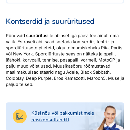
Kontserdid ja suurüritused
Põnevaid
suurüritusi
leiab aset iga päev, tee ainult oma
valik. Estraveli abil saad soetada kontserdi-, teatri- ja
spordiüritusete pileteid, olgu toimumiskohaks Riia, Pariis
või New York. Spordiürituste seas on näiteks jalgpalli,
jäähoki, korvpalli, tennise, pesapalli, vormeli, MotoGP ja
palju muud võistlused. Muusikasõpru rõõmustavad
maailmakuulsad staarid nagu Adele, Black Sabbath,
Coldplay, Deep Purple, Eros Ramazotti, Maroon5, Muse ja
paljud teised.
Küsi nõu või pakkumist meie
reisikonsultandilt