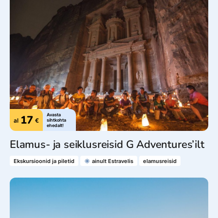
Avasta
17
al
€
sihtkohta
ehedalt!
Elamus- ja seiklusreisid G Adventures’ilt
Ekskursioonid ja piletid
ainult Estravelis
elamusreisid