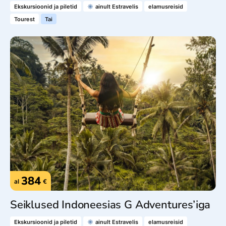
Ekskursioonid ja piletid
ainult Estravelis
elamusreisid
Tourest
Tai
384
al
€
Seiklused Indoneesias G Adventures’iga
Ekskursioonid ja piletid
ainult Estravelis
elamusreisid