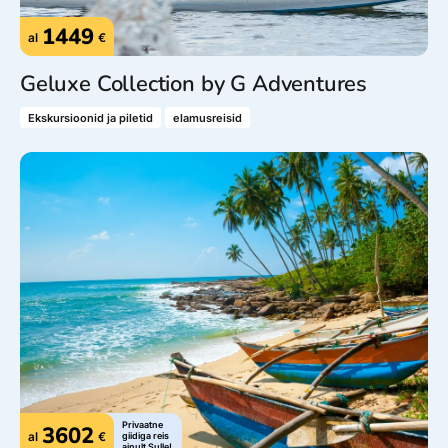
1449
al
€
Geluxe Collection by G Adventures
Ekskursioonid ja piletid
elamusreisid
Privaatne
3602
al
€
giidiga reis
ainult Sulle!