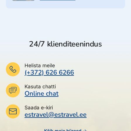
24/7 klienditeenindus
Helista meile
(+372) 626 6266
Kasuta chatti
Online chat
Saada e-kiri
estravel@estravel.ee
Kõik meie bürood