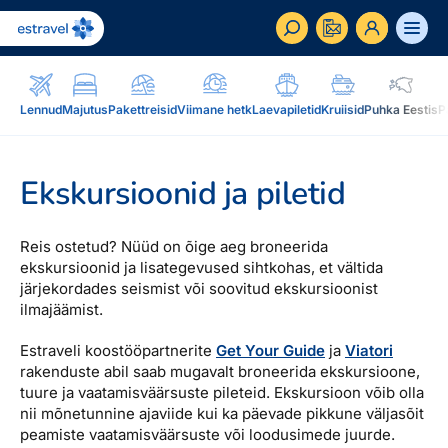
ET
RU
EN
Lennud
Majutus
Pakettreisid
Viimane hetk
Laevapiletid
Kruiisid
Puhka Eestis
P
Äriklient
Kuidas saada ärikliendiks, eelised, teenused...
Ekskursioonid ja piletid
Inspiratsioon & blogi
Blogi, sihtkohad, podcastid, ajakiri, uudiskiri...
Reis ostetud? Nüüd on õige aeg broneerida
ekskursioonid ja lisategevused sihtkohas, et vältida
järjekordades seismist või soovitud ekskursioonist
Reisidele lisaks
Blogi
ilmajäämist.
Järelmaks, Estraveli kinkekaart, Airalo eSim,
Sihtkohad
reisikaubad.ee...
Estraveli koostööpartnerite
Get Your Guide
ja
Viatori
Podcastid
rakenduste abil saab mugavalt broneerida ekskursioone,
Lojaalsusprogramm
Järelmaks
tuure ja vaatamisväärsuste pileteid. Ekskursioon võib olla
Uudiskiri
nii mõnetunnine ajaviide kui ka päevade pikkune väljasõit
Boonuspunktid, Kuldkaart, Platinum kaart...
Estraveli kinkekaart
peamiste vaatamisväärsuste või loodusimede juurde.
Reisiajakiri Traveller