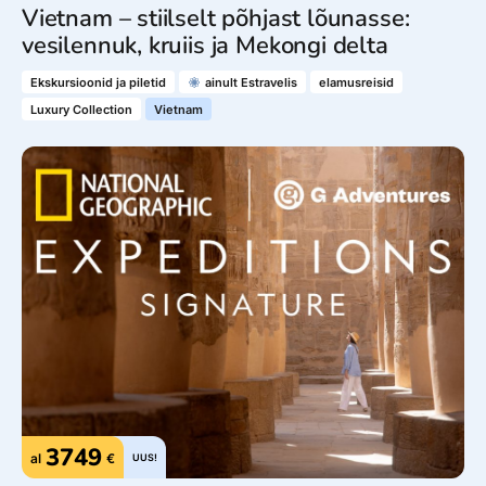
Vietnam – stiilselt põhjast lõunasse:
vesilennuk, kruiis ja Mekongi delta
Ekskursioonid ja piletid
ainult Estravelis
elamusreisid
Luxury Collection
Vietnam
3749
al
€
UUS!