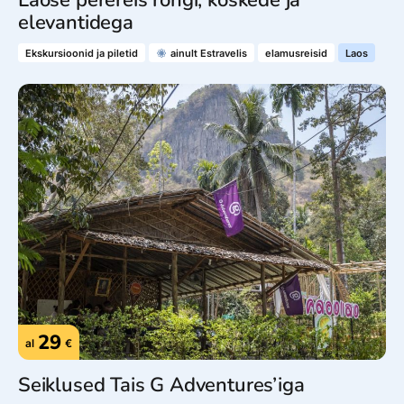
Laose perereis rongi, koskede ja
elevantidega
Ekskursioonid ja piletid
ainult Estravelis
elamusreisid
Laos
29
al
€
Seiklused Tais G Adventures’iga