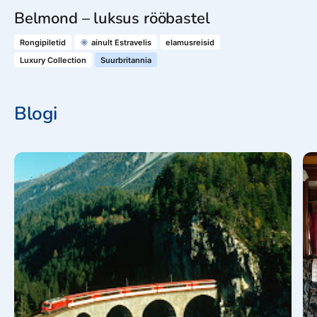
Belmond – luksus rööbastel
Rongipiletid
ainult Estravelis
elamusreisid
Luxury Collection
Suurbritannia
Blogi