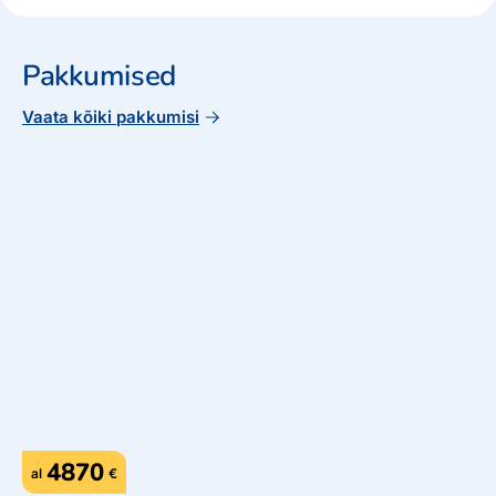
Pakkumised
Vaata kõiki pakkumisi
4870
al
€