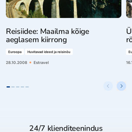
Reisiidee: Maailma kõige
Ü
aeglasem kiirrong
r
Euroopa
Huvitavad ideed ja reisinõu
E
28.10.2008
Estravel
16.
24/7 klienditeenindus