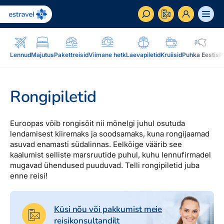
ET
RU
EN
Lennud
Majutus
Pakettreisid
Viimane hetk
Laevapiletid
Kruiisid
Puhka Eestis
P
Äriklient
Kuidas saada ärikliendiks, eelised, teenused...
Rongipiletid
Inspiratsioon & blogi
Blogi, sihtkohad, podcastid, ajakiri, uudiskiri...
Euroopas võib rongisõit nii mõnelgi juhul osutuda
lendamisest kiiremaks ja soodsamaks, kuna rongijaamad
asuvad enamasti südalinnas. Eelkõige väärib see
Reisidele lisaks
Blogi
kaalumist selliste marsruutide puhul, kuhu lennufirmadel
Järelmaks, Estraveli kinkekaart, Airalo eSim,
mugavad ühendused puuduvad. Telli rongipiletid juba
Sihtkohad
reisikaubad.ee...
enne reisi!
Podcastid
Lojaalsusprogramm
Järelmaks
Uudiskiri
Boonuspunktid, Kuldkaart, Platinum kaart...
Küsi nõu või pakkumist meie
Estraveli kinkekaart
reisikonsultandilt
Reisiajakiri Traveller