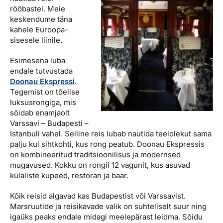
rööbastel. Meie
keskendume täna
kahele Euroopa-
sisesele liinile.
Esimesena luba
endale tutvustada
Doonau
Ekspressi
.
Tegemist on tõelise
luksusrongiga, mis
sõidab enamjaolt
Varssavi – Budapesti –
Istanbuli vahel. Selline reis lubab nautida teelolekut sama
palju kui sihtkohti, kus rong peatub. Doonau Ekspressis
on kombineeritud traditsioonilisus ja modernsed
mugavused. Kokku on rongil 12 vagunit, kus asuvad
külaliste kupeed, restoran ja baar.
Kõik reisid algavad kas Budapestist või Varssavist.
Marsruutide ja reisikavade valik on suhteliselt suur ning
igaüks peaks endale midagi meelepärast leidma. Sõidu