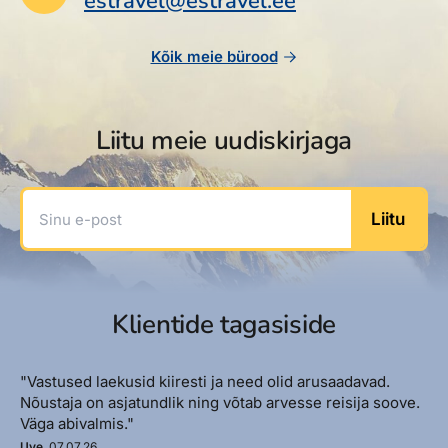
estravel@estravel.ee
Kõik meie bürood
Liitu meie uudiskirjaga
Sinu e-post
Liitu
Klientide tagasiside
"Vastused laekusid kiiresti ja need olid arusaadavad.
Nõustaja on asjatundlik ning võtab arvesse reisija soove.
Väga abivalmis."
Uve
, 07.07.26