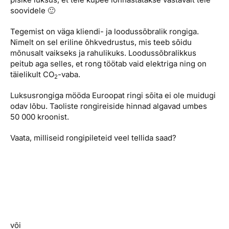
soovidele 🙂
Tegemist on väga kliendi- ja loodussõbralik rongiga.
Nimelt on sel eriline õhkvedrustus, mis teeb sõidu
mõnusalt vaikseks ja rahulikuks. Loodussõbralikkus
peitub aga selles, et rong töötab vaid elektriga ning on
täielikult CO
-vaba.
2
Luksusrongiga mööda Euroopat ringi sõita ei ole muidugi
odav lõbu. Taoliste rongireiside hinnad algavad umbes
50 000 kroonist.
Vaata, milliseid rongipileteid veel tellida saad?
või