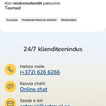
Küsi
reisikonsultandilt
pakkumist
Teemad
Euroopa
Huvitavad ideed ja reisinõu
Reisimuljed
24/7 klienditeenindus
Helista meile
(+372) 626 6266
Kasuta chatti
Online chat
Saada e-kiri