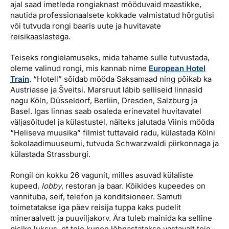
ajal saad imetleda rongiaknast mööduvaid maastikke,
nautida professionaalsete kokkade valmistatud hõrgutisi
või tutvuda rongi baaris uute ja huvitavate
reisikaaslastega.
Teiseks rongielamuseks, mida tahame sulle tutvustada,
oleme valinud rongi, mis kannab nime
European Hotel
Train
. “Hotell” sõidab mööda Saksamaad ning põikab ka
Austriasse ja Šveitsi. Marsruut läbib selliseid linnasid
nagu Köln, Düsseldorf, Berliin, Dresden, Salzburg ja
Basel. Igas linnas saab osaleda erinevatel huvitavatel
väljasõitudel ja külastustel, näiteks jalutada Viinis mööda
“Heliseva muusika” filmist tuttavaid radu, külastada Kölni
šokolaadimuuseumi, tutvuda Schwarzwaldi piirkonnaga ja
külastada Strassburgi.
Rongil on kokku 26 vagunit, milles asuvad külaliste
kupeed,
lobby
, restoran ja baar. Kõikides kupeedes on
vannituba, seif, telefon ja konditsioneer. Samuti
toimetatakse iga päev reisija tuppa kaks pudelit
mineraalvett ja puuviljakorv. Ära tuleb mainida ka selline
pisike luksus, et teie kupee lõhnastatakse vastavalt teie