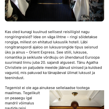
Kas oled kunagi kuulnud sellisest reisiliigist nagu
rongiringreisid? Idee on väga lihtne – ringi sõidetakse
rongiga, millest on ehitatud luksuslik hotell. Läbi
rongitranspordi ajaloo on luksusrongide tipus seisnud
üks ja ainus – Orient Express. See stiili, luksuse,
romantika ja seikluste võrdkuju on ühendanud Euroopa
suurimaid linnu juba 20. sajandi algusest. Tänu Agatha
Christiele on paljudele meelde jäänud sinised ja kuldsed
vagunid, mis pakuvad ka tänapäeval ülimat luksust ja
teenindust.
Tegemist ei ole aga ainukese
sellelaadse tootega
maailmas. Tegelikult
on peaaegu igal
mandril võimalus
nautida reisi