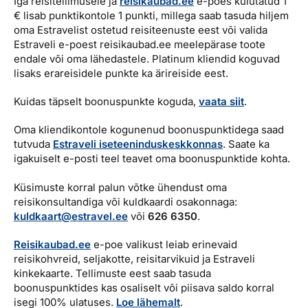
Iga reisitellimusele ja
reisikaubad.ee
e-poes kulutatud 1
Reisitarvete e-pood
Kuldkaart
€ lisab punktikontole 1 punkti, millega saab tasuda hiljem
oma Estravelist ostetud reisiteenuste eest või valida
Airalo eSIM
Platinum Club
Estraveli e-poest reisikaubad.ee meelepärase toote
endale või oma lähedastele. Platinum kliendid koguvad
Reisija meelespea
Püsisoodustused
lisaks erareisidele punkte ka ärireiside eest.
Boonuspunktid
Kuidas täpselt boonuspunkte koguda,
vaata sii
t
.
Meist
Oma kliendikontole kogunenud boonuspunktidega saad
Ettevõttest, kontaktid, reisikonsultandi teenus, tule
tutvuda
Estraveli iseteeninduskeskkonnas
. Saate ka
tööle, uudised...
igakuiselt e-posti teel teavet oma boonuspunktide kohta.
Küsimuste korral palun võtke ühendust oma
Ettevõttest
reisikonsultandiga või kuldkaardi osakonnaga:
kuldkaart@estravel.ee
või
626 6350
.
Kontaktid
Reisikonsultandi teenus
Reisikaubad.ee
e-poe valikust leiab erinevaid
reisikohvreid, seljakotte, reisitarvikuid ja Estraveli
Tule tööle
kinkekaarte. Tellimuste eest saab tasuda
boonuspunktides kas osaliselt või piisava saldo korral
Uudised
isegi 100% ulatuses.
Loe lähemalt
.