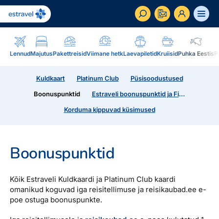
ET
RU
EN
Lennud
Majutus
Pakettreisid
Viimane hetk
Laevapiletid
Kruiisid
Puhka Eestis
P
Äriklient
Kuldkaart
Platinum Club
Püsisoodustused
Kuidas saada ärikliendiks, eelised, teenused...
Boonuspunktid
Estraveli boonuspunktid ja Finnair aviosed
Inspiratsioon & blogi
Korduma kippuvad küsimused
Blogi, sihtkohad, podcastid, ajakiri, uudiskiri...
Reisidele lisaks
Blogi
Boonuspunktid
Järelmaks, Estraveli kinkekaart, Airalo eSim,
Sihtkohad
reisikaubad.ee...
Kõik Estraveli Kuldkaardi ja Platinum Club kaardi
Podcastid
omanikud koguvad iga reisitellimuse ja reisikaubad.ee e-
Lojaalsusprogramm
Järelmaks
Uudiskiri
poe ostuga boonuspunkte.
Boonuspunktid, Kuldkaart, Platinum kaart...
Estraveli kinkekaart
Reisiajakiri Traveller