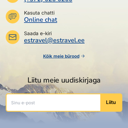
Kasuta chatti
Online chat
Saada e-kiri
estravel@estravel.ee
Kõik meie bürood
Liitu meie uudiskirjaga
Sinu e-post
Liitu