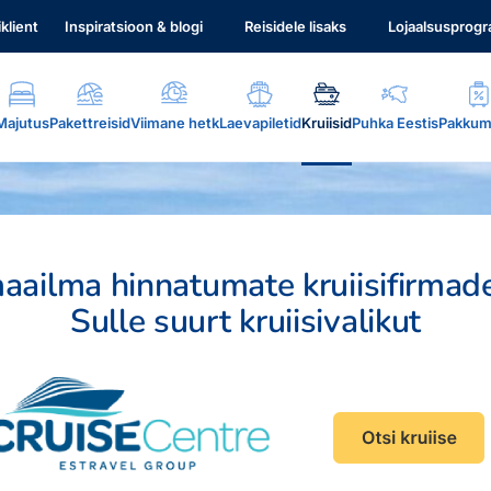
iklient
Inspiratsioon & blogi
Reisidele lisaks
Lojaalsusprog
Majutus
Pakettreisid
Viimane hetk
Laevapiletid
Kruiisid
Puhka Eestis
Pakkum
aailma hinnatumate kruiisifirma
Sulle suurt kruiisivalikut
.