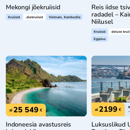
Mekongi jõekruiisid
Reis iidse tsiv
radadel – Kair
Kruiisid
Jõekruiisid
Vietnam, Kambodža
Niilusel
Kruiisid
deluxe kruii
Egiptus
2199
25 549
K
al
€
al
€
Indoneesia avastusreis
Luksuslikud 