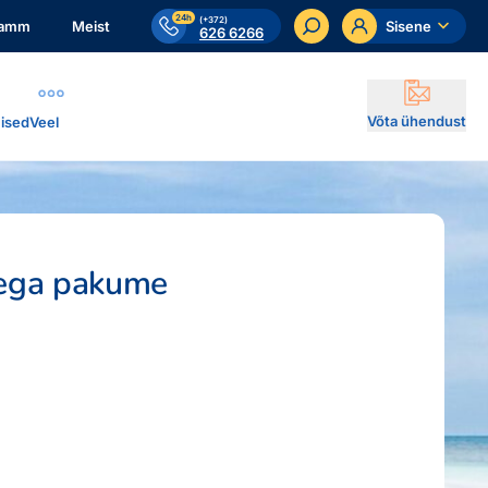
24h
(+372)
ramm
Meist
Sisene
626 6266
Võta ühendust
ised
Veel
dega pakume