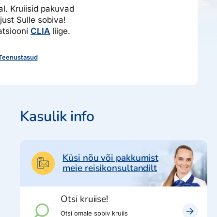
al. Kruiisid pakuvad
just Sulle sobiva!
atsiooni
CLIA
liige.
Teenustasud
Kasulik info
Küsi nõu või pakkumist
meie reisikonsultandilt
Otsi kruiise!
Otsi omale sobiv kruiis