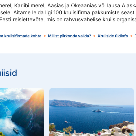
rel, Kariibi merel, Aasias ja Okeaanias või lausa Alask
dised...
sele. Aitame leida ligi 100 kruiisifirma pakkumiste seast 
Eesti reisiettevõte, mis on rahvusvahelise kruiisiorganis
m kruiisifirmade kohta
Millist piirkonda valida?
Kruiiside üldinfo
iisid