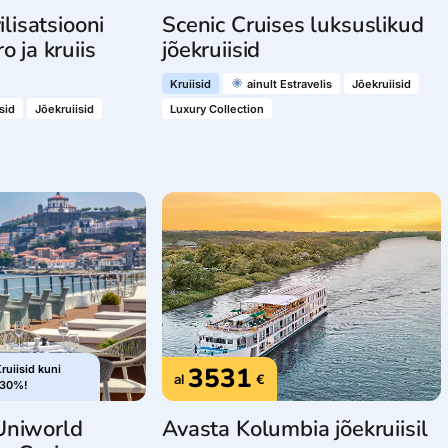
ilisatsiooni
Scenic Cruises luksuslikud
o ja kruiis
jõekruiisid
Kruiisid
ainult Estravelis
Jõekruiisid
sid
Jõekruiisid
Luxury Collection
3531
ruiisid kuni
al
€
-30%!
Uniworld
Avasta Kolumbia jõekruiisil