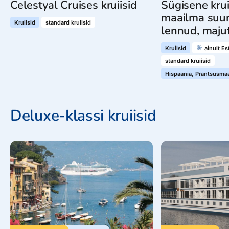
Celestyal Cruises kruiisid
Sügisene kru
maailma suur
Kruiisid
standard kruiisid
lennud, majut
Kruiisid
ainult Es
standard kruiisid
Hispaania, Prantsusmaa,
Deluxe-klassi kruiisid