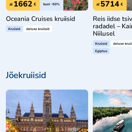
1662
5714
al
€
al
€
kuni -50%
Oceania Cruises kruiisid
Reis iidse tsiv
radadel – Kair
Kruiisid
deluxe kruiisid
Niilusel
Kruiisid
deluxe kruii
Egiptus
Jõekruiisid