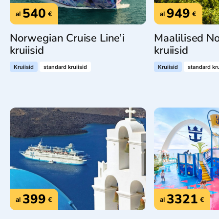
540
949
al
€
al
€
Norwegian Cruise Line’i
Maalilised No
kruiisid
kruiisid
Kruiisid
standard kruiisid
Kruiisid
standard kru
399
3321
al
€
al
€