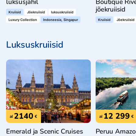
luksusjahil
Boutique Riv
jõekruiisid
Kruiisid
Jõekruiisid
luksuskruiisid
Luxury Collection
Indoneesia, Singapur
Kruiisid
Jõekruiisid
Luksuskruiisid
2140
12 299
al
€
al
€
Emerald ja Scenic Cruises
Peruu Amazo