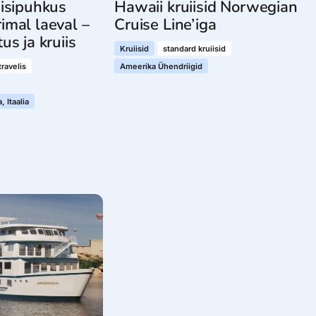
iisipuhkus
Hawaii kruiisid Norwegian
imal laeval –
Cruise Line’iga
us ja kruiis
Kruiisid
standard kruiisid
travelis
Ameerika Ühendriigid
 Itaalia