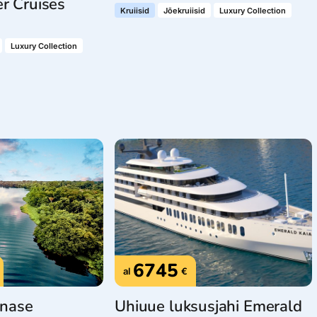
er Cruises
Kruiisid
Jõekruiisid
Luxury Collection
Luxury Collection
6745
al
€
nase
Uhiuue luksusjahi Emerald