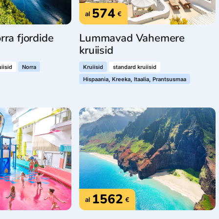
574
al
€
rra fjordide
Lummavad Vahemere
kruiisid
iisid
Norra
Kruiisid
standard kruiisid
Hispaania, Kreeka, Itaalia, Prantsusmaa
1562
al
€