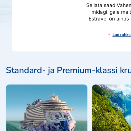
Seilata saad Vaheme
Ettevõttest, kontaktid, reisikonsultandi teenus, tule tööle, uu
Airalo eSIM
Platinum Club
midagi igale mait
Estravel on ainus 
Reisija meelespea
Püsisoodustused
Ettevõttest
Boonuspunktid
Kontaktid
Loe rohke
Reisikonsultandi teenus
Tule tööle
Uudised
Standard- ja Premium-klassi kru