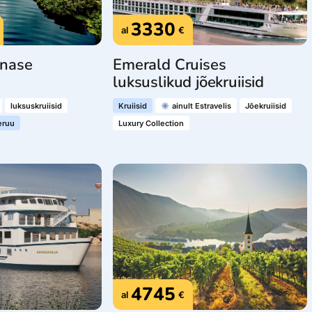
3330
al
€
nase
Emerald Cruises
luksuslikud jõekruiisid
luksuskruiisid
Kruiisid
ainult Estravelis
Jõekruiisid
eruu
Luxury Collection
4745
al
€