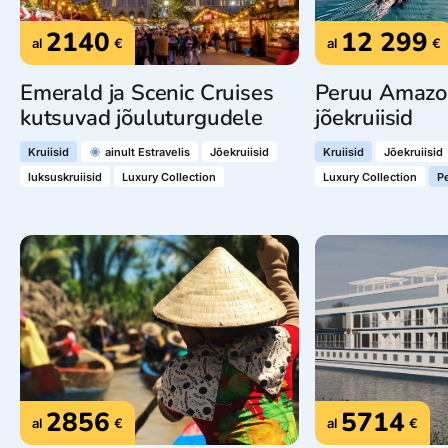
2140
12 299
al
€
al
€
Emerald ja Scenic Cruises
Peruu Amazo
kutsuvad jõuluturgudele
jõekruiisid
Kruiisid
ainult Estravelis
Jõekruiisid
Kruiisid
Jõekruiisid
luksuskruiisid
Luxury Collection
Luxury Collection
P
2856
5714
al
€
al
€