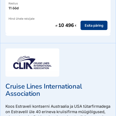
Kestus
11 ööd
Hind ühele reisijale
10 496
Esita päring
al
€
Cruise Lines International
Association
Koos Estraveli kontserni Austraalia ja USA tütarfirmadega
on Estravelil üle 40 erineva kruiisifirma müügiõigused,