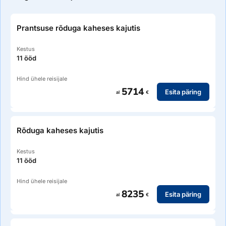
Prantsuse rõduga kaheses kajutis
Kestus
11 ööd
Hind ühele reisijale
5714
Esita päring
al
€
Rõduga kaheses kajutis
Kestus
11 ööd
Hind ühele reisijale
8235
Esita päring
al
€