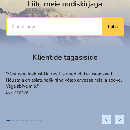
Liitu meie uudiskirjaga
Sinu e-post
Liitu
Klientide tagasiside
"Vastused laekusid kiiresti ja need olid arusaadavad.
Nõustaja on asjatundlik ning võtab arvesse reisija soove.
Väga abivalmis."
Uve
, 07.07.26