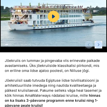
Reisitarvete e-pood
Meist
Kuldkaart
Ettevõttest, kontaktid, reisikonsultandi teenus, tule
Airalo eSIM
Platinum Club
tööle, uudised...
Reisija meelespea
Püsisoodustused
Ettevõttest
Boonuspunktid
Kontaktid
Reisikonsultandi teenus
Tule tööle
Jõekruiis on lummav ja pingevaba viis erinevate paikade
Uudised
avastamiseks. Üks jõekruiiside klassikalisi piirkondi, mis
on eriline oma iidse ajaloo poolest, on Niiluse jõgi.
Jõekruiisil saab tutvuda Egiptuse iidse tsivilisatsiooni ja
arhitektuuriliste imedega ning nautida kvaliteetaega ja
päikest kruiisilaeval. Pakume selleks väga heal tasemel ja
kõik hinnas AmaWaterways nädalasi kruiise, mille
hinnas
on ka lisaks 3-päevane programm enne kruiisi ning 1-
päevane peale kruiisi!