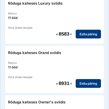
Rõduga kaheses Luxury sviidis
Kestus
11 ööd
Hind ühele reisijale
8583
Esita päring
al
€
Rõduga kaheses Grand sviidis
Kestus
11 ööd
Hind ühele reisijale
8931
Esita päring
al
€
Rõduga kaheses Owner's sviidis