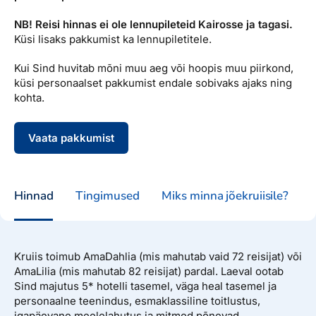
NB! Reisi hinnas ei ole lennupileteid Kairosse ja tagasi.
Küsi lisaks pakkumist ka lennupiletitele.
Kui Sind huvitab mõni muu aeg või hoopis muu piirkond,
küsi personaalset pakkumist endale sobivaks ajaks ning
kohta.
Vaata pakkumist
Hinnad
Tingimused
Miks minna jõekruiisile?
Kruiis toimub AmaDahlia (mis mahutab vaid 72 reisijat) või
AmaLilia (mis mahutab 82 reisijat) pardal. Laeval ootab
Sind majutus 5* hotelli tasemel, väga heal tasemel ja
personaalne teenindus, esmaklassiline toitlustus,
igapäevane meelelahutus ja mitmed põnevad