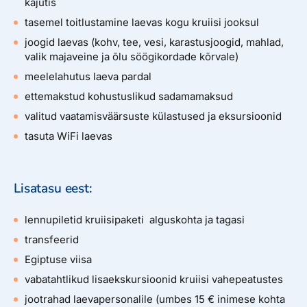
kajutis
tasemel toitlustamine laevas kogu kruiisi jooksul
joogid laevas (kohv, tee, vesi, karastusjoogid, mahlad,
valik majaveine ja õlu söögikordade kõrvale)
meelelahutus laeva pardal
ettemakstud kohustuslikud sadamamaksud
valitud vaatamisväärsuste külastused ja eksursioonid
tasuta WiFi laevas
Lisatasu eest:
lennupiletid kruiisipaketi alguskohta ja tagasi
transfeerid
Egiptuse viisa
vabatahtlikud lisaekskursioonid kruiisi vahepeatustes
jootrahad laevapersonalile (umbes 15 € inimese kohta