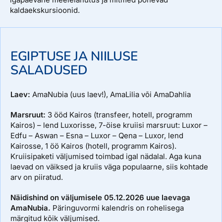
kaldaekskursioonid.
EGIPTUSE JA NIILUSE
SALADUSED
Laev:
AmaNubia (uus laev!), AmaLilia või AmaDahlia
Marsruut:
3 ööd Kairos (transfeer, hotell, programm
Kairos) – lend Luxorisse, 7-öise kruiisi marsruut: Luxor –
Edfu – Aswan – Esna – Luxor – Qena – Luxor, lend
Kairosse, 1 öö Kairos (hotell, programm Kairos).
Kruiisipaketi väljumised toimbad igal nädalal. Aga kuna
laevad on väiksed ja kruiis väga populaarne, siis kohtade
arv on piiratud.
Näidishind on väljumisele 05.12.2026 uue laevaga
AmaNubia.​
Päringuvormi kalendris on rohelisega
märgitud kõik väljumised.