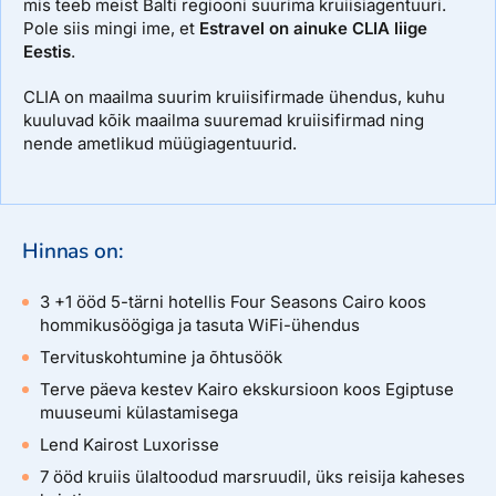
mis teeb meist Balti regiooni suurima kruiisiagentuuri.
Pole siis mingi ime, et
Estravel on ainuke CLIA liige
Eestis
.
CLIA on maailma suurim kruiisifirmade ühendus, kuhu
kuuluvad kõik maailma suuremad kruiisifirmad ning
nende ametlikud müügiagentuurid.
Hinnas on:
3 +1 ööd 5-tärni hotellis Four Seasons Cairo koos
hommikusöögiga ja tasuta WiFi-ühendus
Tervituskohtumine ja õhtusöök
Terve päeva kestev Kairo ekskursioon koos Egiptuse
muuseumi külastamisega
Lend Kairost Luxorisse
7 ööd kruiis ülaltoodud marsruudil, üks reisija kaheses