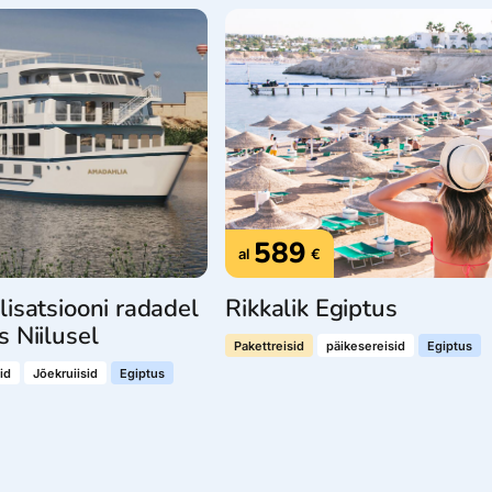
dised...
589
al
€
ilisatsiooni radadel
Rikkalik Egiptus
is Niilusel
Pakettreisid
päikesereisid
Egiptus
id
Jõekruiisid
Egiptus