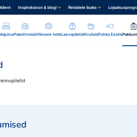
iklient
Inspiratsioon & blogi
Reisidele lisaks
Lojaalsusprog
Majutus
Pakettreisid
Viimane hetk
Laevapiletid
Kruiisid
Puhka Eestis
Pakkum
d
lennupiletid
.
umised