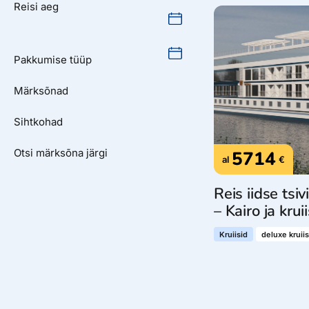
Reisi aeg
Ettevõttest, kontaktid, reisikonsultandi teenus, tule tööle, uu
Airalo eSIM
Platinum Club
Reisija meelespea
Püsisoodustused
Ettevõttest
Pakkumise tüüp
Boonuspunktid
Kontaktid
Märksõnad
Reisikonsultandi teenus
Sihtkohad
Tule tööle
Uudised
Otsi märksõna järgi
5714
al
€
Reis iidse tsiv
– Kairo ja krui
Kruiisid
deluxe kruiis