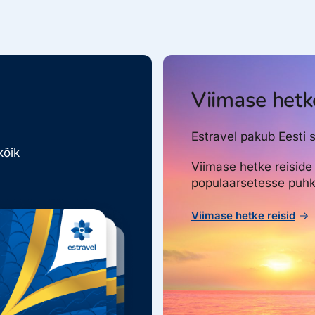
Viimase hetke
Estravel pakub Eesti s
kõik
Viimase hetke reiside
populaarsetesse puhk
Viimase hetke reisid