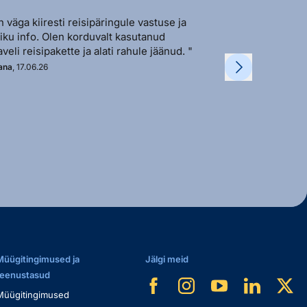
n väga kiiresti reisipäringule vastuse ja
"Sõbralik ja avat
liku info. Olen korduvalt kasutanud
vastutulek ja ki
aveli reisipakette ja alati rahule jäänud. "
soovi korral. "
ana
, 17.06.26
Kadi
, 11.06.26
Müügitingimused ja
Jälgi meid
teenustasud
Müügitingimused