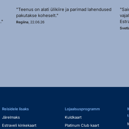
"Teenus on alati ülikiire ja parimad lahendused
"Sai
pakutakse koheselt."
vaja
."
Estr
Regiina
, 22.06.26
Svetl
Reisidele lisaks
Lojaalsusprogramm
Järelmaks
Kuldkaart
Estraveli kinkekaart
Platinum Club kaart