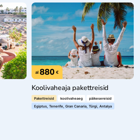
880
al
€
Koolivaheaja pakettreisid
Pakettreisid
koolivaheaeg
päikesereisid
Egiptus, Tenerife, Gran Canaria, Türgi, Antalya