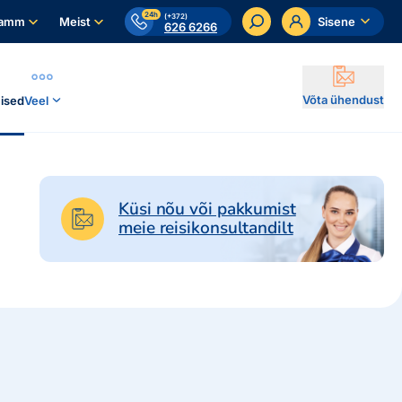
24h
(+372)
ramm
Meist
Sisene
626 6266
Võta ühendust
ised
Veel
Küsi nõu või pakkumist
meie reisikonsultandilt