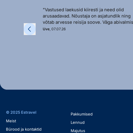
"Vastused laekusid kiiresti ja need olid
arusaadavad. Nõustaja on asjatundlik ning
võtab arvesse reisija soove. Väga abivalmis
Uve
, 07.07.26
© 2025 Estravel
Pakkumised
Meist
Lennud
Bürood ja kontaktid
Majutus