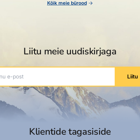
Kõik meie bürood
Liitu meie uudiskirjaga
 e-post
Liitu
Klientide tagasiside