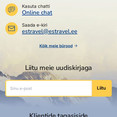
Kasuta chatti
Online chat
Saada e-kiri
estravel@estravel.ee
Kõik meie bürood
Liitu meie uudiskirjaga
Sinu e-post
Liitu
Klientide tagasiside