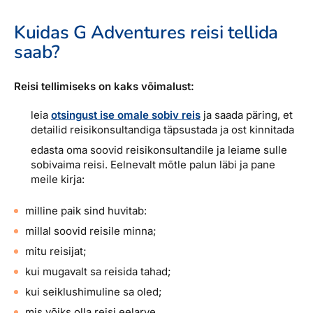
Kuidas G Adventures reisi tellida
saab?
Reisi tellimiseks on kaks võimalust:
leia
otsingust ise omale sobiv reis
ja saada päring, et
detailid reisikonsultandiga täpsustada ja ost kinnitada
edasta oma soovid reisikonsultandile ja leiame sulle
sobivaima reisi. Eelnevalt mõtle palun läbi ja pane
meile kirja:
milline paik sind huvitab:
millal soovid reisile minna;
mitu reisijat;
kui mugavalt sa reisida tahad;
kui seiklushimuline sa oled;
mis võiks olla reisi eelarve.