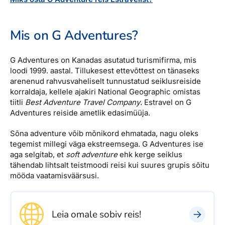
Reisitarvete e-pood
Meist
Kuldkaart
Ettevõttest, kontaktid, reisikonsultandi teenus, tule
Airalo eSIM
Platinum Club
Mis on G Adventures?
tööle, uudised...
Reisija meelespea
Püsisoodustused
Ettevõttest
G Adventures on Kanadas asutatud turismifirma, mis
Boonuspunktid
loodi 1999. aastal. Tillukesest ettevõttest on tänaseks
Kontaktid
arenenud rahvusvaheliselt tunnustatud seiklusreiside
korraldaja, kellele ajakiri National Geographic omistas
Reisikonsultandi teenus
tiitli
Best Adventure Travel Company
. Estravel on G
Adventures reiside ametlik edasimüüja.
Tule tööle
Uudised
Sõna adventure võib mõnikord ehmatada, nagu oleks
tegemist millegi väga ekstreemsega. G Adventures ise
aga selgitab, et
soft adventure
ehk kerge seiklus
tähendab lihtsalt teistmoodi reisi kui suures grupis sõitu
mööda vaatamisväärsusi.
Leia omale sobiv reis!