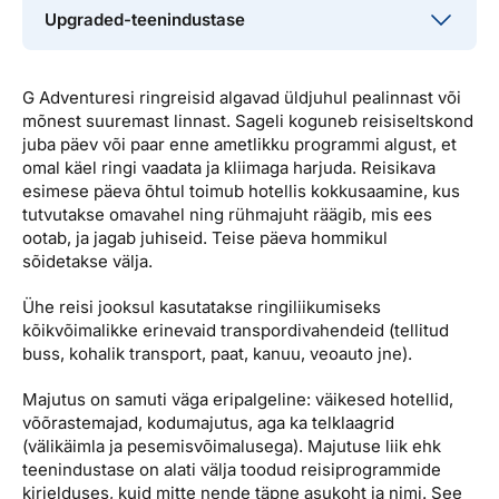
taskukohasuse vahel. Ideaalne enamikule
Reisiprogramm on väga paindlik, palju vabadust
Upgraded-teenindustase
reisijatele.
omal käel avastamiseks. Sobib hästi noortele,
See tase pakub mugavaid seiklusreise, kus päeval
seiklushimulistele ja neile, kes peavad seiklust ja
nähakse maailma ja öösel ollakse kõrgema
kogemust olulisemaks mugavusest. Siia alla
G Adventuresi ringreisid algavad üldjuhul pealinnast või
tasemega, näiteks 4-5* hotellides. Klientide
kuuluvad näiteks “
Roamies by Hostelworld + G
mõnest suuremast linnast. Sageli koguneb reisiseltskond
keskmine vanus on 30+, reisid on kallimad, hinna
Adventures
” ja “
18-to-Thirtysomethings Tours
”
juba päev või paar enne ametlikku programmi algust, et
sisse kuulub rohkem toitlustamist. Siia kuuluvad
reisid.
omal käel ringi vaadata ja kliimaga harjuda. Reisikava
reisid kategooriast “The Geluxe Collection” ja “The
esimese päeva õhtul toimub hotellis kokkusaamine, kus
Jane Goodall Collection”.
tutvutakse omavahel ning rühmajuht räägib, mis ees
ootab, ja jagab juhiseid. Teise päeva hommikul
sõidetakse välja.
Ühe reisi jooksul kasutatakse ringiliikumiseks
kõikvõimalikke erinevaid transpordivahendeid (tellitud
buss, kohalik transport, paat, kanuu, veoauto jne).
Majutus on samuti väga eripalgeline: väikesed hotellid,
võõrastemajad, kodumajutus, aga ka telklaagrid
(välikäimla ja pesemisvõimalusega). Majutuse liik ehk
teenindustase on alati välja toodud reisiprogrammide
kirjelduses, kuid mitte nende täpne asukoht ja nimi. See