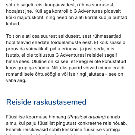
sõltub sageli reisi kuupäevadest, rühma suurusest,
hooajast jne. Küll aga kontrollib G Adventures pidevalt
kõiki majutuskohti ning need on alati korralikud ja puhtad
kohad.
Toit on alati osa suurest seiklusest, sest rühmasaatjad
hoolitsevad ehedate toiduelamuste eest. Et kõik saaksid
proovida võimalikult palju erinevat ja just seda, mis
isutab, ei ole toitlustus G Adventuresi reisidel sageli
hinna sees. Oluline on ka see, et keegi ei ole kohustatud
koos grupiga sööma. Näiteks paarid võivad minna eraldi
romantilisele õhtusöögile või ise ringi jalutada – see on
vaba aeg.
Reiside raskustasemed
Füüsilise koormuse hinnang (
Physical grading
) annab
aimu, kui palju füüsilist pingutust konkreetne reis nõuab.
Enamik reisikavasid sobib keskmise füüsilise vormiga