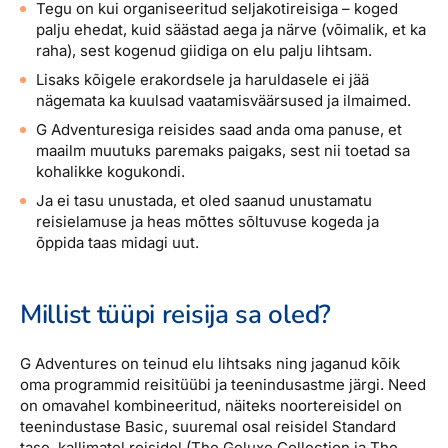
Tegu on kui organiseeritud seljakotireisiga – koged
palju ehedat, kuid säästad aega ja närve (võimalik, et ka
raha), sest kogenud giidiga on elu palju lihtsam.
Lisaks kõigele erakordsele ja haruldasele ei jää
nägemata ka kuulsad vaatamisväärsused ja ilmaimed.
G Adventuresiga reisides saad anda oma panuse, et
maailm muutuks paremaks paigaks, sest nii toetad sa
kohalikke kogukondi.
Ja ei tasu unustada, et oled saanud unustamatu
reisielamuse ja heas mõttes sõltuvuse kogeda ja
õppida taas midagi uut.
Millist tüüpi reisija sa oled?
G Adventures on teinud elu lihtsaks ning jaganud kõik
oma programmid reisitüübi ja teenindusastme järgi. Need
on omavahel kombineeritud, näiteks noortereisidel on
teenindustase Basic, suuremal osal reisidel Standard
tase, kallimatel reisidel (The Geluxe Collection ja The