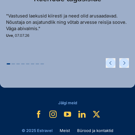
"Vastused laekusid kiiresti ja need olid arusaadavad.
Nõustaja on asjatundlik ning võtab arvesse reisija soove.
Väga abivalmis."
Uve
, 07.07.26
Jälgi meid
© 2025 Estravel
Meist
Bürood ja kontaktid