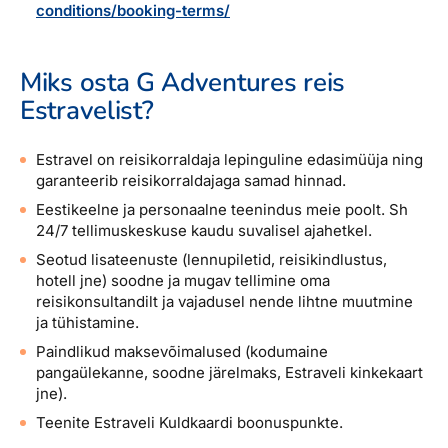
conditions/booking-terms/
Miks osta G Adventures reis
Estravelist?
Estravel on reisikorraldaja lepinguline edasimüüja ning
garanteerib reisikorraldajaga samad hinnad.
Eestikeelne ja personaalne teenindus meie poolt. Sh
24/7 tellimuskeskuse kaudu suvalisel ajahetkel.
Seotud lisateenuste (lennupiletid, reisikindlustus,
hotell jne) soodne ja mugav tellimine oma
reisikonsultandilt ja vajadusel nende lihtne muutmine
ja tühistamine.
Paindlikud maksevõimalused (kodumaine
pangaülekanne, soodne järelmaks, Estraveli kinkekaart
jne).
Teenite Estraveli Kuldkaardi boonuspunkte.