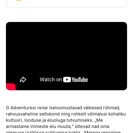
G Adventuresi reise iseloomustavad väikesed rühmad,
rahvusvaheline seltskond ning rohkelt võimalusi kohaliku
kultuuri, looduse ja eluoluga tutvumiseks. „Me
armastame inimeste elu muuta,“ ütlevad nad oma
olemuse ja töösse suhtumise kohta. „Meiega reisimine