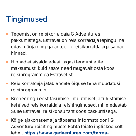
Tingimused
Tegemist on reisikorraldaja G Adventures
pakkumistega. Estravel on reisikorraldaja lepinguline
edasimüüja ning garanteerib reisikorraldajaga samad
hinnad.
Hinnad ei sisalda edasi-tagasi lennupiletite
maksumust, kuid saate need mugavalt osta koos
reisiprogrammiga Estravelist.
Reisikorraldaja jätab endale õiguse teha muudatusi
reisiprogrammis.
Broneeringu eest tasumisel, muutmisel ja tühistamisel
kehtivad reisikorraldaja reisitingimused, mille edastab
Sulle Estraveli reisikonsultant koos pakkumisega.
Kõige ajakohasema ja täpsema informatsiooni G
Adventure reisitingimuste kohta leiate ingliskeelselt
lehelt
https://www.gadventures.com/terms-