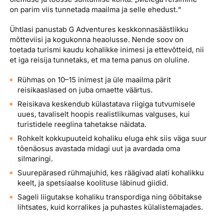
on parim viis tunnetada maailma ja selle ehedust.“
Ühtlasi panustab G Adventures keskkonnasäästlikku
mõtteviisi ja kogukonna heaolusse. Nende soov on
toetada turismi kaudu kohalikke inimesi ja ettevõtteid, nii
et iga reisija tunnetaks, et ma tema panus on oluline.
Rühmas on 10–15 inimest ja üle maailma pärit
reisikaaslased on juba omaette väärtus.
Reisikava keskendub külastatava riigiga tutvumisele
uues, tavaliselt hoopis realistlikumas valguses, kui
turistidele reeglina tahetakse näidata.
Rohkelt kokkupuuteid kohaliku eluga ehk siis väga suur
tõenäosus avastada midagi uut ja avardada oma
silmaringi.
Suurepärased rühmajuhid, kes räägivad alati kohalikku
keelt, ja spetsiaalse koolituse läbinud giidid.
Sageli liigutakse kohaliku transpordiga ning ööbitakse
lihtsates, kuid korralikes ja puhastes külalistemajades.