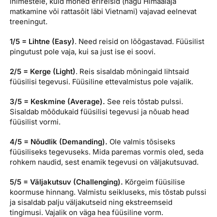
inimestele, kuid mõned erireisid (nagu Himaalaja
matkamine või rattasõit läbi Vietnami) vajavad eelnevat
treeningut.
1/5 = Lihtne (Easy)
. Need reisid on lõõgastavad. Füüsilist
pingutust pole vaja, kui sa just ise ei soovi.
2/5 = Kerge (Light)
. Reis sisaldab mõningaid lihtsaid
füüsilisi tegevusi. Füüsiline ettevalmistus pole vajalik.
3/5 = Keskmine (Average).
See reis tõstab pulssi.
Sisaldab mõõdukaid füüsilisi tegevusi ja nõuab head
füüsilist vormi.
4/5 = Nõudlik (Demanding).
Ole valmis tõsiseks
füüsiliseks tegevuseks. Mida paremas vormis oled, seda
rohkem naudid, sest enamik tegevusi on väljakutsuvad.
5/5 = Väljakutsuv (Challenging).
Kõrgeim füüsilise
koormuse hinnang. Valmistu seikluseks, mis tõstab pulssi
ja sisaldab palju väljakutseid ning ekstreemseid
tingimusi. Vajalik on väga hea füüsiline vorm.