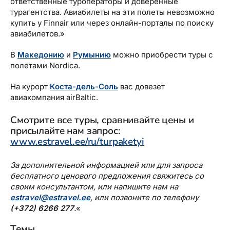
ответственные туроператоры и доверенные
турагентства. Авиабилеты на эти полеты невозможно
купить у Finnair или через онлайн-порталы по поиску
авиабилетов.»
В
Македонию
и
Румынию
можно приобрести туры с
полетами Nordica.
На курорт
Коста-дель-Соль
вас довезет
авиакомпания airBaltic.
Смотрите все туры, сравнивайте цены и
присылайте нам запрос:
www.estravel.ee/ru/turpaketyi
За дополнительной информацией или для запроса
бесплатного ценового предложения свяжитесь со
своим консультантом, или напишите нам на
estravel@estravel.ee
, или позвоните по телефону
(+372) 6266 277
.
«
Темы