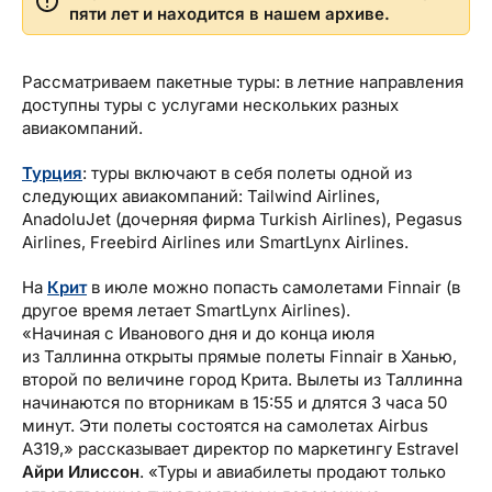
Туристический журнал Traveller
Бонусные пункты, Золотая карточка, Platinum
пяти лет и находится в нашем архиве.
Подарочная карта Estravel
Club...
Reisikaubad.ee
Рассматриваем пакетные туры: в летние направления
О нас
Золотая карточка
доступны туры с услугами нескольких разных
Airalo eSIM
О компании, контакты, наши консультанты,
авиакомпаний.
Platinum Club
новости...
Турция
Бонусные пункты
: туры включают в себя полеты одной из
следующих авиакомпаний: Tailwind Airlines,
О компании
AnadoluJet (дочерняя фирма Turkish Airlines), Pegasus
Контакты
Airlines, Freebird Airlines или SmartLynx Airlines.
Наши консультанты
На
Крит
в июле можно попасть самолетами Finnair (в
другое время летает SmartLynx Airlines).
Приходите на работу
«
Начиная с Иванового дня и до конца июля
из Таллинна открыты прямые полеты Finnair в Ханью,
Новости
второй по величине город Крита. Вылеты из Таллинна
начинаются по вторникам в 15:55 и длятся 3 часа 50
минут. Эти полеты состоятся на самолетах Airbus
A319,» рассказывает директор по маркетингу Estravel
Айри Илиссон
. «Туры и авиабилеты продают только