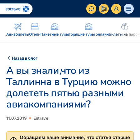
ET
RU
EN
Авиабилеты
Отели
Пакетные туры
Горящие туры онлайн
Билеты на паро
Бизнес-клиент
Как стать корпоративным клиентом Estravel,
Назад в блог
преимущества, услуги...
А вы знали,что из
Вдохновение и блог
Таллинна в Турцию можно
Блог, подкасты, журнал Traveller, новостная
долететь пятью разными
рассылка...
авиакомпаниями?
Дополнение к путешествию
Блог
Рассрочка, подарочная карточка Estravel,
Подкаст
11.07.2019
Estravel
интернет-магазин: reisikaubad.ee, Airalo eSim...
Новостная рассылка
Постоянному клиенту
Рассрочка
Обращаем ваше внимание, что статья старше