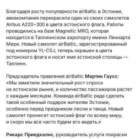
Благодаря росту популярности airBaltic в Эстонии,
авиакомпания перекрасила один из своих самолетов
Airbus A220−300 в цвета эстонского флага. Работы
проводились на базе Magnetic MRO, которая
находится в Таллиннском аэропорту имени Леннарта
Мери. Новый самолет airBaltic, зарегистрированный
под номером YL-CSJ, теперь окрашен в цвета
эстонского флага и носит имя эстонской столицы —
Таллинн.
Председатель правления airBaltic
Мартин Гаусс
:
«Мы заметили значительный рост спроса
на эстонском рынке, и количество пассажиров растет
с каждым месяцем. Команда airBaltic рада сделать
такой особенный подарок жителям Эстонии,
особенно перед праздником песни и танца. Новый
самолет пронесет эстонский флаг по всему миру,
и скоро мы все часто будем его видеть.»
Рикарс Приедкалнс
, руководитель услуги покраски