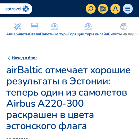
ET
RU
EN
Авиабилеты
Отели
Пакетные туры
Горящие туры онлайн
Билеты на паро
Бизнес-клиент
Как стать корпоративным клиентом Estravel,
Назад в блог
преимущества, услуги...
airBaltic отмечает хорошие
Вдохновение и блог
результаты в Эстонии:
Блог, подкасты, журнал Traveller, новостная
теперь один из самолетов
рассылка...
Airbus A220-300
Дополнение к путешествию
Блог
раскрашен в цвета
Рассрочка, подарочная карточка Estravel,
Подкаст
интернет-магазин: reisikaubad.ee, Airalo eSim...
эстонского флага
Новостная рассылка
Постоянному клиенту
Рассрочка