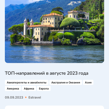
Туристический журнал Traveller
Бонусные пункты, Золотая карточка, Platinum
Подарочная карта Estravel
Club...
Reisikaubad.ee
О нас
Золотая карточка
Airalo eSIM
О компании, контакты, наши консультанты,
Platinum Club
новости...
Бонусные пункты
О компании
Контакты
Наши консультанты
Приходите на работу
ТОП-направлений в августе 2023 года
Новости
Авиаперелеты и авиабилеты
Австралия и Океания
Азия
Америка
Африка
Европа
09.09.2023
Estravel