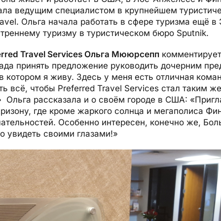
тала ведущим специалистом в крупнейшем туристич
ravel. Ольга начала работать в сфере туризма ещё в
треннему туризму в туристическом бюро Sputnik.
rred Travel Services Ольга Мююрсепп
комментирует
рада принять предложение руководить дочерним пред
 в котором я живу. Здесь у меня есть отличная кома
ь всё, чтобы Preferred Travel Services стал таким ж
.» Ольга рассказала и о своём городе в США: «При
Аризону, где кроме жаркого солнца и мегаполиса Фи
ательностей. Особенно интересен, конечно же, Бол
о увидеть своими глазами!»