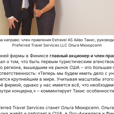
а направо: член правления Estravel AS Айво Такис, руковод
Preferred Travel Services LLC Ольга Мююрсепп
рней фирмы в Финиксе
главный акционер и член пра
ал о том, что быть первым туристическим агенством
о региона, вышедшим на рынок США – это большая п
ответственность: «Теперь мы будем иметь дело с у
яется крупнейшим в мире. Учитывая масштабы этого
 фирмой, однако у нас имеется всё, что необходимо
нутри концерна,» – комментирует Такис особенност
erred Travel Services станет Ольга Мююрсепп. Ольга
 она живёт и работает в США, в Лос-Анжелесе и Фи