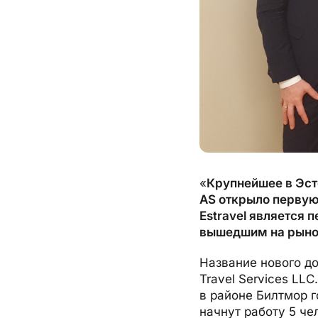
«
Крупнейшее в Эсто
AS открыло первую
Estravel является 
вышедшим на рыно
Название нового до
Travel Services LL
в районе Билтмор г
начнут работу 5 че