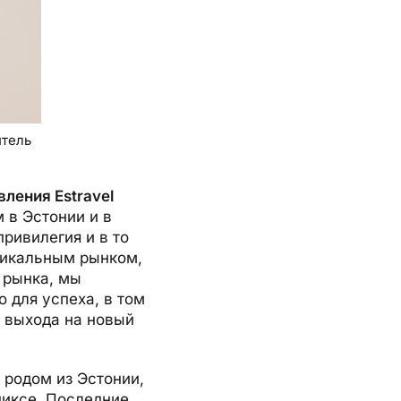
итель
вления Estravel
 в Эстонии и в
ривилегия и в то
никальным рынком,
 рынка, мы
 для успеха, в том
и выхода на новый
 родом из Эстонии,
никсе. Последние