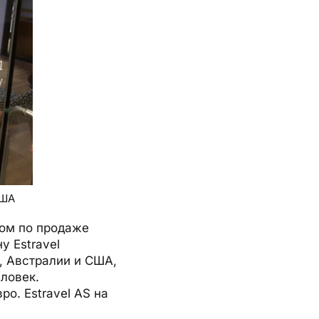
США
вом по продаже
у Estravel
, Австралии и США,
еловек.
ро. Estravel AS на