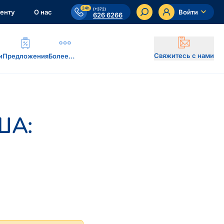
24h
(+372)
енту
О нас
Войти
626 6266
Свяжитесь с нами
и
Предложения
Более…
ША: