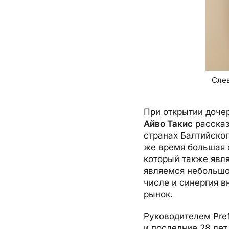
Слев
При открытии доче
Айво Такис
рассказ
странах Балтийског
же время большая 
который также явл
являемся небольшой
числе и синергия в
рынок.
Руководителем Pref
и последние 28 лет