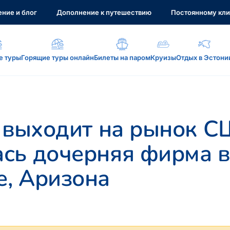
ние и блог
Дополнение к путешествию
Постоянному кли
е туры
Горящие туры онлайн
Билеты на паром
Круизы
Отдых в Эстони
а, услуги...
l выходит на рынок С
сь дочерняя фирма в
: reisikaubad.ee, Airalo eSim...
, Аризона