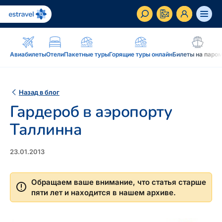
ET
RU
EN
Авиабилеты
Отели
Пакетные туры
Горящие туры онлайн
Билеты на паро
Бизнес-клиент
Как стать корпоративным клиентом Estravel,
Назад в блог
преимущества, услуги...
Гардероб в аэропорту
Вдохновение и блог
Таллинна
Блог, подкасты, журнал Traveller, новостная
рассылка...
23.01.2013
Дополнение к путешествию
Блог
Рассрочка, подарочная карточка Estravel,
Обращаем ваше внимание, что статья старше
Подкаст
интернет-магазин: reisikaubad.ee, Airalo eSim...
пяти лет и находится в нашем архиве.
Новостная рассылка
Постоянному клиенту
Рассрочка