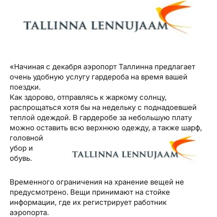
Туристический журнал Traveller
Бонусные пункты, Золотая карточка, Platinum
Подарочная карта Estravel
Club...
Reisikaubad.ee
О нас
Золотая карточка
Airalo eSIM
О компании, контакты, наши консультанты,
Platinum Club
новости...
«Начиная с декабря аэропорт Таллинна предлагает
Бонусные пункты
очень удобную услугу гардероба на время вашей
поездки.
О компании
Как здорово, отправлясь к жаркому солнцу,
Контакты
распрощаться хотя бы на недельку с поднадоевшей
теплой одеждой. В гардеробе за небольшую плату
Наши консультанты
можно оставить всю верхнюю одежду, а так
же шарф,
головной
Приходите на работу
убор и
обувь.
Новости
Временного ограничения на хранение вещей не
предусмотрено. Вещи принимают на стойке
информации, где их регистрирует работник
аэропорта.