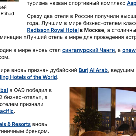
туризма назван спортивный комплекс
Asp
шей
Etihad
Сразу два отеля в России получили высш
года. Лучшим в мире бизнес-отелем клас
Radisson Royal Hotel
в Москве
, а столичн
оминации «Лучший отель в мире для проведения вст
один в мире вновь стал
сингапурский Чанги
, а
onew
сом.
ире вновь признан дубайский
Burj Al Arab
, ведущим
ing Hotels of the World
.
bai
в ОАЭ победил в
 бизнес-отель», а
отелем признали
acific
.
els & Resorts
вновь
тиничным брендом.