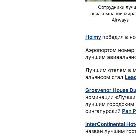
Сотрудники луч
авиакомпании мира 
Airways
Holmy
победил в н
Аэропортом номер 
лучшим авиаальян
Лучшим отелем в м
альянсом стал
Lead
Grosvenor House Du
номинации «Лучший
лучшим городским 
сингапурский
Pan P
InterContinental Hot
назван лучшим гос