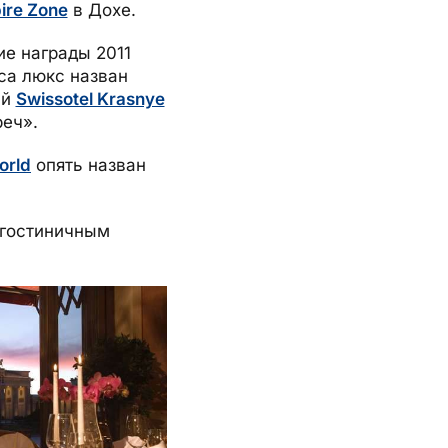
ire Zone
в Дохе.
ие награды 2011
са люкс назван
ый
Swissotel Krasnye
реч».
orld
опять назван
 гостиничным