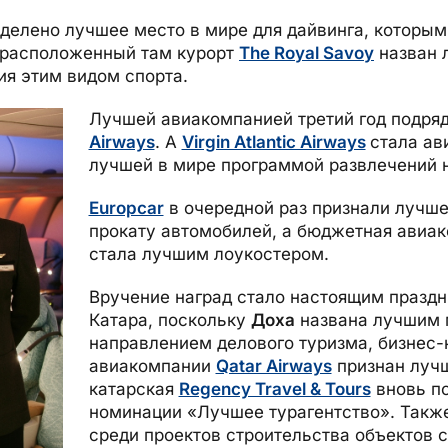
делено лучшее место в мире для дайвинга, которым
А расположенный там курорт
The Royal Savoy
назван 
ия этим видом спорта.
Лучшей авиакомпанией третий год подря
Airways
. А
Virgin Atlantic Airways
стала ав
лучшей в мире программой развлечений н
Europcar
в очередной раз признали лучше
прокату автомобилей, а бюджетная авиа
стала лучшим лоукостером.
Вручение наград стало настоящим праздн
Катара, поскольку
Доха
названа лучшим
направлением делового туризма, бизнес-
авиакомпании
Qatar Airways
признан лучш
катарская
Regency Travel & Tours
вновь по
номинации «Лучшее турагентство». Такж
среди проектов строительства объектов 