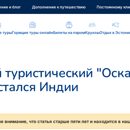
ние и блог
Дополнение к путешествию
Постоянному кли
е туры
Горящие туры онлайн
Билеты на паром
Круизы
Отдых в Эстони
а, услуги...
 туристический "Оск
стался Индии
: reisikaubad.ee, Airalo eSim...
 внимание, что статья старше пяти лет и находится в на