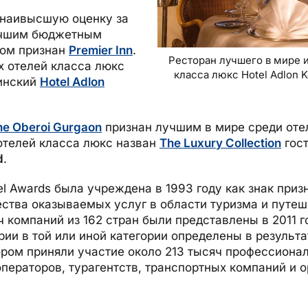
наивысшую оценку за
Лучшим бюджетным
дом признан
Premier Inn
.
Ресторан лучшего в мире 
х отелей класса люкс
класса люкс Hotel Adlon 
инский
Hotel Adlon
he Oberoi Gurgaon
признан лучшим в мире среди оте
телей класса люкс назван
The Luxury Collection
гост
d
.
el Awards была учреждена в 1993 году как знак приз
ества оказываемых услуг в области туризма и путе
ч компаний из 162 стран были представлены в 2011 
ии в той или иной категории определены в результа
ором приняли участие около 213 тысяч профессионал
ператоров, турагентств, транспортных компаний и о