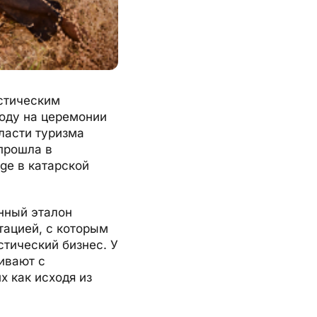
стическим
году на церемонии
ласти туризма
 прошла в
age в катарской
анный эталон
тацией, с которым
стический бизнес. У
ивают с
 как исходя из