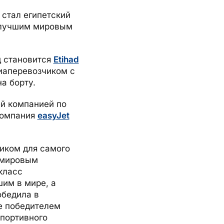
 стал египетский
лучшим мировым
д становится
Etihad
иаперевозчиком с
а борту.
й компанией по
компания
easyJet
иком для самого
 мировым
класс
им в мире, а
бедила в
е победителем
спортивного