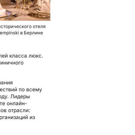
исторического отеля
Kempinski в Берлине
лей класса люкс.
иничного
нания
шествий по всему
году. Лидеры
те онлайн-
ов отрасли:
рганизаций из