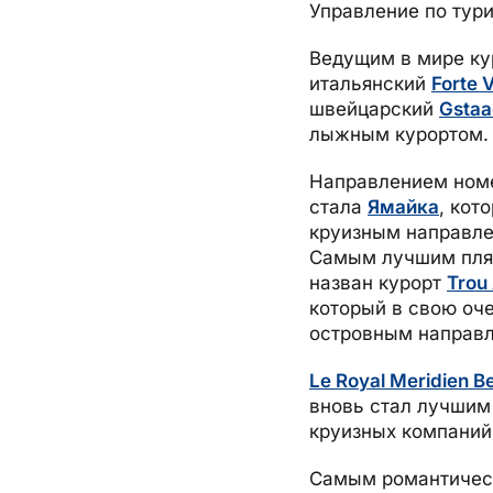
Управление по тур
Ведущим в мире ку
итальянский
Forte V
швейцарский
Gstaa
лыжным курортом.
Направлением номе
стала
Ямайка
, кот
круизным направлен
Самым лучшим пл
назван курорт
Trou
который в свою оч
островным направл
Le Royal Meridien B
вновь стал лучшим
круизных компаний 
Самым романтичес