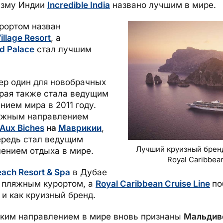
изму Индии
Incredible India
названо лучшим в мире.
рортом назван
illage Resort
, а
d Palace
стал лучшим
р один для новобрачных
орая также стала ведущим
ием мира в 2011 году.
яжным направлением
 Aux Biches
на
Маврикии
,
ередь стал ведущим
Лучший круизный брен
ением отдыха в мире.
Royal Caribbean
each Resort & Spa
в Дубае
 пляжным курортом, а
Royal Caribbean Cruise Line
по
и как круизный бренд.
ким направлением в мире вновь признаны
Мальдив