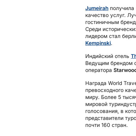
Jumeirah
получила 
качество услуг. 
гостиничным брен
Среди исторически
лидером стал берл
Kempinski
.
Индийский отель
T
Ведущим брендом о
оператора
Starwoo
Награда World Trav
превосходного кач
миру. Более 5 тыся
мировой туриндустр
голосования, в кот
представители туро
почти 160 стран.