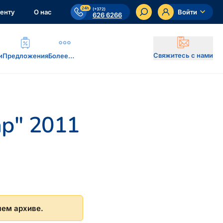
24h
(+372)
енту
О нас
Войти
626 6266
Свяжитесь с нами
и
Предложения
Более…
ар" 2011
шем архиве.