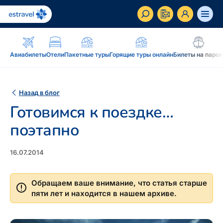
ET
RU
EN
Авиабилеты
Отели
Пакетные туры
Горящие туры онлайн
Билеты на паро
Бизнес-клиент
Как стать корпоративным клиентом Estravel,
Назад в блог
преимущества, услуги...
Готовимся к поездке…
Вдохновение и блог
поэтапно
Блог, подкасты, журнал Traveller, новостная
рассылка...
16.07.2014
Дополнение к путешествию
Блог
Рассрочка, подарочная карточка Estravel,
Обращаем ваше внимание, что статья старше
Подкаст
интернет-магазин: reisikaubad.ee, Airalo eSim...
пяти лет и находится в нашем архиве.
Новостная рассылка
Постоянному клиенту
Рассрочка