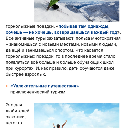
горнолыжные поездки, «
побывав там однажды,
хочешь — не хочешь, возвращаешься каждый год
».
Все активные туры захватывают: польза многократная
– знакомишься с новыми местами, новыми людьми,
да ещё и занимаешься спортом. Что касается
горнолыжных поездок, то в последнее время стало
появляться всё больше и больше обучающих школ
при курортах. И, как правило, дети обучаются даже
быстрее взрослых.
«Увлекательные путешествия»
–
приключенческий туризм
Это для
любителей
экзотики,
чего-то