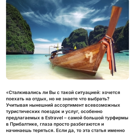
Туристический журнал Traveller
Бонусные пункты, Золотая карточка, Platinum
Подарочная карта Estravel
Club...
Reisikaubad.ee
О нас
Золотая карточка
Airalo eSIM
О компании, контакты, наши консультанты,
Platinum Club
новости...
Бонусные пункты
О компании
Контакты
Наши консультанты
Приходите на работу
«
Сталкивались ли Вы с такой ситуацией: хочется
поехать на отдых, но не знаете что выбрать?
Новости
Учитывая нынешний ассортимент всевозможных
туристических поездок и услуг, особенно
предлагаемых в Estravel – самой большой турфирмы
в Прибалтике, глаза просто разбегаются и
начинаешь теряться. Если да, то эта статья именно