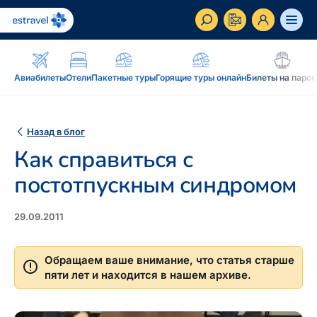
ET
RU
EN
Авиабилеты
Отели
Пакетные туры
Горящие туры онлайн
Билеты на паро
Бизнес-клиент
Как стать корпоративным клиентом Estravel,
Назад в блог
преимущества, услуги...
Как справиться с
Вдохновение и блог
постотпускным синдромом
Блог, подкасты, журнал Traveller, новостная
рассылка...
29.09.2011
Дополнение к путешествию
Блог
Рассрочка, подарочная карточка Estravel,
Обращаем ваше внимание, что статья старше
Подкаст
интернет-магазин: reisikaubad.ee, Airalo eSim...
пяти лет и находится в нашем архиве.
Новостная рассылка
Постоянному клиенту
Рассрочка