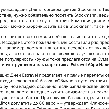
Сумасшедшие Дни в торговом центре Stockmann. Тем
твие, нужно обязательно посетить Stockmann, ведь
предлагает льготные путешествия. Кампания длится 
дкой можно забронировать как в Stockmann, так и че
ов считают важным для себя не только льготные це
. Исходя из этого пожелания, мы составили ряд пре
 Например, доступны льготные перелёты от лучше
lines, а также спа-пакеты со скидкой в лучших спа-о
е популярность круизы тоже предлагаются на Сум
нтирует
руководитель маркетинга Estravel Айри Илл
их Дней Estravel предлагает и прямые перелёты от a
 входит сдаваемый багаж. «Обычно в путешествии н
о ручной кладью, особенно, если запланирован шоп
е, ведь часто выгоднее купить авиабилет на нескол
 уже входит багаж. При покупке багажа отдельно пр
ётся доплатить до 80 евро,» – утверждает Иллисон-
ltic, доступные в Estravel на Сумасшедших Днях, сто