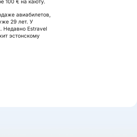
е 100 € на каюту.
родаже авиабилетов,
же 29 лет. У
. Недавно Estravel
жит эстонскому