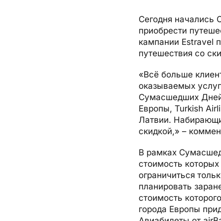
О компании, контакты, наши консультанты, новости...
Airalo eSIM
Platinum Club
Сегодня начались 
приобрести путешес
Бонусные пункты
О компании
кампании Estravel 
Контакты
путешествия со ски
Наши консультанты
«Всё больше клиент
оказываемых услуг
Приходите на работу
Сумасшедших Дней.
Новости
Европы, Turkish Air
Латвии. Набирающи
скидкой,» – комме
В рамках Сумасшедш
стоимость которых
ограничиться тольк
планировать заране
стоимость которого
города Европы прид
Авиабилеты от airBa