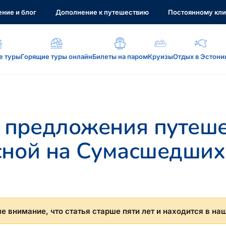
ние и блог
Дополнение к путешествию
Постоянному кли
е туры
Горящие туры онлайн
Билеты на паром
Круизы
Отдых в Эстони
а, услуги...
 предложения путеше
сной на Сумасшедших
: reisikaubad.ee, Airalo eSim...
 внимание, что статья старше пяти лет и находится в на