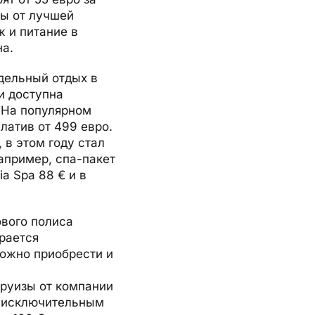
ты от лучшей
ж и питание в
на.
дельный отдых в
и доступна
. На популярном
латив от 499 евро.
 в этом году стал
апример, спа-пакет
ia Spa 88 € и в
вого полиса
рается
можно приобрести и
круизы от компании
 с исключительным