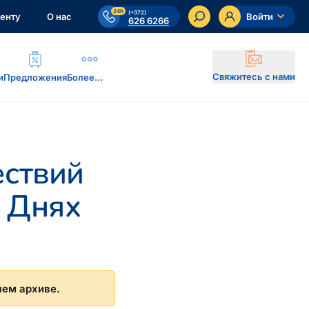
24h
(+372)
енту
О нас
Войти
626 6266
Свяжитесь с нами
и
Предложения
Более…
ствий
 Днях
шем архиве.