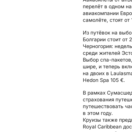
перелёт в одном н
авиакомпании Европ
самолёте, стоят от
Из путёвок на выб
Болгарии стоит от 
Черногория: недель
среди жителей Эсто
Выбор спа-пакетов,
шире, и теперь вкл
на двоих в Laulasma
Hedon Spa 105 €.
В рамках Сумасшед
страхования путеше
путешествовать час
в этом году.
Круизы также пред
Royal Caribbean до