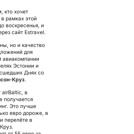
, кто хочет
 в рамках этой
до воскресенья, и
рез сайт Estravel.
ны, но и качество
дложений для
й авиакомпании
телях Эстонии и
асшедших Днях со
исон-Круз
.
irBaltic, в
е получается
инг. Это лучше
ько евро дороже, в
и перелёте в
Круз.
ят от 55 евро за