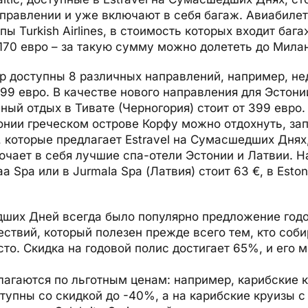
аправлении и уже включают в себя багаж. Авиабиле
ы Turkish Airlines, в стоимость которых входит бага
 170 евро – за такую сумму можно долететь до Мила
ор доступны 8 различных направлений, например, не
299 евро. В качестве нового направления для Эстони
ный отдых в Тивате (Черногория) стоит от 399 евро
нии греческом острове Корфу можно отдохнуть, зап
 которые предлагает Estravel на Сумасшедших Днях,
ючает в себя лучшие спа-отели Эстонии и Латвии. Н
a Spa или в Jurmala Spa (Латвия) стоит 63 €, в Eston
ших Дней всегда было популярно предложение годо
ствий, который полезен прежде всего тем, кто соби
то. Скидка на годовой полис достигает 65%, и его 
лагаются по льготным ценам: например, карибские 
ступны со скидкой до -40%, а на карибские круизы