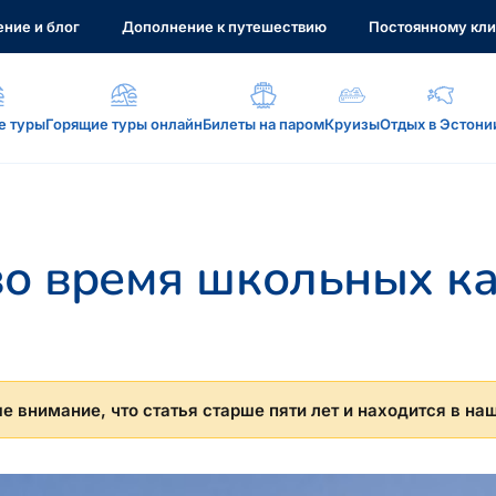
ние и блог
Дополнение к путешествию
Постоянному кли
е туры
Горящие туры онлайн
Билеты на паром
Круизы
Отдых в Эстони
а, услуги...
о время школьных к
: reisikaubad.ee, Airalo eSim...
 внимание, что статья старше пяти лет и находится в на