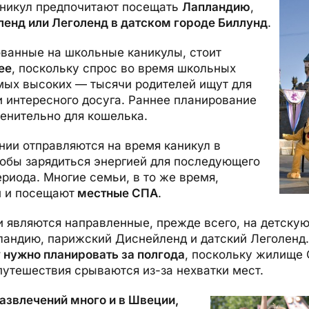
никул предпочитают посещать
Лапландию
,
енд или Леголенд в датском городе Биллунд
.
ованные на школьные каникулы, стоит
ее
, поскольку спрос во время школьных
амых высоких — тысячи родителей ищут для
 интересного досуга. Раннее планирование
енительно для кошелька.
нии отправляются на время каникул в
тобы зарядиться энергией для последующего
риода. Многие семьи, в то же время,
и и посещают
местные СПА
.
 являются направленные, прежде всего, на детску
ландию, парижский Диснейленд и датский Леголенд
 нужно планировать за полгода
, поскольку жилище 
путешествия срываются из-за нехватки мест.
азвлечений много и в Швеции,