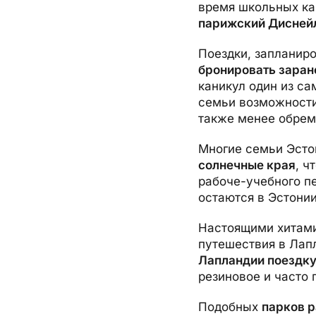
время школьных ка
парижский Диснейл
Поездки, запланир
бронировать заран
каникул один из с
семьи возможности
также менее обрем
Многие семьи Эсто
солнечные края
, ч
рабоче-учебного пе
остаются в Эстони
Настоящими хитами
путешествия в Лап
Лапландии поездку
резиновое и часто 
Подобных
парков р