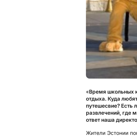
«
Время школьных к
отдыха. Куда любя
путешесвие? Есть 
развлечений, где 
ответ наша директ
Жители Эстонии по