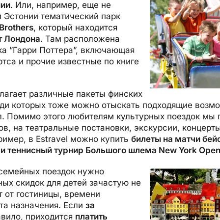
нии
. Или, например, еще не
 Эстонии тематический парк
Brothers
, который находится
т Лондона
. Там расположена
а ”Гарри Поттера”, включающая
тса и прочие известные по книге
длагает различные пакеты финских
еди которых тоже можно отыскать подходящие возм
л. Помимо этого любителям культурных поездок мы
ов, на театральные постановки, экскурсии, концерт
имер, в Estravel можно купить
билеты на матчи бе
и теннисный турнир Большого шлема New York Ope
семейных поездок нужно
ных скидок для детей зачастую не
т от гостиницы, времени
та назначения. Если
за
равило, приходится
платить