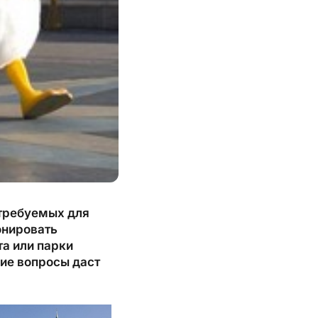
стребуемых для
онировать
та или парки
гие вопросы даст