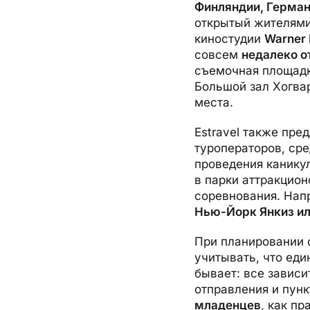
Финляндии, Герма
открытый жителями
киностудии
Warner 
совсем
недалеко о
съемочная площадк
Большой зал Хогвар
места.
Estravel также пре
туроператоров, ср
проведения канику
в парки аттракцион
соревнования. Напр
Нью-Йорк Янкиз ил
При планировании 
учитывать, что еди
бывает: все зависи
отправления и пунк
младенцев
, как п