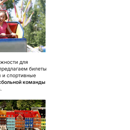
ожности для
 предлагаем билеты
ы и спортивные
йсбольной команды
n
.