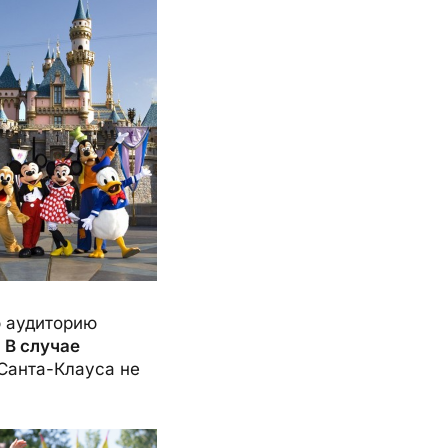
ю аудиторию
.
В случае
Санта-Клауса не