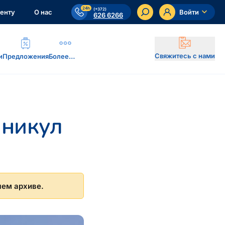
24h
(+372)
енту
О нас
Войти
626 6266
Свяжитесь с нами
и
Предложения
Более…
аникул
шем архиве.