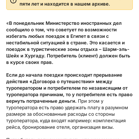
Туристический журнал Traveller
Бонусные пункты, Золотая карточка, Platinum
пяти лет и находится в нашем архиве.
Подарочная карта Estravel
Club...
Reisikaubad.ee
«
В понедельник Министерство иностранных дел
О нас
Золотая карточка
сообщило о том, что советует по возможности
Airalo eSIM
О компании, контакты, наши консультанты,
избегать любых поездок в Египет в связи с
Platinum Club
новости...
нестабильной ситуацией в стране. Это касается и
Бонусные пункты
поездок в туристические зоны отдыха – Шарм-эль-
Шейх и Хургаду. Потребитель (клиент) должен быть
О компании
в курсе своих прав.
Контакты
Если до начала поездки происходит прерывание
Наши консультанты
действия «Договора о путешествии» между
туроператором и потребителем по независящим от
Приходите на работу
туроператора причинам, то у потребителя есть право
вернуть потраченные деньги.
При этом у
Новости
туроператора есть право удержать плату в разумном
размере за обоснованные расходы со стороны
туроператора, куда входят например: комплектация
рейса, бронирование отеля, организация визы.