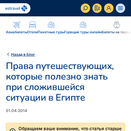
ET
RU
EN
Авиабилеты
Отели
Пакетные туры
Горящие туры онлайн
Билеты на паро
Бизнес-клиент
Как стать корпоративным клиентом Estravel,
Назад в блог
преимущества, услуги...
Права путешествующих,
Вдохновение и блог
которые полезно знать
Блог, подкасты, журнал Traveller, новостная
при сложившейся
рассылка...
ситуации в Египте
Дополнение к путешествию
Блог
Рассрочка, подарочная карточка Estravel,
Подкаст
01.04.2014
интернет-магазин: reisikaubad.ee, Airalo eSim...
Новостная рассылка
Постоянному клиенту
Рассрочка
Обращаем ваше внимание, что статья старше