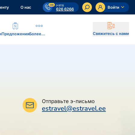
24h
(+372)
енту
О нас
Войти
626 6266
Свяжитесь с нами
и
Предложения
Более…
Отправьте э-письмо
estravel@estravel.ee