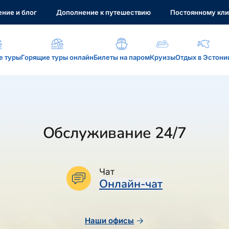
ние и блог
Дополнение к путешествию
Постоянному кли
е туры
Горящие туры онлайн
Билеты на паром
Круизы
Отдых в Эстони
а, услуги...
Обслуживание 24/7
: reisikaubad.ee, Airalo eSim...
Чат
Онлайн-чат
Наши офисы