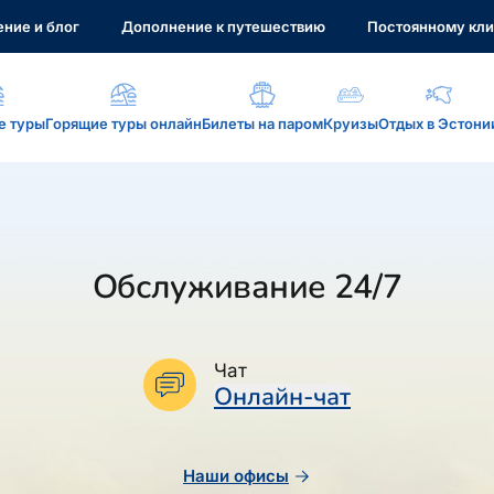
ние и блог
Дополнение к путешествию
Постоянному кли
е туры
Горящие туры онлайн
Билеты на паром
Круизы
Отдых в Эстони
а, услуги...
Обслуживание 24/7
: reisikaubad.ee, Airalo eSim...
Чат
Онлайн-чат
Наши офисы