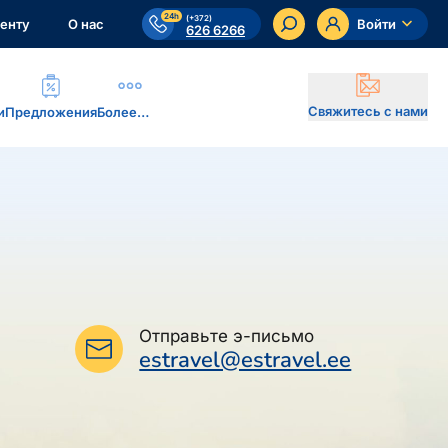
24h
(+372)
енту
О нас
Войти
626 6266
Свяжитесь с нами
и
Предложения
Более…
Отправьте э-письмо
estravel@estravel.ee