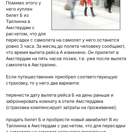
Помимо этого у
него куплен
билет Б из
Таллинна в
Амстердам с
расчетом, что для
пересадки с самолета на самолет у него останется
ровно 3 часа. За месяц до полета человеку сообщают,
что время вылета рейса А изменено. Он прилетит в
Амстердам на пять часов позже, т.е. уже после вылета
самолета в Австралию.
Если путешественник приобрел соответствующую
страховку, то у него два варианта:
перенести дату вылета рейса Б на день раньше и
забронировать комнату в отеле Амстердама
(страховка компенсирует затраты на проживание);
продать билет Б и пробрести новый авиабилет В из
Таллинна в Амстердам с расчетом, что для пересадки
с самолета на самолет останется достаточно