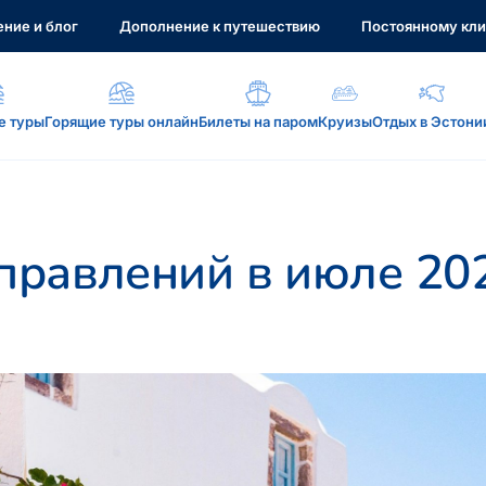
ние и блог
Дополнение к путешествию
Постоянному кли
е туры
Горящие туры онлайн
Билеты на паром
Круизы
Отдых в Эстони
а, услуги...
равлений в июле 20
: reisikaubad.ee, Airalo eSim...