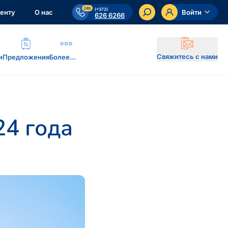
24h
(+372)
енту
О нас
Войти
626 6266
Свяжитесь с нами
и
Предложения
Более…
24 года