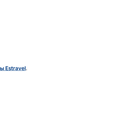
ы Estravel
.