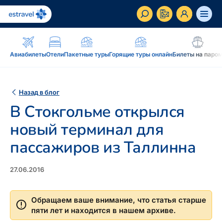
ET
RU
EN
Авиабилеты
Отели
Пакетные туры
Горящие туры онлайн
Билеты на паро
Бизнес-клиент
Как стать корпоративным клиентом Estravel,
Назад в блог
преимущества, услуги...
В Стокгольме открылся
Вдохновение и блог
новый терминал для
Блог, подкасты, журнал Traveller, новостная
пассажиров из Таллинна
рассылка...
Дополнение к путешествию
Блог
27.06.2016
Рассрочка, подарочная карточка Estravel,
Подкаст
интернет-магазин: reisikaubad.ee, Airalo eSim...
Обращаем ваше внимание, что статья старше
Новостная рассылка
пяти лет и находится в нашем архиве.
Постоянному клиенту
Рассрочка