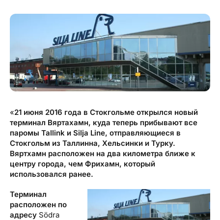
Туристический журнал Traveller
Бонусные пункты, Золотая карточка, Platinum
Подарочная карта Estravel
Club...
Reisikaubad.ee
О нас
Золотая карточка
Airalo eSIM
О компании, контакты, наши консультанты,
Platinum Club
новости...
Бонусные пункты
О компании
Контакты
«
21 июня 2016 года в Стокгольме открылся новый
терминал Вяртахамн, куда теперь прибывают все
Наши консультанты
паромы Tallink и Silja Line, отправляющиеся в
Приходите на работу
Стокгольм из Таллинна, Хельсинки и Турку.
Вяртхамн расположен на два километра ближе к
Новости
центру города, чем Фрихамн, который
использовался ранее.
Терминал
расположен по
адресу
Södra