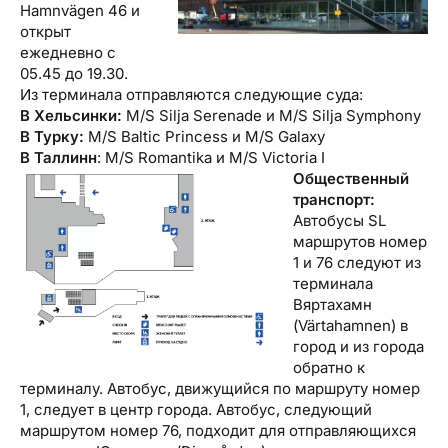
Hamnvägen 46 и
открыт
ежедневно с
05.45 до 19.30.
Из терминала отправляются следующие суда:
В Хельсинки:
M/S Silja Serenade и M/S Silja Symphony
В Турку:
M/S Baltic Princess и M/S Galaxy
В Таллинн
: M/S Romantika и M/S Victoria I
Общественный
транспорт:
Автобусы SL
маршрутов номер
1 и 76 следуют из
терминала
Вяртахамн
(Värtahamnen) в
город и из города
обратно к
терминалу. Автобус, движущийся по маршруту номер
1, следует в центр города. Автобус, следующий
маршрутом номер 76, подходит для отправляющихся