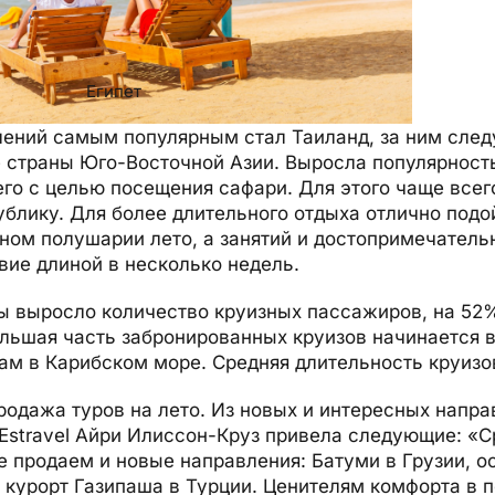
Египет
лений самым популярным стал Таиланд, за ним след
е страны Юго-Восточной Азии. Выросла популярност
его с целью посещения сафари. Для этого чаще вс
блику. Для более длительного отдыха отлично подо
ном полушарии лето, а занятий и достопримечатель
вие длиной в несколько недель.
ы выросло количество круизных пассажиров, на 52%
льшая часть забронированных круизов начинается 
ам в Карибском море. Средняя длительность круизо
родажа туров на лето. Из новых и интересных напра
Estravel Айри Илиссон-Круз привела следующие: «С
е продаем и новые направления: Батуми в Грузии, ос
 курорт Газипаша в Турции. Ценителям комфорта в 