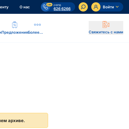
24h
(+372)
енту
О нас
Войти
626 6266
Свяжитесь с нами
и
Предложения
Более…
шем архиве.