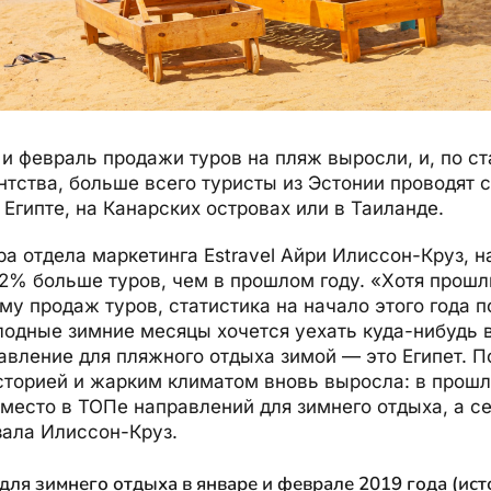
и февраль продажи туров на пляж выросли, и, по ст
нтства, больше всего туристы из Эстонии проводят 
 Египте, на Канарских островах или в Таиланде.
а отдела маркетинга Estravel Айри Илиссон-Круз, н
2% больше туров, чем в прошлом году. «Хотя прошл
у продаж туров, статистика на начало этого года 
лодные зимние месяцы хочется уехать куда-нибудь в
авление для пляжного отдыха зимой — это Египет. П
сторией и жарким климатом вновь выросла: в прошл
место в ТОПе направлений для зимнего отдыха, а с
зала Илиссон-Круз.
ля зимнего отдыха в январе и феврале 2019 года (источ