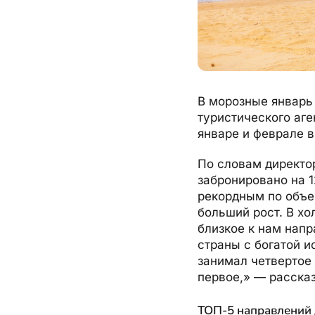
В морозные январь 
туристического аге
январе и феврале в
По словам директор
забронировано на 1
рекордным по объем
больший рост. В хо
близкое к нам напр
страны с богатой и
занимал четвертое 
первое,» — расска
ТОП-5 направлений д