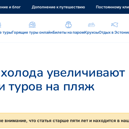
ние и блог
Дополнение к путешествию
Постоянному кли
е туры
Горящие туры онлайн
Билеты на паром
Круизы
Отдых в Эстони
а, услуги...
 холода увеличивают
 туров на пляж
: reisikaubad.ee, Airalo eSim...
 внимание, что статья старше пяти лет и находится в на