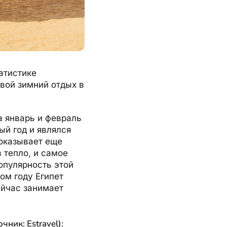
атистике
свой зимний отдых в
а январь и февраль
ый год и являлся
показывает еще
 тепло, и самое
опулярность этой
ом году Египет
ейчас занимает
ник: Estravel):