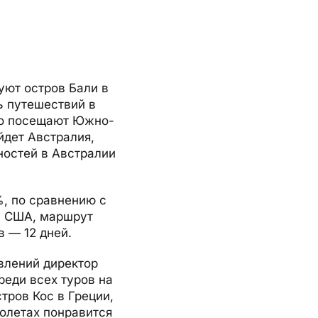
уют остров Бали в
ь путешествий в
его посещают Южно-
йдет Австралия,
ностей в Австралии
, по сравнению с
в США, маршрут
в — 12 дней.
влений директор
реди всех туров на
тров Кос в Греции,
полетах понравится