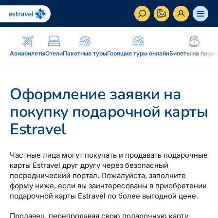
ET
RU
EN
Авиабилеты
Отели
Пакетные туры
Горящие туры онлайн
Билеты на паро
Бизнес-клиент
Как стать корпоративным клиентом Estravel,
Оформление заявки на
преимущества, услуги...
покупку подарочной карты
Вдохновение и блог
Estravel
Блог, подкасты, журнал Traveller, новостная
рассылка...
Частные лица могут покупать и продавать подарочные
Дополнение к путешествию
Блог
карты Estravel друг другу через безопасный
посреднический портал. Пожалуйста, заполните
Рассрочка, подарочная карточка Estravel,
Подкаст
форму ниже, если вы заинтересованы в приобретении
интернет-магазин: reisikaubad.ee, Airalo eSim...
подарочной карты Estravel по более выгодной цене.
Новостная рассылка
Постоянному клиенту
Рассрочка
Продавец, перепродавая свою подарочную карту