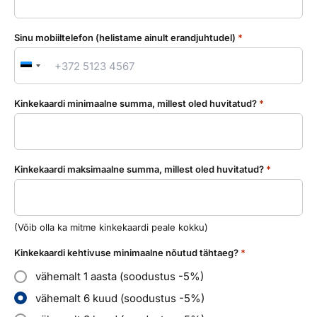
Sinu mobiiltelefon (helistame ainult erandjuhtudel)
*
Estonia
+372
Kinkekaardi minimaalne summa, millest oled huvitatud?
*
Kinkekaardi maksimaalne summa, millest oled huvitatud?
*
(Võib olla ka mitme kinkekaardi peale kokku)
Kinkekaardi kehtivuse minimaalne nõutud tähtaeg?
*
vähemalt 1 aasta (soodustus -5%)
vähemalt 6 kuud (soodustus -5%)