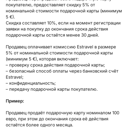
Туристический журнал Traveller
Бонусные пункты, Золотая карточка, Platinum
покупателю, предоставляет скидку 5% от
Подарочная карта Estravel
Club...
номинальной стоимости подарочной карты (минимум
5 €).
Reisikaubad.ee
Скидка составляет 10%, если на момент регистрации
О нас
Золотая карточка
Airalo eSIM
заявки на покупку до окончания срока действия
О компании, контакты, наши консультанты,
Platinum Club
подарочной карты остаётся менее 30 дней.
новости...
Бонусные пункты
Продавец оплачивает комиссию Estravel в размере
О компании
5% от номинальной стоимости подарочной карты
(минимум 5 €), которая включает:
Контакты
– проверку срока действия подарочной карты;
– безопасный способ оплаты через банковский счёт
Наши консультанты
Estravel;
– конфиденциальность;
Приходите на работу
– передачу подарочной карты покупателю.
Новости
Пример:
Продавец продаёт подарочную карту номиналом 100
евро, при этом до окончания срока её действия
остаётся более одного месяца.