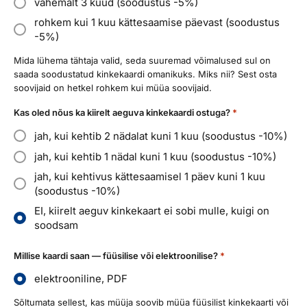
vähemalt 3 kuud (soodustus -5%)
rohkem kui 1 kuu kättesaamise päevast (soodustus
-5%)
Mida lühema tähtaja valid, seda suuremad võimalused sul on
saada soodustatud kinkekaardi omanikuks. Miks nii? Sest osta
soovijaid on hetkel rohkem kui müüa soovijaid.
Kas oled nõus ka kiirelt aeguva kinkekaardi ostuga?
*
jah, kui kehtib 2 nädalat kuni 1 kuu (soodustus -10%)
jah, kui kehtib 1 nädal kuni 1 kuu (soodustus -10%)
jah, kui kehtivus kättesaamisel 1 päev kuni 1 kuu
(soodustus -10%)
EI, kiirelt aeguv kinkekaart ei sobi mulle, kuigi on
soodsam
Millise kaardi saan — füüsilise või elektroonilise?
*
elektrooniline, PDF
Sõltumata sellest, kas müüja soovib müüa füüsilist kinkekaarti või