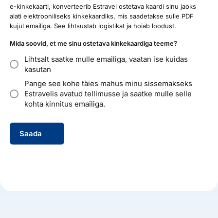
e-kinkekaarti, konverteerib Estravel ostetava kaardi sinu jaoks
alati elektrooniliseks kinkekaardiks, mis saadetakse sulle PDF
kujul emailiga. See lihtsustab logistikat ja hoiab loodust.
Mida soovid, et me sinu ostetava kinkekaardiga teeme?
Lihtsalt saatke mulle emailiga, vaatan ise kuidas
kasutan
Pange see kohe täies mahus minu sissemakseks
Estravelis avatud tellimusse ja saatke mulle selle
kohta kinnitus emailiga.
Saada