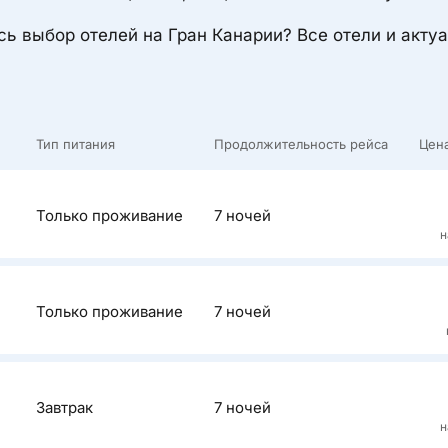
сь выбор отелей на Гран Канарии? Все отели и акт
Тип питания
Продолжительность рейса
Цен
Только проживание
7 ночей
н
Описан
Только проживание
7 ночей
Для споко
Отель с х
500 метра
Описан
Завтрак
7 ночей
Отель Serv
н
и предлага