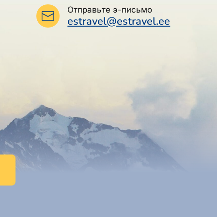
Отправьте э-письмо
estravel@estravel.ee