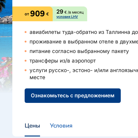
О компании, контакты, наши консультанты, новости...
Airalo eSIM
Platinum Club
909
29
€ /в месяц
от
€
условия LHV
Бонусные пункты
О компании
авиабилеты туда-обратно из Таллинна до
Контакты
проживание в выбранном отеле в двухм
Наши консультанты
питание согласно выбранному пакету
Приходите на работу
трансферы из/в аэропорт
Новости
услуги русско-, эстоно- и/или англоязыч
месте
Ознакомьтесь с предложением
Цены
Условия