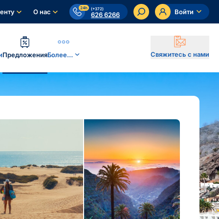
24h
(+372)
енту
О нас
Войти
626 6266
Свяжитесь с нами
и
Предложения
Более…