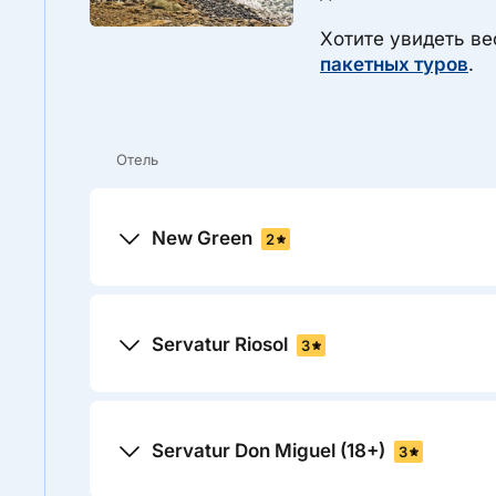
Хотите увидеть ве
пакетных туров
.
Отель
New Green
2
Servatur Riosol
3
Servatur Don Miguel (18+)
3