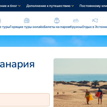
ние и блог
Дополнение к путешествию
Постоянному кли
е туры
Горящие туры онлайн
Билеты на паром
Круизы
Отдых в Эстони
а, услуги...
Канария
: reisikaubad.ee, Airalo eSim...