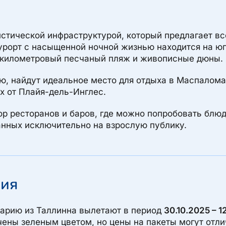
истической инфраструктурой, который предлагает вс
рорт с насыщенной ночной жизнью находится на юге
икилометровый песчаный пляж и живописные дюны.
ю, найдут идеальное место для отдыха в Маспалома
х от Плайя-дель-Инглес.
р ресторанов и баров, где можно попробовать блю
танных исключительно на взрослую публику.
рия
нарию из Таллинна вылетают в период
30.10.2025 – 1
ены зеленым цветом, но цены на пакеты могут отли