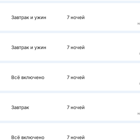
два бассей
Описан
детей рабо
Завтрак и ужин
7 ночей
Отель прин
н
расположе
в 2 км от 
Описан
Рядом нах
Завтрак и ужин
7 ночей
Отличное 
Yumbo Cen
расположе
Это попул
песчаном 
предлагаю
Описан
и кабаре.
Всё включено
7 ночей
HL Miraflor
Описан
Завтрак
7 ночей
Mogan Prin
н
Описан
Всё включено
7 ночей