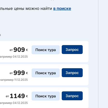
уальные цены можно найти
в поиске
а
909
Запрос
Поиск тура
от
€
апример 04.12.2025
ие
999
Запрос
Поиск тура
от
€
йного отдыха.
например 11.12.2025
орошим расположением, в центре, примерно в
х от пляжа Плайя-дель-Инглес.
ие
1149
Запрос
Поиск тура
от
€
atur Riosol расположен в районе Пуэрто-Рико
апример 04.12.2025
ет живописные виды на океан. На территории