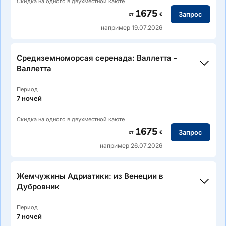
Скидка на одного в двухместной каюте
1675
Запрос
от
€
например 19.07.2026
Маршрут: Валлетта/Мальта — Порто-Эмпедокле —
Трапани — Палермо — Липари — Сорренто — Неаполь
Средиземноморсая серенада: Валлетта -
Валлетта
Период
7 ночей
Скидка на одного в двухместной каюте
1675
Запрос
от
€
например 26.07.2026
Маршрут: Неаполь — Капри — Липари — Таормина
(Сицилия) — Катания — Сиракузы — Гозо — Валлетта
Жемчужины Адриатики: из Венеции в
Дубровник
Период
7 ночей