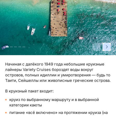
Туристический журнал Traveller
Бонусные пункты, Золотая карточка, Platinum
Подарочная карта Estravel
Club...
Reisikaubad.ee
О нас
Золотая карточка
Airalo eSIM
О компании, контакты, наши консультанты,
Platinum Club
новости...
Бонусные пункты
О компании
Контакты
Начиная с далёкого 1949 года небольшие круизные
Наши консультанты
лайнеры Variety Cruises бороздят воды вокруг
островов, полных идиллии и умиротворения — будь то
Приходите на работу
Таити, Сейшеллы или живописные греческие острова.
Новости
В круизный пакет входит:
круиз по выбранному маршруту и в выбранной
категории каюты
питание «всё включено» на протяжении круиза (на