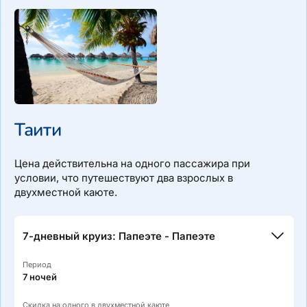
Святой Анны, Праслен
Таити
Маршрут: Маэ/Виктория — остров Святой Анны — Курьёз
— Кузин — Ансе Ланцио — Арид — Сен-Пьер — залив
Святой Анны, Праслен — Фелисите — Ла-Диг — Муайен
Цена действительна на одного пассажира при
— Маэ/Виктория
условии, что путешествуют два взрослых в
двухместной каюте.
7-дневный круиз: Папеэте - Папеэте
Период
7 ночей
Скидка на одного в двухместной каюте