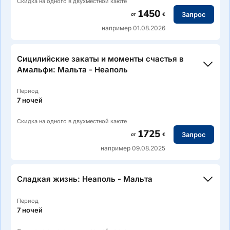
Скидка на одного в двухместной каюте
1450
Запрос
от
€
например 01.08.2026
Сицилийские закаты и моменты счастья в
Амальфи: Мальта - Неаполь
Период
7 ночей
Скидка на одного в двухместной каюте
1725
Запрос
от
€
например 09.08.2025
Маршрут: Дубровник (Хорватия) — Корчула — Виз — Бар
(Черногория) — Влёра (Албания) — Дуррес — Котор
(Черногория) — Дубровник
Сладкая жизнь: Неаполь - Мальта
Период
7 ночей