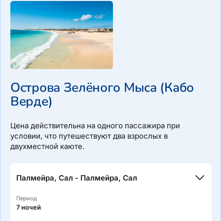
Нафплион- Гидра — Пирей (Афины)
Острова Зелёного Мыса (Кабо
Маршрут: Пирей (Афины) — Сунион — Икария — Патмос
Верде)
— Липси — Калимнос — Левита — Аморгос — Куфонисия
— Ираклия — Серифос — Пирей (Афины)
Цена действительна на одного пассажира при
условии, что путешествуют два взрослых в
двухместной каюте.
Палмейра, Сал - Палмейра, Сал
Период
7 ночей