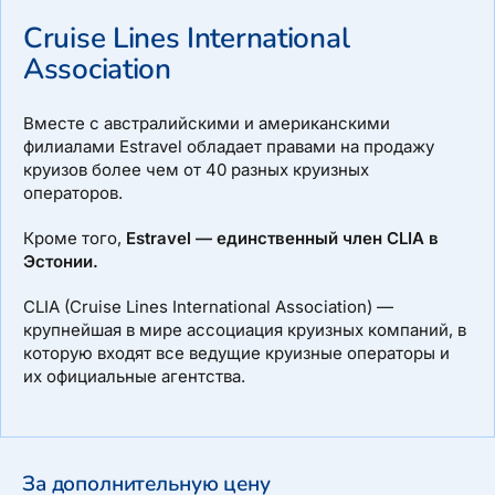
Cruise Lines International
Association
Маршрут: Папеэте, Таити — Мурея — Хиахине — Бора
Бора — Тахаа — Раиатеа — Мурея — Папеэте
Вместе с австралийскими и американскими
филиалами Estravel обладает правами на продажу
круизов более чем от 40 разных круизных
операторов.
Кроме того,
Estravel — единственный член CLIA в
Эстонии.
CLIA (Cruise Lines International Association) —
крупнейшая в мире ассоциация круизных компаний, в
которую входят все ведущие круизные операторы и
их официальные агентства.
За дополнительную цену