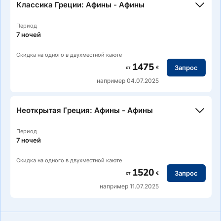
Фолегандрос — Санторини — Антипарос — Парос —
Классика Греции: Афины - Афины
Делос — Миконос — Сирос — Китнос — Пирей (Афины)
Период
7 ночей
Скидка на одного в двухместной каюте
1475
Запрос
от
€
например 04.07.2025
Маршрут: Пирей (Афины) — Коринфский канал —
Кефалиния — Сами — Кефалиния — Антипаксос — Паксос
Неоткрытая Греция: Афины - Афины
— Корфу — Итака — Самос — Итака — Месолонгион —
Коринфский канал — Ангистри — Эгина — Пирей (Афины)
Период
7 ночей
Скидка на одного в двухместной каюте
1520
Запрос
от
€
например 11.07.2025
Маршрут: Пирей (Афины) — Кея — Делос — Миконос —
Санторини — Ретимно, Крит — Китира — Монемвасия —