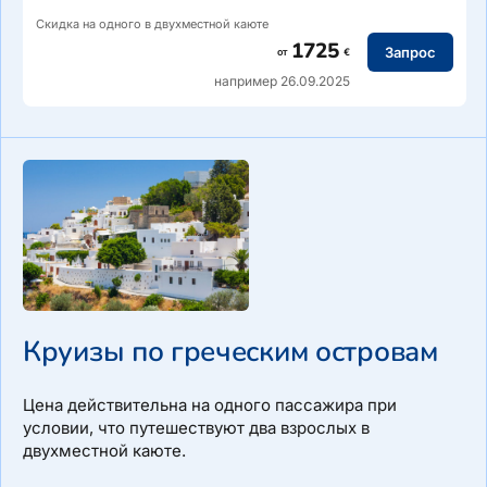
Скидка на одного в двухместной каюте
1725
Запрос
от
€
например 26.09.2025
Маршрут: Валлетта — Гозо — Сиракузы — Липари —
Катания — Валлетта
Круизы по греческим островам
Маршрут: Венеция (Италия) — Ровинь (Хорватия) —
Шибеник — Сплит — Корчула — Котор (Черногория) —
Дубровник (Хорватия)
Цена действительна на одного пассажира при
условии, что путешествуют два взрослых в
двухместной каюте.