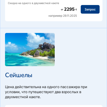
Скидка на одного в двухместной каюте
2295
Запрос
от
€
например 29.11.2025
Сейшелы
Маршрут: Палмейра, Сал — Сал-Рей, Боа Виста — Прая,
Сантьяго — Сан-Фелипе, Фого — Миндело, Сан-Висенте
— Порто-Ново, Санту-Антан — Палмейра, Сал
Цена действительна на одного пассажира при
условии, что путешествуют два взрослых в
двухместной каюте.