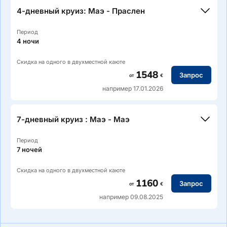
4-дневный круиз: Маэ - Праслен
Период
4 ночи
Скидка на одного в двухместной каюте
1548
Запрос
от
€
например 17.01.2026
7-дневный круиз : Маэ - Маэ
Период
7 ночей
Скидка на одного в двухместной каюте
1160
Запрос
от
€
например 09.08.2025
Маршрут: Маэ/Виктория — остров Святой Анны — Курьёз
— Кузин — Ансе Ланцио — Арид — Сен-Пьер — залив