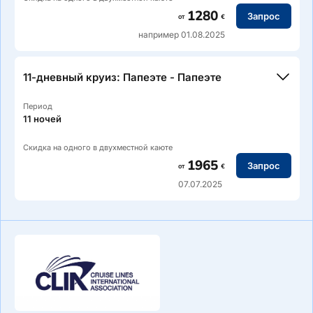
1280
Запрос
от
€
например 01.08.2025
11-дневный круиз: Папеэте - Папеэте
Период
11 ночей
Скидка на одного в двухместной каюте
1965
Запрос
от
€
07.07.2025
Маршрут: Папеэте, Таити — Муреа — Раиатеа — Тахаа —
Бора Бора — Хуахине — Папеэте, Таити