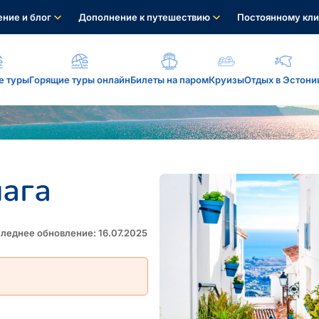
ние и блог
Дополнение к путешествию
Постоянному кли
е туры
Горящие туры онлайн
Билеты на паром
Круизы
Отдых в Эстони
а, услуги...
ага
: reisikaubad.ee, Airalo eSim...
леднее обновление: 16.07.2025