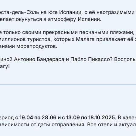
ста-дель-Соль на юге Испании, с её неотразимыми
желает окунуться в атмосферу Испании.
е только своими прекрасными песчаными пляжами, н
миллионов туристов, которых Малага привлекает её
анами морепродуктов.
одиной Антонио Бандераса и Пабло Пикассо? Восполь
агу!
период
с 19.04 по 28.06 и с 13.09 по 18.10.2025
. В кал
зависимости от даты отправления. Все отели и акту