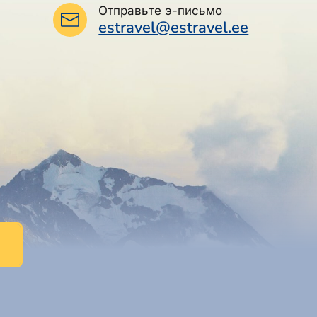
Отправьте э-письмо
estravel@estravel.ee