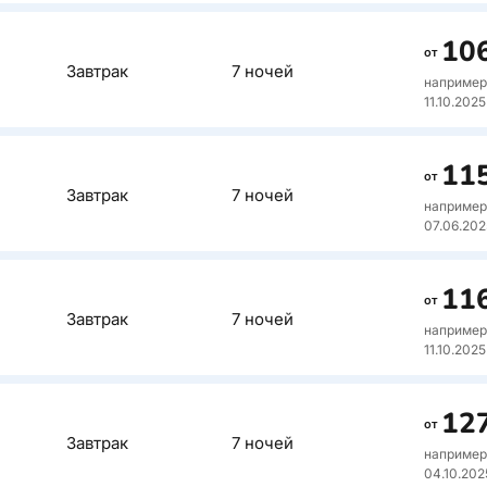
моря. Подх
Описан
только ноч
10
от
отель хоро
Завтрак
7 ночей
Отель сет
например
ориентиро
11.10.2025
удобств дл
красивыми
Описан
11
от
Завтрак
7 ночей
Прибрежны
например
пешеходна
07.06.202
номера. Н
Описан
11
от
Завтрак
7 ночей
Отличный 
например
греческую
11.10.2025
для разме
детей, а 
Описан
семейные н
12
от
номера на
Завтрак
7 ночей
Хороший 4
например
террасы и 
Расположе
04.10.202
немного у