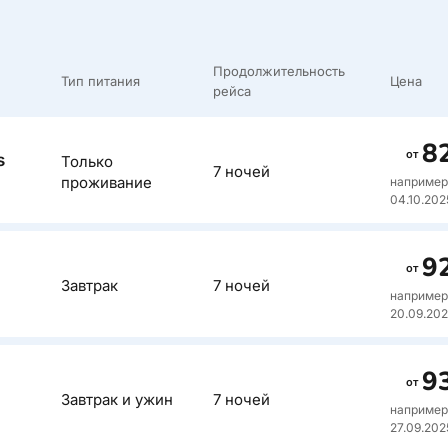
Продолжительность
Тип питания
Цена
рейса
8
от
s
Только
7 ночей
проживание
например
04.10.202
Описан
9
от
Завтрак
7 ночей
First Flato
например
20.09.20
Описан
9
от
Завтрак и ужин
7 ночей
Tent Torrem
например
Отремонти
27.09.202
отель в це