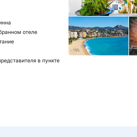
инна
бранном отеле
тание
представителя в пункте