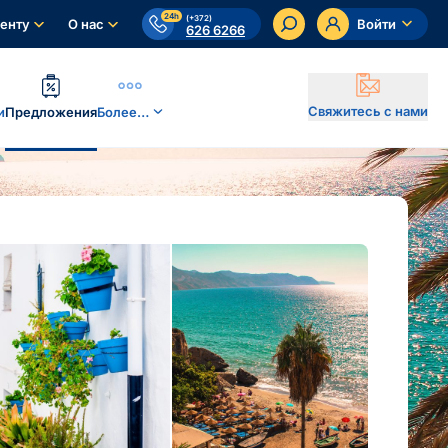
24h
(+372)
енту
О нас
Войти
626 6266
Свяжитесь с нами
и
Предложения
Более…