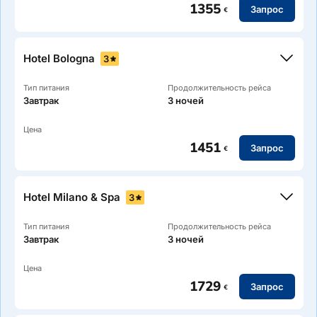
1355
Запрос
€
Три минуты пешком от Arena di Verona.
Hotel Bologna
3
Тип питания
Продолжительность рейса
Завтрак
3 ночей
Цена
1451
Запрос
€
Arena di Verona в 11 минутах пекшом.
Hotel Milano & Spa
3
Тип питания
Продолжительность рейса
Завтрак
3 ночей
Цена
1729
Запрос
€