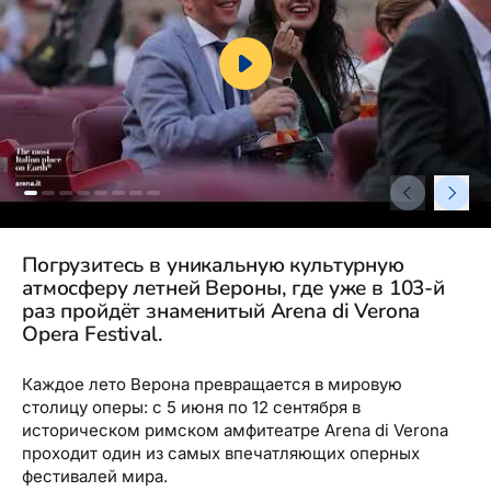
Туристический журнал Traveller
Бонусные пункты, Золотая карточка, Platinum
Подарочная карта Estravel
Club...
Reisikaubad.ee
О нас
Золотая карточка
Airalo eSIM
О компании, контакты, наши консультанты,
Platinum Club
новости...
Бонусные пункты
О компании
Контакты
Погрузитесь в уникальную культурную
Наши консультанты
атмосферу летней Вероны, где уже в 103-й
раз пройдёт знаменитый Arena di Verona
Приходите на работу
Opera Festival.
Новости
Каждое лето Верона превращается в мировую
столицу оперы: с 5 июня по 12 сентября в
историческом римском амфитеатре Arena di Verona
проходит один из самых впечатляющих оперных
фестивалей мира.