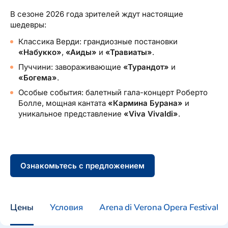
В сезоне 2026 года зрителей ждут настоящие
шедевры:
Классика Верди: грандиозные постановки
«Набукко»
,
«Аиды»
и
«Травиаты»
.
Пуччини: завораживающие
«Турандот»
и
«Богема»
.
Особые события: балетный гала-концерт Роберто
Болле, мощная кантата
«Кармина Бурана»
и
уникальное представление
«Viva Vivaldi»
.
Ознакомьтесь с предложением
Цены
Условия
Arena di Verona Opera Festiva