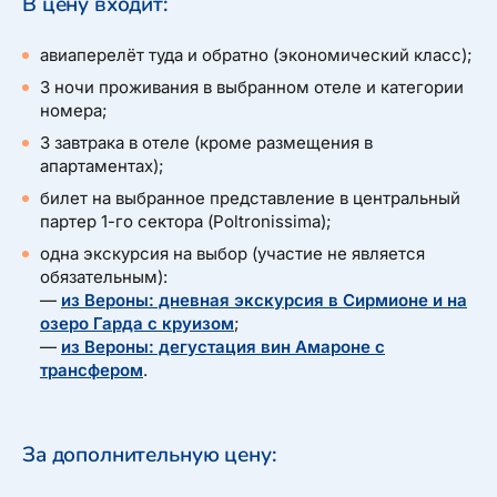
В цену входит:
авиаперелёт туда и обратно (экономический класс);
3 ночи проживания в выбранном отеле и категории
номера;
3 завтрака в отеле (кроме размещения в
Arena di Verona в 6 минутах пешком.
апартаментах);
билет на выбранное представление в центральный
партер 1-го сектора (Poltronissima);
одна экскурсия на выбор (участие не является
обязательным):
—
из Вероны: дневная экскурсия в Сирмионе и на
озеро Гарда с круизом
;
—
из Вероны: дегустация вин Амароне с
трансфером
.
За дополнительную цену: