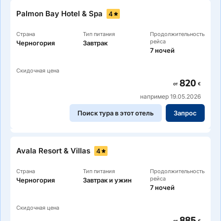
Palmon Bay Hotel & Spa
4
Страна
Тип питания
Продолжительность
рейса
Черногория
Завтрак
7 ночей
Скидочная цена
820
от
€
например 19.05.2026
Поиск тура в этот отель
Запрос
Avala Resort & Villas
4
Страна
Тип питания
Продолжительность
рейса
Черногория
Завтрак и ужин
7 ночей
Скидочная цена
885
от
€