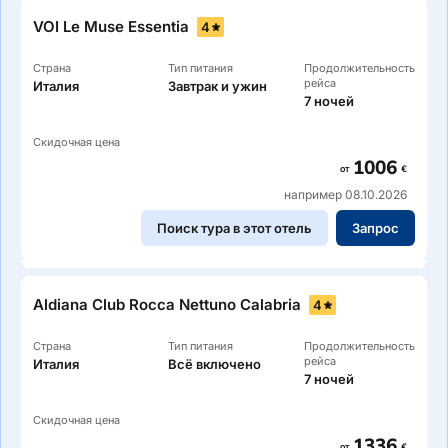
VOI Le Muse Essentia
4
Страна
Тип питания
Продолжительность
рейса
Италия
Завтрак и ужин
7 ночей
Скидочная цена
1006
от
€
например 08.10.2026
Поиск тура в этот отель
Запрос
Aldiana Club Rocca Nettuno Calabria
4
Страна
Тип питания
Продолжительность
рейса
Италия
Всё включено
7 ночей
Скидочная цена
1336
от
€