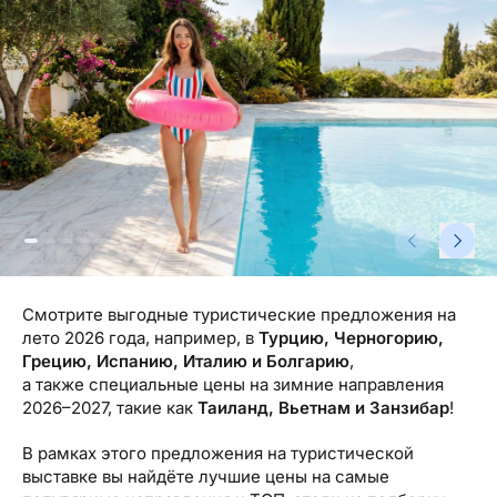
Туристический журнал Traveller
Бонусные пункты, Золотая карточка, Platinum
Подарочная карта Estravel
Club...
Reisikaubad.ee
О нас
Золотая карточка
Airalo eSIM
О компании, контакты, наши консультанты,
Platinum Club
новости...
Бонусные пункты
О компании
Контакты
Наши консультанты
Смотрите выгодные туристические предложения на
Приходите на работу
лето 2026 года, например, в
Турцию, Черногорию,
Грецию, Испанию, Италию и Болгарию
,
Новости
а также специальные цены на зимние направления
2026–2027, такие как
Таиланд, Вьетнам и Занзибар
!
В рамках этого предложения на туристической
выставке вы найдёте лучшие цены на самые